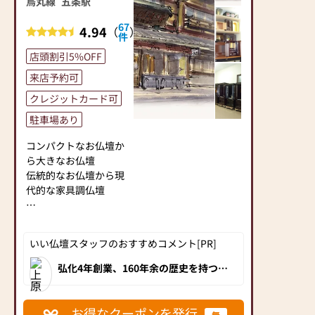
烏丸線
五条駅
67
4.94
（
）
件
店頭割引5%OFF
来店予約可
クレジットカード可
駐車場あり
コンパクトなお仏壇か
ら大きなお仏壇
伝統的なお仏壇から現
代的な家具調仏壇
デザイン、サイズとも
に豊富に取り揃えてお
いい仏壇スタッフのおすすめコメント[PR]
ります。
お客様にご満足いただ
弘化4年創業、160年余の歴史を持つ老
舗仏壇店。 店内には伝統的できらびや
けるよう丁寧にお伺い
かな京仏壇からおしゃれな京モダン仏
いたしますので、どの
壇まで匠の技とセンスが光るお仏壇を
多数展示！美術品のような最高級の京
ようなことでもご相談
お得なクーポンを発行
無