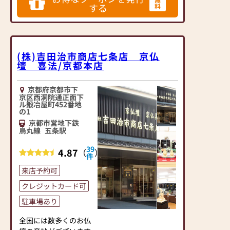
仏壇をぜひ一度ご覧ください。
ください。
する
料
配達から仏壇・仏具の
設置まで責任をもって
行います。
(株)吉田治市商店七条店 京仏
仏具の取り扱い説明も
壇 喜法/京都本店
致します。
配達料・設置料ともに
京都府京都市下
無料です。
京区西洞院通正面下
※ご遠方の方、お仏壇
ル鍛冶屋町452番地
の1
サイズによってはご相
京都市営地下鉄
談させていただく場合
烏丸線
五条駅
がございます。
ご購入後もお困りごと
39
4.87
（
）
件
があれば、何なりとお
申し付けください。
来店予約可
クレジットカード可
京都市営地下鉄烏丸線
五条駅 北出口(1)番出
駐車場あり
口より徒歩10分
全国には数多くのお仏
駐車場も完備しており