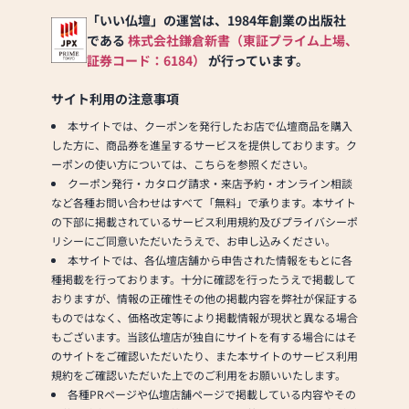
御本尊にあわせて製
《 お客様への想
「いい仏壇」の運営は、1984年創業の出版社
作）
い 》
である
株式会社鎌倉新書（東証プライム上場、
・お位牌の文字彫り、
証券コード：6184）
が行っています。
念数の修理、掛軸の表
お仏壇のご購入に際
具。
し、お客様には疑問や
サイト利用の注意事項
・寺院仏具・荘厳具の
ご要望をお持ちになら
製作、販売、お修理。
れています。それぞれ
本サイトでは、クーポンを発行したお店で仏壇商品を購入
のお客様に相応しいご
した方に、商品券を進呈するサービスを提供しております。ク
提案を第一に考えてお
ーポンの使い方については、こちらを参照ください。
ります。
クーポン発行・カタログ請求・来店予約・オンライン相談
お客様と「対話」を通
など各種お問い合わせはすべて「無料」で承ります。本サイト
じて、ご納得いただけ
の下部に掲載されているサービス利用規約及びプライバシーポ
るお仏壇選びのお手伝
リシーにご同意いただいたうえで、お申し込みください。
いをいたします。なん
本サイトでは、各仏壇店舗から申告された情報をもとに各
なりとお問い合わせく
種掲載を行っております。十分に確認を行ったうえで掲載して
ださい。
おりますが、情報の正確性その他の掲載内容を弊社が保証する
ものではなく、価格改定等により掲載情報が現状と異なる場合
これからも素直な心で
もございます。当該仏壇店が独自にサイトを有する場合にはそ
京仏壇仏具作りに精進
のサイトをご確認いただいたり、また本サイトのサービス利用
してまいりたいと思っ
規約をご確認いただいた上でのご利用をお願いいたします。
ております。
各種PRページや仏壇店舗ページで掲載している内容やその