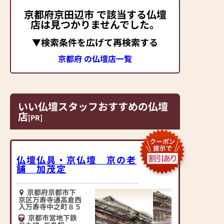
京都府京田辺市 で該当する仏壇
店は見つかりませんでした。
▼検索条件を広げて再検索する
京都府 の仏壇店一覧
いい仏壇スタッフおすすめの仏壇
店
[PR]
仏壇仏具・京仏壇 京の老
舗 加茂定
京都府京都市下
京区万寿寺通高倉西
入万寿寺中之町８５
京都市営地下鉄