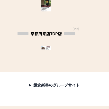
御相談下さい。なお、
す。
寺院用仏具の御用命も
四代目定三郎のとき、
承ります。各種御見積
京都府知事より「京の
りは無料にて致しま
老舗」に表彰されまし
す。
た。
[PR]
（御一報頂ければ御伺
平成三年、現当主定治
京都府来店TOP店
い致します。）
が、先代の意思を継承
（古い御仏壇はお引取
し五代目を相続、平成
の上、供養させて頂き
十七年から長男 裕人が
ます。）
加わり現在に至ってお
ります。
【取扱い品目と営業事
項】
《 受賞歴 》
・各宗派金仏壇、唐木
仏壇、各種仏像・仏
平成29年2月に東京で
具、念珠、線香、蝋燭
開催されました第23回
鎌倉新書のグループサイト
など。
全仏展において、当店
・お仏壇のお修理・お
出品の創作品がＷ受賞
洗濯。
（知事賞・市長賞）い
・別注仏壇、仕込み仏
たしました。
壇の製作。（お仏間や