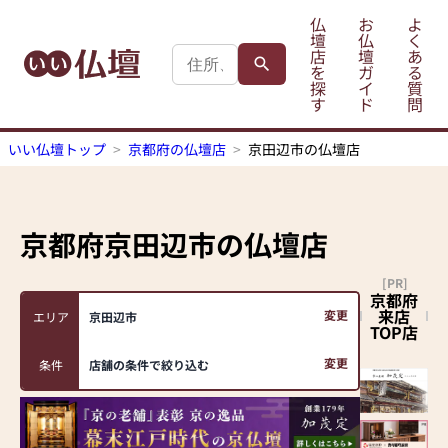
仏
お
よ
壇
仏
く
店
壇
あ
を
ガ
る
探
イ
質
す
ド
問
いい仏壇トップ
京都府の仏壇店
京田辺市の仏壇店
京都府京田辺市
の仏壇店
[PR]
京都府
来店
変更
エリア
京田辺市
TOP店
変更
条件
店舗の条件で絞り込む