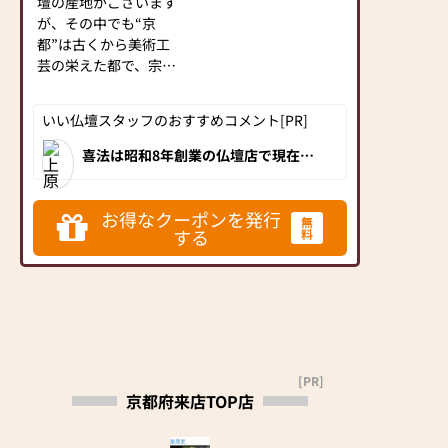
壇の産地がございます
ますので、電車でもお
が、その中でも“京
車でも安心してお越し
都”は古くから美術工
いただけます。
芸の栄えた都で、宗教
都市として各宗派の御
《 沿革 》
本山があり、『京仏
いい仏壇スタッフのおすすめコメント[PR]
壇』は、その要旨にも
江戸時代末期の弘化四
っとも適する様に製作
年（一八四七）に本家
喜法は昭和8年創業の仏壇店で現在京
都府内に2店舗を展開しています。京
されています。
加茂吉より分家した初
仏壇をはじめ唐木仏壇、家具調仏壇な
当社は、そのような京
代定治郎が、明治八
ど豊富な仏壇を取り揃えています。高
品質なお仏壇を納得価格で購入できる
都で育った仏壇・仏具
年、現在地を購入し古
お得なクーポンを発行
無
優良店として地元でも評判の優良店で
の製作販売の専門店で
する
道具商ならびに仏壇仏
料
す。
す。御仏壇ご購入は誠
具商として開店したの
実・責任販売の「当
が始まりです。
店」に御用命下さい。
二代目定三郎の頃よ
『より高品質を納得価
り、仏壇制作を手がけ
格で』が「当店」のモ
るようになり、三代目
ットーです。
定次郎にいたりまして
は、内外産業博覧会な
[PR]
京都府来店TOP店
お仏壇、仏具の御新
らびに大礼記念京都大
調、別誂え、お修復
博覧会で金賞、銀賞等
等、何なりとお気軽に
各賞を受賞しておりま