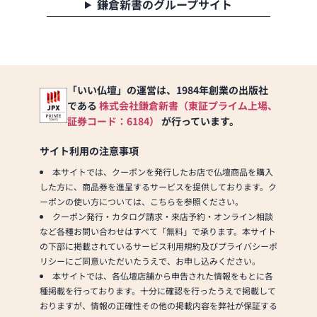
鎌倉新書のグループサイト
御本尊にあわせて製
《 お客様への想
作）
い 》
・お位牌の文字彫り、
念数の修理、掛軸の表
お仏壇のご購入に際
具。
し、お客様には疑問や
・寺院仏具・荘厳具の
ご要望をお持ちになら
「いい仏壇」の運営は、1984年創業の出版社
製作、販売、お修理。
れています。それぞれ
である
株式会社鎌倉新書（東証プライム上場、
のお客様に相応しいご
証券コード：6184）
が行っています。
提案を第一に考えてお
ります。
サイト利用の注意事項
お客様と「対話」を通
じて、ご納得いただけ
本サイトでは、クーポンを発行したお店で仏壇商品を購入
るお仏壇選びのお手伝
した方に、商品券を進呈するサービスを提供しております。ク
いをいたします。なん
ーポンの使い方については、こちらを参照ください。
なりとお問い合わせく
クーポン発行・カタログ請求・来店予約・オンライン相談
ださい。
など各種お問い合わせはすべて「無料」で承ります。本サイト
の下部に掲載されているサービス利用規約及びプライバシーポ
これからも素直な心で
リシーにご同意いただいたうえで、お申し込みください。
京仏壇仏具作りに精進
本サイトでは、各仏壇店舗から申告された情報をもとに各
してまいりたいと思っ
種掲載を行っております。十分に確認を行ったうえで掲載して
ております。
おりますが、情報の正確性その他の掲載内容を弊社が保証する