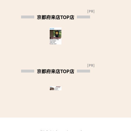
御相談下さい。なお、
す。
寺院用仏具の御用命も
四代目定三郎のとき、
[PR]
京都府来店TOP店
承ります。各種御見積
京都府知事より「京の
りは無料にて致しま
老舗」に表彰されまし
す。
た。
（御一報頂ければ御伺
平成三年、現当主定治
い致します。）
が、先代の意思を継承
（古い御仏壇はお引取
し五代目を相続、平成
の上、供養させて頂き
十七年から長男 裕人が
ます。）
加わり現在に至ってお
[PR]
ります。
京都府来店TOP店
【取扱い品目と営業事
項】
《 受賞歴 》
・各宗派金仏壇、唐木
仏壇、各種仏像・仏
平成29年2月に東京で
具、念珠、線香、蝋燭
開催されました第23回
など。
全仏展において、当店
・お仏壇のお修理・お
出品の創作品がＷ受賞
洗濯。
（知事賞・市長賞）い
・別注仏壇、仕込み仏
たしました。
壇の製作。（お仏間や