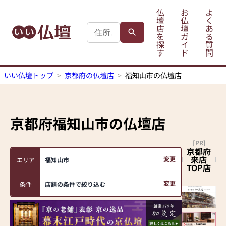
仏
お
よ
壇
仏
く
店
壇
あ
を
ガ
る
探
イ
質
す
ド
問
いい仏壇トップ
京都府の仏壇店
福知山市の仏壇店
京都府福知山市
の仏壇店
[PR]
京都府
来店
変更
エリア
福知山市
TOP店
変更
条件
店舗の条件で絞り込む