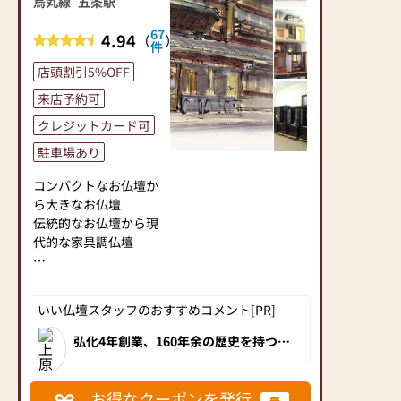
烏丸線
五条駅
忘れず、皆様の信頼に
お応えできるよう、努
67
4.94
（
）
力して参ります。
件
店頭割引5%OFF
ご来店を心よりお待ち
来店予約可
申し上げます。
クレジットカード可
駐車場あり
コンパクトなお仏壇か
ら大きなお仏壇
伝統的なお仏壇から現
代的な家具調仏壇
デザイン、サイズとも
に豊富に取り揃えてお
いい仏壇スタッフのおすすめコメント[PR]
ります。
お客様にご満足いただ
弘化4年創業、160年余の歴史を持つ老
舗仏壇店。 店内には伝統的できらびや
けるよう丁寧にお伺い
かな京仏壇からおしゃれな京モダン仏
いたしますので、どの
壇まで匠の技とセンスが光るお仏壇を
多数展示！美術品のような最高級の京
ようなことでもご相談
お得なクーポンを発行
無