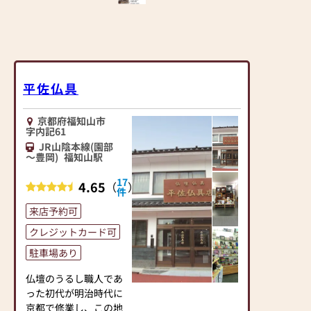
平佐仏具
京都府福知山市
字内記61
JR山陰本線(園部
～豊岡)
福知山駅
17
4.65
（
）
件
来店予約可
クレジットカード可
駐車場あり
仏壇のうるし職人であ
った初代が明治時代に
京都で修業し、この地