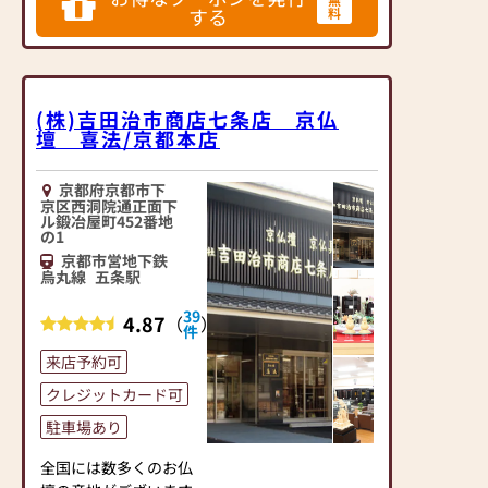
仏壇をぜひ一度ご覧ください。
ください。
する
料
配達から仏壇・仏具の
設置まで責任をもって
行います。
(株)吉田治市商店七条店 京仏
仏具の取り扱い説明も
壇 喜法/京都本店
致します。
配達料・設置料ともに
京都府京都市下
無料です。
京区西洞院通正面下
※ご遠方の方、お仏壇
ル鍛冶屋町452番地
の1
サイズによってはご相
京都市営地下鉄
談させていただく場合
烏丸線
五条駅
がございます。
ご購入後もお困りごと
39
4.87
（
）
件
があれば、何なりとお
申し付けください。
来店予約可
クレジットカード可
京都市営地下鉄烏丸線
五条駅 北出口(1)番出
駐車場あり
口より徒歩10分
全国には数多くのお仏
駐車場も完備しており