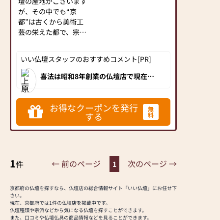
壇の産地がございます
ますので、電車でもお
が、その中でも“京
車でも安心してお越し
都”は古くから美術工
いただけます。
芸の栄えた都で、宗教
都市として各宗派の御
《 沿革 》
本山があり、『京仏
いい仏壇スタッフのおすすめコメント[PR]
壇』は、その要旨にも
江戸時代末期の弘化四
っとも適する様に製作
年（一八四七）に本家
喜法は昭和8年創業の仏壇店で現在京
都府内に2店舗を展開しています。京
されています。
加茂吉より分家した初
仏壇をはじめ唐木仏壇、家具調仏壇な
当社は、そのような京
代定治郎が、明治八
ど豊富な仏壇を取り揃えています。高
品質なお仏壇を納得価格で購入できる
都で育った仏壇・仏具
年、現在地を購入し古
お得なクーポンを発行
無
優良店として地元でも評判の優良店で
の製作販売の専門店で
する
道具商ならびに仏壇仏
料
す。
す。御仏壇ご購入は誠
具商として開店したの
実・責任販売の「当
が始まりです。
店」に御用命下さい。
二代目定三郎の頃よ
『より高品質を納得価
り、仏壇制作を手がけ
1
← 前のページ
次のページ →
件
1
格で』が「当店」のモ
るようになり、三代目
ットーです。
定次郎にいたりまして
は、内外産業博覧会な
京都府の仏壇を探すなら、仏壇店の総合情報サイト「いい仏壇」にお任せ下
さい。
お仏壇、仏具の御新
らびに大礼記念京都大
現在、京都府では1件の仏壇店を掲載中です。
調、別誂え、お修復
博覧会で金賞、銀賞等
仏壇種類や宗派などから気になる仏壇を探すことができます。
等、何なりとお気軽に
また、口コミや仏壇仏具の商品情報などを見ることができます。
各賞を受賞しておりま