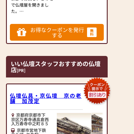
で仏壇屋を開きまし
た。
以来、お仏壇、お位
牌、お仏具をたくさん
お得なクーポンを発行
の「ご縁」によって納
無
する
料
めさせていただきまし
た。
当店が大きな営業活動
もせずに明治から続け
られて来られた理由、
いい仏壇スタッフおすすめの仏壇
それはお仏壇、お位
店
[PR]
牌、お仏具をご購入い
ただいたお客様、ご寺
院様から「信用」を得
て、
仏壇仏具・京仏壇 京の老
それをご親戚、お知り
舗 加茂定
合いの方にお伝えいた
だいたおかげだと思っ
京都府京都市下
ております。
京区万寿寺通高倉西
入万寿寺中之町８５
これからも「ご縁」を
京都市営地下鉄
大切にし、日々感謝を