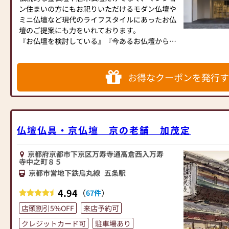
心をこめてご供養のお手伝いをさせて頂きますの
ン住まいの方にもお祀りいただけるモダン仏壇や
で、
ミニ仏壇など現代のライフスタイルにあったお仏
仏壇、仏事のことでわからないことがございまし
壇のご提案にも力をいれております。
たら、どんな些細なご質問でもお気軽にご相談く
『お仏壇を検討している』『今あるお仏壇からの
ださいませ。
買い替えに悩んでいる』等々、どのように進めて
いけばいいか分からないことも遠慮なくご相談く
年中無休（年末年始を除く）にて、皆様のご来店
ださいませ。みなさまのご来店をスタッフ一同心
を心よりお待ち申し上げております。
お得なクーポンを発行す
よりお待ちしております。
-------------------------------------------------------------
-----------------
【取扱い】金仏壇、唐木仏壇、家具調仏壇、神
棚、神徒壇、仏壇の修理・洗濯対応可
仏壇仏具・京仏壇 京の老舗 加茂定
【営業時間】9:00～18：30
【定休日】年中無休（12/30～1/5を除く）
【駐車場】3台分あり
京都府京都市下京区万寿寺通高倉西入万寿
寺中之町８５
京都市営地下鉄烏丸線
五条駅
4.94
（
）
67件
店頭割引5%OFF
来店予約可
クレジットカード可
駐車場あり