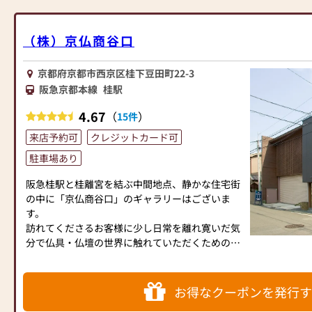
示・販売を致しております。
【間遠佛具店が選ばれる３つの理由】
（株）京仏商谷口
①品揃えが豊富
京都府京都市西京区桂下豆田町22-3
間遠佛具店では伝統のあるお仏壇・仏具はもちろ
阪急京都本線
桂駅
ん、近年の生活スタイルに合わせた形のものまで
日本製仏壇を主に展示しております。
4.67
（
）
15件
本店１F・２F・西店・大展示場と4フロアからな
来店予約可
クレジットカード可
るショールームに、大小様々なお仏壇を約150基
常時展示中ですので、見て触れてじっくりお気に
駐車場あり
入りのお仏壇をお選びいただけます。
お仏壇の種類に悩まれる方や新型仏壇をお探しの
阪急桂駅と桂離宮を結ぶ中間地点、静かな住宅街
方に大変ご好評を頂いております。
の中に「京仏商谷口」のギャラリーはございま
す。
②お客様に寄り添った接客
訪れてくださるお客様に少し日常を離れ寛いだ気
お仏壇は一生に一度あるかないかの「大切なお買
分で仏具・仏壇の世界に触れていただくための空
い物」です。
間です。
間遠佛具店では、お客様お一人お一人のご要望を
丁寧にお伺いし、いつまでも大切にお祀り頂ける
京都の伝統技術の粋を集めたものから、モダンな
お得なクーポンを発行す
お仏壇をご一緒に選ばせて頂いております。
感覚のものまで、様々なお仏壇が展示されていま