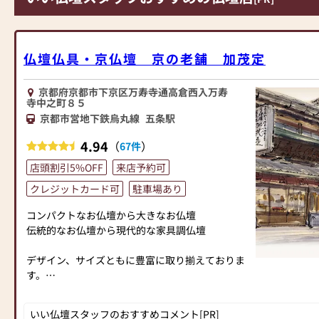
仏壇仏具・京仏壇 京の老舗 加茂定
京都府京都市下京区万寿寺通高倉西入万寿
寺中之町８５
京都市営地下鉄烏丸線
五条駅
4.94
（
）
67件
店頭割引5%OFF
来店予約可
クレジットカード可
駐車場あり
コンパクトなお仏壇から大きなお仏壇
伝統的なお仏壇から現代的な家具調仏壇
デザイン、サイズともに豊富に取り揃えておりま
す。
お客様にご満足いただけるよう丁寧にお伺いいた
しますので、どのようなことでもご相談くださ
いい仏壇スタッフのおすすめコメント[PR]