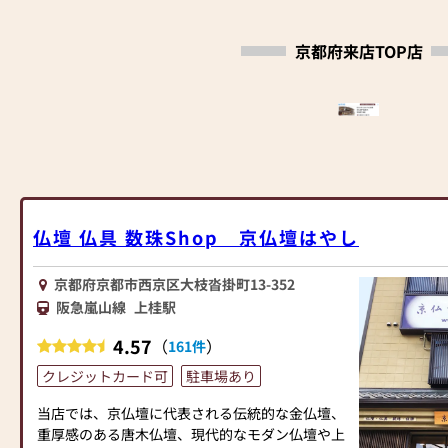
京都府来店TOP店
仏壇 仏具 数珠Shop 京仏壇はやし
京都府京都市西京区大枝沓掛町13-352
阪急嵐山線
上桂駅
4.57
（
）
161件
クレジットカード可
駐車場あり
当店では、京仏壇に代表される伝統的な金仏壇、
重厚感のある唐木仏壇、現代的なモダン仏壇や上