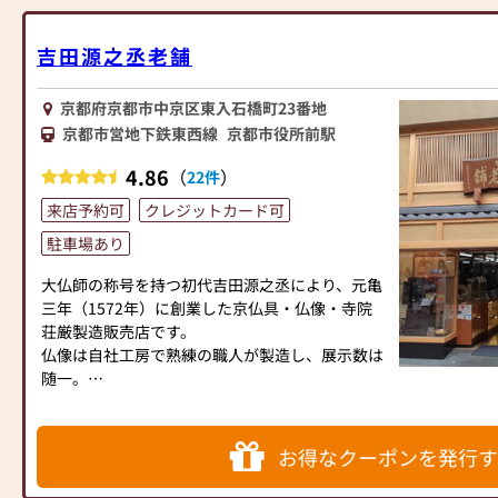
展において、当店出品の創作品がＷ受賞（知事
（御一報頂ければ御伺い致します。）
賞・市長賞）いたしました。
（古い御仏壇はお引取の上、供養させて頂きま
吉田源之丞老舗
す。）
《 お客様への想い 》
京都府京都市中京区東入石橋町23番地
【取扱い品目と営業事項】
お仏壇のご購入に際し、お客様には疑問やご要望
・各宗派金仏壇、唐木仏壇、各種仏像・仏具、念
京都市営地下鉄東西線
京都市役所前駅
をお持ちになられています。それぞれのお客様に
珠、線香、蝋燭など。
4.86
（
）
相応しいご提案を第一に考えております。
22件
・お仏壇のお修理・お洗濯。
お客様と「対話」を通じて、ご納得いただけるお
・別注仏壇、仕込み仏壇の製作。（お仏間や御本
来店予約可
クレジットカード可
仏壇選びのお手伝いをいたします。なんなりとお
尊にあわせて製作）
駐車場あり
問い合わせください。
・お位牌の文字彫り、念数の修理、掛軸の表具。
・寺院仏具・荘厳具の製作、販売、お修理。
大仏師の称号を持つ初代吉田源之丞により、元亀
これからも素直な心で京仏壇仏具作りに精進して
三年（1572年）に創業した京仏具・仏像・寺院
まいりたいと思っております。
荘厳製造販売店です。
仏像は自社工房で熟練の職人が製造し、展示数は
《 情報発信 》
随一。
長年の経験と知識を積み重ね、各宗総本山の御用
加茂定仏壇店ブログ
達に預かり、最高の品質の仏具類を提供していま
日々の情報を随時更新しております。
す。
お得なクーポンを発行す
下の「いい仏壇取材による イチ押し記事」のコ
そして、高品質の新商品をお届けするばかりでな
ーナーより弊社ホームページに入れます。弊社ホ
く、確かな技術によって文化財・美術品・ご仏