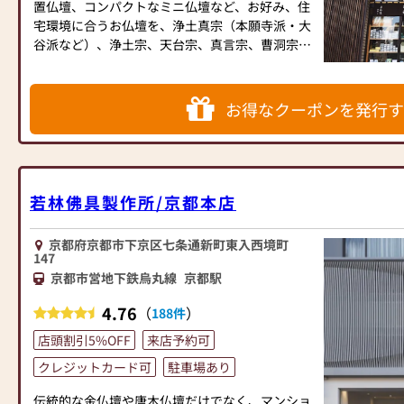
置仏壇、コンパクトなミニ仏壇など、お好み、住
宅環境に合うお仏壇を、浄土真宗（本願寺派・大
谷派など）、浄土宗、天台宗、真言宗、曹洞宗、
臨済宗、日蓮宗など各宗派に則したお仏具をセッ
トして、お買い求めやすい価格でご提供致してお
ります。
お得なクーポンを発行す
お客様のご要望に応じてオーダーメイドでお仏壇
をお作りしたり、お仏間の改造・施工までお受け
いたします。
また、古くなったお仏壇の修理やリフォーム（洗
若林佛具製作所/京都本店
い）・処分も承っております。
京都府京都市下京区七条通新町東入西境町
お仏壇は一生に一度のお買い物。売ったら売りっ
147
ぱなしには致しません。修理やメンテナンスのご
京都市営地下鉄烏丸線
京都駅
相談にも精一杯お応えさせていただきます。
4.76
（
）
188件
また、位牌、仏像、仏具、数珠、線香、盆提灯、
店頭割引5%OFF
来店予約可
神棚、神具、寺院仏具など数多くの仏事用品も取
り扱っております。
クレジットカード可
駐車場あり
伝統的な金仏壇や唐木仏壇だけでなく、マンショ