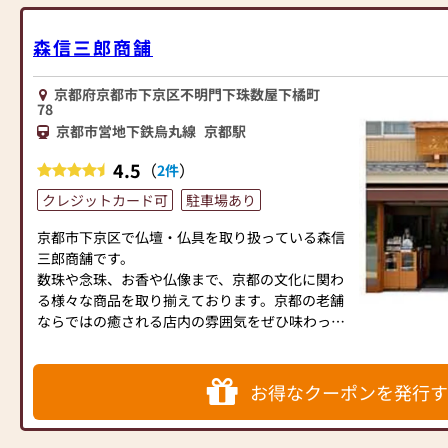
心をこめてご供養のお手伝いをさせて頂きますの
で、
森信三郎商舗
仏壇、仏事のことでわからないことがございまし
たら、どんな些細なご質問でもお気軽にご相談く
京都府京都市下京区不明門下珠数屋下橘町
ださいませ。
78
皆様のご来社をお待ちいたしております。是非お
京都市営地下鉄烏丸線
京都駅
立ち寄りください。
4.5
（
）
2件
クレジットカード可
駐車場あり
【営業時間】9:30～17：30
【定休日】毎週木曜日
京都市下京区で仏壇・仏具を取り扱っている森信
三郎商舗です。
数珠や念珠、お香や仏像まで、京都の文化に関わ
る様々な商品を取り揃えております。京都の老舗
ならではの癒される店内の雰囲気をぜひ味わって
下さい。
お客様駐車場あります、店員までお訪ね下さい。
お得なクーポンを発行す