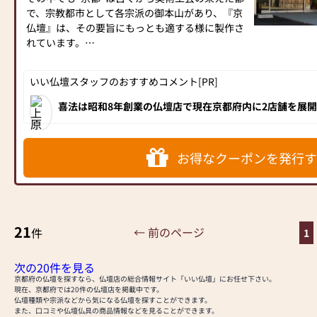
二代目定三郎の頃より、仏壇制作を手がけるよう
で、宗教都市として各宗派の御本山があり、『京
になり、三代目定次郎にいたりましては、内外産
仏壇』は、その要旨にもっとも適する様に製作さ
業博覧会ならびに大礼記念京都大博覧会で金賞、
れています。
銀賞等各賞を受賞しております。
当社は、そのような京都で育った仏壇・仏具の製
四代目定三郎のとき、京都府知事より「京の老
作販売の専門店です。御仏壇ご購入は誠実・責任
いい仏壇スタッフのおすすめコメント[PR]
舗」に表彰されました。
販売の「当店」に御用命下さい。
平成三年、現当主定治が、先代の意思を継承し五
『より高品質を納得価格で』が「当店」のモット
喜法は昭和8年創業の仏壇店で現在京都府内に2店舗を展
代目を相続、平成十七年から長男 裕人が加わり
仏壇、家具調仏壇など豊富な仏壇を取り揃えています。高
ーです。
きる優良店として地元でも評判の優良店です。
現在に至っております。
お仏壇、仏具の御新調、別誂え、お修復等、何な
お得なクーポンを発行す
《 受賞歴 》
りとお気軽に御相談下さい。なお、寺院用仏具の
御用命も承ります。各種御見積りは無料にて致し
平成29年2月に東京で開催されました第23回全仏
ます。
展において、当店出品の創作品がＷ受賞（知事
（御一報頂ければ御伺い致します。）
賞・市長賞）いたしました。
（古い御仏壇はお引取の上、供養させて頂きま
21
← 前のページ
件
1
す。）
《 お客様への想い 》
【取扱い品目と営業事項】
次の20件を見る
お仏壇のご購入に際し、お客様には疑問やご要望
京都府の仏壇を探すなら、仏壇店の総合情報サイト「いい仏壇」にお任せ下さい。
・各宗派金仏壇、唐木仏壇、各種仏像・仏具、念
現在、京都府では20件の仏壇店を掲載中です。
をお持ちになられています。それぞれのお客様に
珠、線香、蝋燭など。
仏壇種類や宗派などから気になる仏壇を探すことができます。
相応しいご提案を第一に考えております。
・お仏壇のお修理・お洗濯。
また、口コミや仏壇仏具の商品情報などを見ることができます。