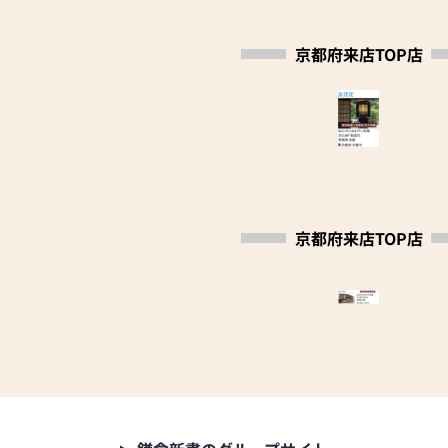
お客様と「対話」を通じて、ご納得いただけるお
・別注仏壇、仕込み仏壇の製作。（お仏間や御本
仏壇選びのお手伝いをいたします。なんなりとお
尊にあわせて製作）
問い合わせください。
京都府来店TOP店
・お位牌の文字彫り、念数の修理、掛軸の表具。
・寺院仏具・荘厳具の製作、販売、お修理。
これからも素直な心で京仏壇仏具作りに精進して
まいりたいと思っております。
《 情報発信 》
加茂定仏壇店ブログ
日々の情報を随時更新しております。
京都府来店TOP店
下の「いい仏壇取材による イチ押し記事」のコ
ーナーより弊社ホームページに入れます。弊社ホ
ームページ内、最下段バナーよりご覧いただけま
す。
また、「いい仏壇取材による イチ押し記事」の
右下、ＱＲコード読み取りからもご覧いただけま
す。
是非ご覧ください。