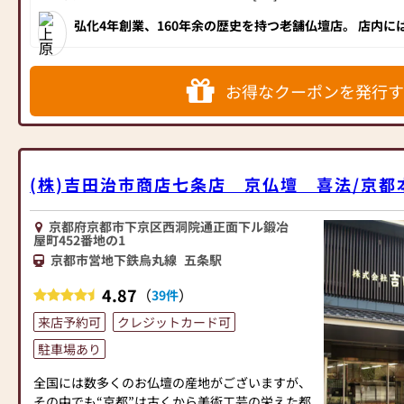
い。
弘化4年創業、160年余の歴史を持つ老舗仏壇店。 店内
らおしゃれな京モダン仏壇まで匠の技とセンスが光るお仏
配達から仏壇・仏具の設置まで責任をもって行い
高級の京仏壇をぜひ一度ご覧ください。
ます。
仏具の取り扱い説明も致します。
お得なクーポンを発行す
配達料・設置料ともに無料です。
※ご遠方の方、お仏壇サイズによってはご相談さ
せていただく場合がございます。
ご購入後もお困りごとがあれば、何なりとお申し
付けください。
(株)吉田治市商店七条店 京仏壇 喜法/京都
京都市営地下鉄烏丸線 五条駅 北出口(1)番出口よ
京都府京都市下京区西洞院通正面下ル鍛冶
り徒歩10分
屋町452番地の1
駐車場も完備しておりますので、電車でもお車で
京都市営地下鉄烏丸線
五条駅
も安心してお越しいただけます。
4.87
（
）
39件
《 沿革 》
来店予約可
クレジットカード可
江戸時代末期の弘化四年（一八四七）に本家加茂
駐車場あり
吉より分家した初代定治郎が、明治八年、現在地
を購入し古道具商ならびに仏壇仏具商として開店
全国には数多くのお仏壇の産地がございますが、
したのが始まりです。
その中でも“京都”は古くから美術工芸の栄えた都