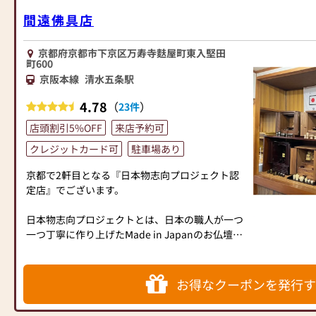
間遠佛具店
京都府京都市下京区万寿寺麩屋町東入堅田
町600
京阪本線
清水五条駅
4.78
（
）
23件
店頭割引5%OFF
来店予約可
クレジットカード可
駐車場あり
京都で2軒目となる『日本物志向プロジェクト認
定店』でございます。
日本物志向プロジェクトとは、日本の職人が一つ
一つ丁寧に作り上げたⅯade in Japanのお仏壇を
揃えたお店を集うプロジェクトです。
近年では海外製品がとても多く出回るようになり
ましたが、やはり毎日手を合わせて頂く品は末永
お得なクーポンを発行す
くお祀りでき修理可能な日本製のもので揃えて頂
きたいとの思いが強くお求めやすい金額にて展