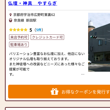
ります。
仏壇・神具 やすらぎ
ご来店を心よりお待ち申し上げます。
京都府宇治市広野町東裏62
奈良線
新田駅
5
（
）
5件
来店予約可
クレジットカード可
駐車場あり
バリエーション豊富なお仏壇に加え、他店にない
オリジナル仏壇も取り揃えております。
また神徒壇への改装などニーズにあった様々なご
提案が可能で
す
急ぎのお位牌にも対応しているため、お気軽にご
来店くださいませ。
お得なクーポンを発行す