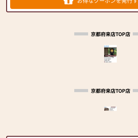
お得なクーポンを発行す
・店頭に消毒液を設置致しております
・従業員は手洗い・うがい・マスク着用を致して
おります
・お客様から一定の距離を保って接客致しており
ます
京都府来店TOP店
・入り口扉他を開けて換気を致しております
京都府来店TOP店