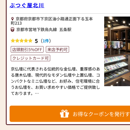
ぶつぐ屋北川
京都府京都市下京区油小路通正面下る玉本
町213
京都市営地下鉄烏丸線
五条駅
5
（
）
1件
店頭割引5%OFF
来店予約可
クレジットカード可
京仏壇に代表される伝統的な金仏壇、重厚感のあ
る唐木仏壇、現代的なモダン仏壇や上置仏壇、コ
ンパクトなミニ仏壇など、お好み、住宅環境に合
うお仏壇を、お買い求めやすい価格でご提供致し
ております。
仏壇の他、仏具やお線香・ローソク、数珠など多
数展示しております。
京都駅や京都タワー、東本願寺、西本願寺からも
お得なクーポンを発行す
徒歩圏内で交通アクセス良好な立地に位置してお
ります。