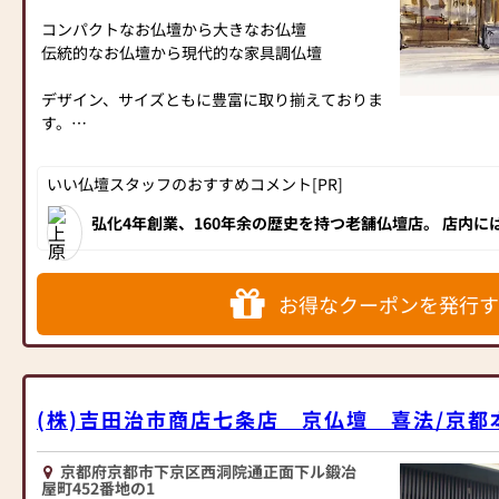
コンパクトなお仏壇から大きなお仏壇
伝統的なお仏壇から現代的な家具調仏壇
デザイン、サイズともに豊富に取り揃えておりま
す。
お客様にご満足いただけるよう丁寧にお伺いいた
しますので、どのようなことでもご相談くださ
いい仏壇スタッフのおすすめコメント[PR]
い。
弘化4年創業、160年余の歴史を持つ老舗仏壇店。 店内
らおしゃれな京モダン仏壇まで匠の技とセンスが光るお仏
配達から仏壇・仏具の設置まで責任をもって行い
高級の京仏壇をぜひ一度ご覧ください。
ます。
仏具の取り扱い説明も致します。
お得なクーポンを発行す
配達料・設置料ともに無料です。
※ご遠方の方、お仏壇サイズによってはご相談さ
せていただく場合がございます。
ご購入後もお困りごとがあれば、何なりとお申し
付けください。
(株)吉田治市商店七条店 京仏壇 喜法/京都
京都市営地下鉄烏丸線 五条駅 北出口(1)番出口よ
京都府京都市下京区西洞院通正面下ル鍛冶
り徒歩10分
屋町452番地の1
駐車場も完備しておりますので、電車でもお車で