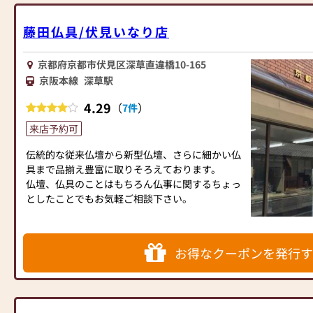
藤田仏具/伏見いなり店
京都府京都市伏見区深草直違橋10-165
京阪本線
深草駅
4.29
（
）
7件
来店予約可
伝統的な従来仏壇から新型仏壇、さらに細かい仏
具まで品揃え豊富に取りそろえております。
仏壇、仏具のことはもちろん仏事に関するちょっ
としたことでもお気軽ご相談下さい。
お得なクーポンを発行す