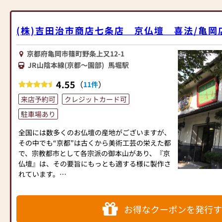
(株)吉田治市商店七条店 京仏壇 喜法/亀岡
京都府亀岡市篠町野条上又12-1
JR山陰本線(京都～園部)
馬堀駅
4.55
（
）
11件
来店予約可
クレジットカード可
駐車場あり
全国には数多くのお仏壇の産地がございますが、
その中でも“京都”は古くから美術工芸の栄えた都
で、宗教都市として各宗派の御本山があり、『京
仏壇』は、その要旨にもっとも適する様に製作さ
れています。
当社は、そのような京都で育った仏壇・仏具の製
作販売の専門店です。御仏壇ご購入は誠実・責任
販売の「当店」に御用命下さい。
お得なクーポンを発行す
『より高品質を納得価格で』が「当店」のモット