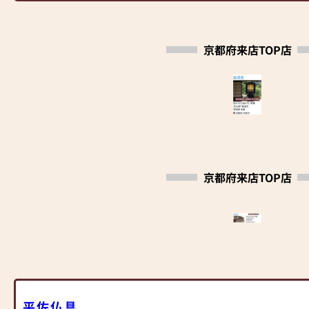
ームページ内、最下段バナーよりご覧いただけま
壇・仏具などの修復にも取り組んでいます。
す。
アクセスが良く、京阪電車、阪急電車地下鉄から
また、「いい仏壇取材による イチ押し記事」の
京都府来店TOP店
徒歩圏内。
右下、ＱＲコード読み取りからもご覧いただけま
す。
みなさまのご来店、心よりお待ちしております。
是非ご覧ください。
京都府来店TOP店
平佐仏具