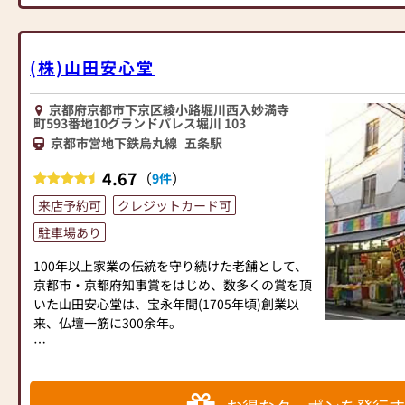
又、仏具付で簡易的にお仏壇を販売するのではな
す。
く、仏具につきましても一品一品ご一緒に選ばせ
お客様はそれらを見比べ、またスタッフの説明を
て頂いております。
受けながら、
専門知識と豊富な経験を持つスタッフが一緒にな
ご自分がどんな仏壇がほしいのかを、ゆっくりと
(株)山田安心堂
って仏壇・仏具選びのサポート・アドバイスをさ
考えていただけます。
せて頂きますので、ご安心・ご納得してご購入頂
京都府京都市下京区綾小路堀川西入妙満寺
くことができます。お得な商品を多数取り揃えて
一生に一度のお買い物。しかもそれは子々孫々に
町593番地10グランドパレス堀川 103
おります。
受け継がれ、みんなが手を合わせる家の象徴で
京都市営地下鉄烏丸線
五条駅
す。
③品質と価格に自信を持って販売しております
急がずに、慎重に決められることをお勧めしま
4.67
（
）
9件
間遠佛具店は明治39年の創業以来、伝統ある京
す。
来店予約可
クレジットカード可
仏壇・京仏具の製作に携わってまいりました「仏
私たちスタッフがどんな小さなことにもご相談に
壇・仏具の専門店」です。
乗りますので、どうぞお気軽にお声をかけてくだ
駐車場あり
当店では品質の良い幅広い価格の商品を多数取り
さい。
100年以上家業の伝統を守り続けた老舗として、
揃え、厳選して販売させて頂いておりますので、
京都市・京都府知事賞をはじめ、数多くの賞を頂
10年後20年後に「間遠佛具店を選んで良かっ
いた山田安心堂は、宝永年間(1705年頃)創業以
た」と思っていただける自信がございます。
来、仏壇一筋に300余年。
仏壇・仏事の事なら何なりとご相談下さい。
是非一度ご来店,心よりお待ち致しております。
最高級の京仏壇からお求めやすいお仏壇まで豊富
な品揃えと、親切第一をモットーに安心と信頼を
【新型コロナ対策実施中】
全国へお届しております。