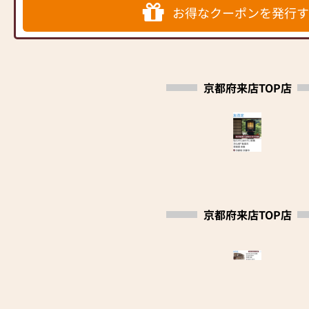
【取扱い商品】
お得なクーポンを発行す
金仏壇/唐木仏壇/現代仏壇/寺院用仏具/仏壇用仏
具/床掛軸/ 念珠/蝋燭/線香/位牌/お盆提灯/墓参用
品/その他関連商品多数展示
【営業時間】AM8：30〜PM6：00
京都府来店TOP店
【定休日】 毎週木曜日
【駐車場】 2台分あり
京都府来店TOP店