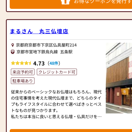
お得なクーポンを発行す
や仏具の製造販売を行い、現在では、京仏壇に代
表される伝統的な金仏壇、重厚感のある唐木仏
壇、現代的な上置仏壇や、位牌、仏像、仏具、数
珠、線香等数多くの仏事用品も取り揃えて皆様の
ご来店をお待ちしております。
まるさん 丸三仏壇店
京都府京都市下京区仏具屋町214
京都市営地下鉄烏丸線
五条駅
4.73
（
）
48件
来店予約可
クレジットカード可
駐車場あり
従来からのベーシックなお仏壇はもちろん、現代
の住宅事情を考えた現代仏壇まで、どちらのタイ
プもライフスタイルに合わせて選べばきっとベス
トなものが見つかります。
私たちは本当に良いと思える仏壇・仏具だけを皆
様にお届けしたいと常日頃思っております。