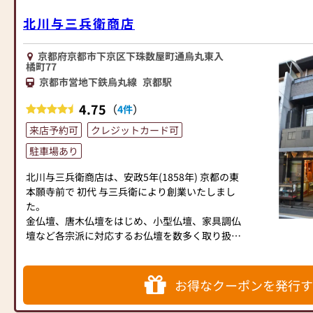
北川与三兵衛商店
京都府京都市下京区下珠数屋町通烏丸東入
橘町77
京都市営地下鉄烏丸線
京都駅
4.75
（
）
4件
来店予約可
クレジットカード可
駐車場あり
北川与三兵衛商店は、安政5年(1858年) 京都の東
本願寺前で 初代 与三兵衛により創業いたしまし
た。
金仏壇、唐木仏壇をはじめ、小型仏壇、家具調仏
壇など各宗派に対応するお仏壇を数多く取り扱
い、常時展示しております。
お客様のニーズに応えられるよう細やかなご相談
にも丁寧に応じさせていただいておりますのでお
お得なクーポンを発行す
気軽にお立ち寄りください。
京都駅から徒歩７分の場所に店舗があり、とても