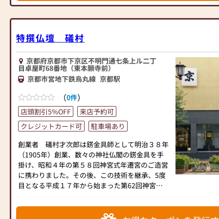
ーです。
お仏壇、仏具の御新調、別誂え、お修復等、何な
りとお気軽に御相談下さい。なお、寺院用仏具の
特撰仏壇 礒村
御用命も承ります。各種御見積りは無料にて致し
ます。
京都府京都市下京区不明門通七条上ル二丁
（御一報頂ければ御伺い致します。）
目卓屋町68番地（東本願寺前）
（古い御仏壇はお引取の上、供養させて頂きま
京都市営地下鉄烏丸線
京都駅
す。）
（
）
0件
【取扱い品目と営業事項】
店頭割引5%OFF
来店予約可
・各宗派金仏壇、唐木仏壇、各種仏像・仏具、念
クレジットカード可
駐車場あり
珠、線香、蝋燭など。
・お仏壇のお修理・お洗濯。
創業者 礒村才次郎は錺金具師として明治３８年
・別注仏壇、仕込み仏壇の製作。（お仏間や御本
（1905年）創業、数々の神社仏閣の錺金具を手
尊にあわせて製作）
掛け、昭和４年の第５８回神宮式年遷宮のご造営
・お位牌の文字彫り、念数の修理、掛軸の表具。
に携わりました。その後、この技術を継承、5度
・寺院仏具・荘厳具の製作、販売、お修理。
目となる平成１７年から始まった第62回神宮式
年遷宮のご造営や大阪城天守閣、湯島神社等全国
の神社仏閣や文化財の錺金具を手掛けてきまし
た。この錺金具の技術を活かした、伝統工芸仏壇