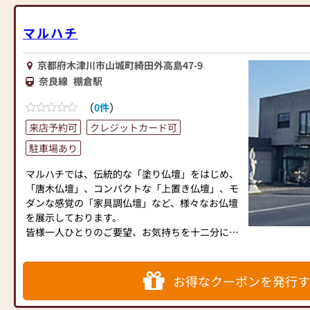
マルハチ
京都府木津川市山城町綺田外高島47-9
奈良線
棚倉駅
（
）
0件
来店予約可
クレジットカード可
駐車場あり
マルハチでは、伝統的な「塗り仏壇」をはじめ、
「唐木仏壇」、コンパクトな「上置き仏壇」、モ
ダンな感覚の「家具調仏壇」など、様々なお仏壇
を展示しております。
皆様一人ひとりのご要望、お気持ちを十二分にお
伺いし、ご満足いただけるまでご説明いたします
ので、お客様にピッタリのお仏壇をお選びいただ
けます。
お得なクーポンを発行す
★お仏壇は安心の「10年保証」★