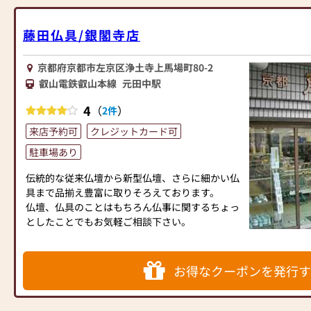
藤田仏具/銀閣寺店
京都府京都市左京区浄土寺上馬場町80-2
叡山電鉄叡山本線
元田中駅
4
（
）
2件
来店予約可
クレジットカード可
駐車場あり
伝統的な従来仏壇から新型仏壇、さらに細かい仏
具まで品揃え豊富に取りそろえております。
仏壇、仏具のことはもちろん仏事に関するちょっ
としたことでもお気軽ご相談下さい。
お得なクーポンを発行す