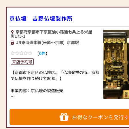
分かりやすい立地です。
皆様のご来店、心よりお待ちしております。
京仏壇 吉野仏壇製作所
京都府京都市下京区油小路通七条上る米屋
町175-1
JR東海道本線(米原～京都)
京都駅
（
）
0件
来店予約可
【京都市下京区の仏壇店。「仏壇発祥の街、京都
で仏壇を作り続けて80年」】
事業内容：京仏壇の製造販売
お仏壇のお洗濯・修理
ご位牌・仏具の販売
お得なクーポンを発行す
仏壇・仏具に関すること