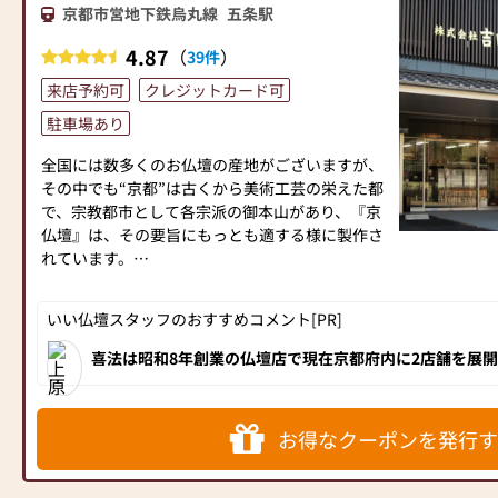
京都市営地下鉄烏丸線
五条駅
も安心してお越しいただけます。
4.87
（
）
39件
《 沿革 》
来店予約可
クレジットカード可
江戸時代末期の弘化四年（一八四七）に本家加茂
駐車場あり
吉より分家した初代定治郎が、明治八年、現在地
を購入し古道具商ならびに仏壇仏具商として開店
全国には数多くのお仏壇の産地がございますが、
したのが始まりです。
その中でも“京都”は古くから美術工芸の栄えた都
二代目定三郎の頃より、仏壇制作を手がけるよう
で、宗教都市として各宗派の御本山があり、『京
になり、三代目定次郎にいたりましては、内外産
仏壇』は、その要旨にもっとも適する様に製作さ
業博覧会ならびに大礼記念京都大博覧会で金賞、
れています。
銀賞等各賞を受賞しております。
当社は、そのような京都で育った仏壇・仏具の製
四代目定三郎のとき、京都府知事より「京の老
作販売の専門店です。御仏壇ご購入は誠実・責任
いい仏壇スタッフのおすすめコメント[PR]
舗」に表彰されました。
販売の「当店」に御用命下さい。
平成三年、現当主定治が、先代の意思を継承し五
『より高品質を納得価格で』が「当店」のモット
喜法は昭和8年創業の仏壇店で現在京都府内に2店舗を展
代目を相続、平成十七年から長男 裕人が加わり
仏壇、家具調仏壇など豊富な仏壇を取り揃えています。高
ーです。
きる優良店として地元でも評判の優良店です。
現在に至っております。
お仏壇、仏具の御新調、別誂え、お修復等、何な
お得なクーポンを発行す
《 受賞歴 》
りとお気軽に御相談下さい。なお、寺院用仏具の
御用命も承ります。各種御見積りは無料にて致し
平成29年2月に東京で開催されました第23回全仏
ます。