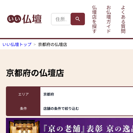
仏
お
よ
壇
仏
く
店
壇
あ
を
ガ
る
探
イ
質
す
ド
問
いい仏壇トップ
京都府の仏壇店
京都府
の仏壇店
エリア
京都府
条件
店舗の条件で絞り込む