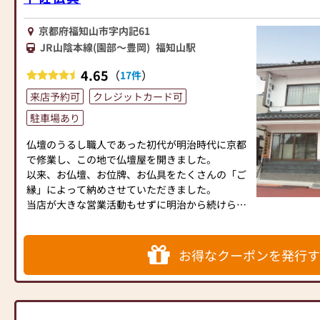
京都府福知山市字内記61
JR山陰本線(園部～豊岡)
福知山駅
4.65
（
）
17件
来店予約可
クレジットカード可
駐車場あり
仏壇のうるし職人であった初代が明治時代に京都
で修業し、この地で仏壇屋を開きました。
以来、お仏壇、お位牌、お仏具をたくさんの「ご
縁」によって納めさせていただきました。
当店が大きな営業活動もせずに明治から続けられ
て来られた理由、
それはお仏壇、お位牌、お仏具をご購入いただい
たお客様、ご寺院様から「信用」を得て、
お得なクーポンを発行す
それをご親戚、お知り合いの方にお伝えいただい
たおかげだと思っております。
これからも「ご縁」を大切にし、日々感謝を忘れ
ず、皆様の信頼にお応えできるよう、努力して参