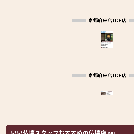
ご新調はもちろん、リフォーム、お洗濯、処分も
お承りしております。
京都府来店TOP店
お買い上げ後のご相談など、アフターフォローは
永久対応いたします。
お引っ越しなどのお仏壇の移設もお気軽にご相談
ください。
スタッフ一同、心よりお客様のご来店、ご相談を
お待ちしております。
京都府来店TOP店
いい仏壇スタッフおすすめの仏壇店
[PR]