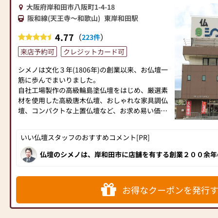
大阪府岸和田市八阪町1-4-18
◎主な取扱商品 仏壇、仏具、位牌、念珠、線
阪和線(天王寺～和歌山)
東岸和田駅
香、ローソク、香炉、掛軸、墓参用品、お盆用
品・提灯(6月～)他
4.77
（
）
223件
◎営業時間9：30～18：30
※定休日 毎週 火曜日・水曜日
来店予約可
クレジットカード可
＊お盆時期の為、8/4（火）と8/11（火・祝）は
シメノは文化３年(1806年)の創業以来、お仏壇一
営業致します
筋に歩んでまいりました。
＊8/24（月）13時～16時位の間、納品の為一時
自社工場製作の高級輪島塗仏壇をはじめ、厳選素
お店を閉めさせて頂きます。
材を使用した高級唐木仏壇、おしゃれな家具調仏
＊閣雲堂各店実施の【当社提携位牌の文字代無料
壇、コンパクトな上置仏壇など、お求め易い価格
サービス】・【お仏壇特価セール品】・【お仏壇
のお仏壇から最高級品まで、常時約250基のお仏
の処分・移動・保管】をご契約の場合は、クーポ
壇を取り揃えております。
ン対象外となります。
いい仏壇スタッフのおすすめコメント[PR]
＊神具（神棚等）の取り扱いはございませんので
➊大阪府下最大級の品揃え
ご了承お願いいたします
仏壇のシメノは、岸和田市に店舗を有する創業２００余年
壇製造元として地元の方に親しまれています。モダンデザ
お仏壇のシメノでは、コンパクトな家具調仏壇を
唐木仏壇や純金金仏壇まで品数豊富に取り揃えております
はじめ、唐木仏壇、高級金仏壇まで、常時２５０
わかりやすい展示販売を心掛けています。全優仏（全国優
アドバイザー」が丁寧に対応してくれるので初めてのお仏
基以上を展示しております。
す。お近くにお越しの際はぜひお立ち寄りください！
お得なクーポンを発行
コンパクト仏壇 約50基・家具調仏壇 約50
基・唐木仏壇 約70基・金仏壇 約80基 展
示