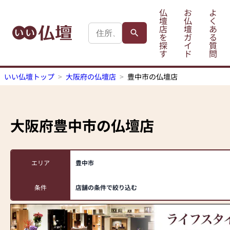
仏
お
よ
壇
仏
く
店
壇
あ
を
ガ
る
探
イ
質
す
ド
問
いい仏壇トップ
大阪府の仏壇店
豊中市の仏壇店
大阪府豊中市
の仏壇店
エリア
豊中市
条件
店舗の条件で絞り込む