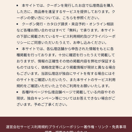
本サイトでは、クーポンを発行したお店で仏壇商品を購入
した方に、商品券を進呈するサービスを提供しております。ク
ーポンの使い方については、こちらを参照ください。
クーポン発行・カタログ請求・来店予約・オンライン相談
など各種お問い合わせはすべて「無料」で承ります。本サイト
の下部に掲載されているサービス利用規約及びプライバシーポ
リシーにご同意いただいたうえで、お申し込みください。
本サイトでは、各仏壇店舗から申告された情報をもとに各
種掲載を行っております。十分に確認を行ったうえで掲載して
おりますが、情報の正確性その他の掲載内容を弊社が保証する
ものではなく、価格改定等により掲載情報が現状と異なる場合
もございます。当該仏壇店が独自にサイトを有する場合にはそ
のサイトをご確認いただいたり、また本サイトのサービス利用
規約をご確認いただいた上でのご利用をお願いいたします。
各種PRページや仏壇店舗ページで掲載している内容やその
現状、独自キャンペーン等についてはお答えできない場合がご
ざいます。予めご了承ください。
運営会社
サービス利用規約
プライバシーポリシー
著作権・リンク・免責事項