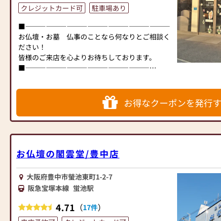
クレジットカード可
駐車場あり
■―――――――――――――――――――――――――――■
お仏壇・お墓 仏事のことなら何なりとご相談く
ださい！
皆様のご来店を心よりお待ちしております。
■―――――――――――――――――――――――――――■
浜屋豊中店では、お仏壇・お仏具はもとより、お
墓に関する色々な（建立・墓地）相談を承ってお
ります。また、お仏壇の修理・修復も無料でお見
お得なクーポンを発行
積りさせて頂きます。
1F・2Fに展示場が有り、小型仏壇から大型仏壇
まで多数展示しております。また、2Fには家具調
仏壇専用展示スペースが有り、多数のお客様に喜
んで頂いております。
お仏壇の閣雲堂/豊中店
日常のお仏具はもちろん、お仏事の節目節目で末
永くお客様のお役に立ちたいと思っております。
大阪府豊中市螢池東町1-2-7
何なりとお気軽にご相談下さい。
阪急宝塚本線
蛍池駅
当店ではコロナ対策として下記の項目を実施して
4.71
（
）
17件
おります。