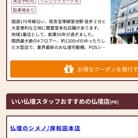
来店予約可
クレジットカード可
①消毒液を設置
②従業員は手洗い・うがい・マスクを着用
駐車場あり
③お客様から一定の距離
④1窓やドアを開けるなどしての換気
国道176号線沿い、阪急宝塚線蛍池駅 徒歩２分と
⑤短縮営業等によって営業時間を調整
大変便利な立地に閣雲堂本社店舗があります。
以上の項目を心掛け営業しております。ご理解の
地域1番店として、創業50年が過ぎました。
ほど宜しくお願い致します。
関西最大級の4フロアー、約1200㎡のゆったりし
た大型店で、業界最新のお仏壇可動棚、POSシス
テム、明るい店内等、新感覚のお店です。
約100基のお仏壇を取り揃えており、リビングル
ームにマッチするモダン仏壇から、材質や伝統工
お得なクーポンを発行
芸にこだわった国産の高級品まで、あらゆるお客
様のご要望にもお応えできる様品揃え致しており
ます。(神具の取り扱いはございません）
ご満足いただけるお仏壇をご提案するための経験
豊富なアドバイザーが丁寧にご案内させていただ
いい仏壇スタッフおすすめの仏壇店
[PR]
きます。
ぜひお越し下さいませ。スタッフ一同ご来店をお
待ち致しております。
仏壇のシメノ/岸和田本店
【店舗情報】
閣雲堂 豊中店