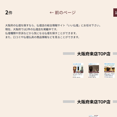
❷正しい品質表示と生産地表示を実施(仏壇公正
2
← 前のページ
件
1
取引協議会加盟店)
店内のすべてのお仏壇に、品質内容と生産地を正
しく表示しております。
大阪府の仏壇を探すなら、仏壇店の総合情報サイト「いい仏壇」にお任せ下さい。
現在、大阪府では2件の仏壇店を掲載中です。
安心してお選びください。
仏壇種類や宗派などから気になる仏壇を探すことができます。
また、口コミや仏壇仏具の商品情報などを見ることができます。
❸安心の品質保証
お仏壇の品質内容に応じて、５年～最大10年の保
証書をお付けしております。
大阪府来店TOP店
ご購入後も安心してお祀り頂けます。(一部対象
外)
❹安心のアフターサービス
シメノでは、ご納品させて頂いてからが、本当の
お付き合いの始まりと考えております。
お困りの事がございましたら、どうぞお気軽にお
申しつけください。
大阪府来店TOP店
❺お線香・ローソクなど、充実の品揃え
お線香・ローソクをはじめ、進物用線香、仏具、