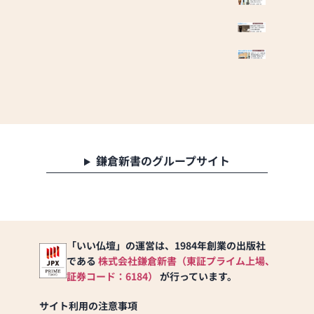
神具、お数珠、骨壺、お墓用品など幅広く取り揃
えております。
どうぞお気軽にご来店ください。
∞∞∞∞∞∞∞∞∞∞∞∞∞∞∞∞∞∞∞∞∞∞∞∞∞∞∞∞∞
大特売会開催中！！
お買い得商品を豊富に取り揃えてご来店をお待ち
致しております。
∞∞∞∞∞∞∞∞∞∞∞∞∞∞∞∞∞∞∞∞∞∞∞∞∞∞∞∞∞
【取扱い】金仏壇、唐木仏壇、家具調仏壇、仏
具、お位牌、仏像、神棚、神徒檀、仏壇の修理・
洗濯対応可
鎌倉新書のグループサイト
※自社工場あり、最高級金仏壇、輪島塗仏壇製造
元、最高級唐木仏壇、家具調仏壇多数展示
【営業時間】9:30～18:30
【定休日】令和6年1月11日より木曜日定休(祝日
除く)とさせて頂きます。
【駐車場】5台分あり
「いい仏壇」の運営は、1984年創業の出版社
である
株式会社鎌倉新書（東証プライム上場、
証券コード：6184）
が行っています。
サイト利用の注意事項