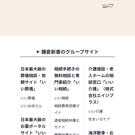
お線香・ローソクをはじめ、進物用線香、仏具、
神具、お数珠、骨壺、お墓用品など幅広く取り揃
えております。
どうぞお気軽にご来店ください。
∞∞∞∞∞∞∞∞∞∞∞∞∞∞∞∞∞∞∞∞∞∞∞∞∞∞∞∞∞
大特売会開催中！！
お買い得商品を豊富に取り揃えてご来店をお待ち
致しております。
鎌倉新書のグループサイト
∞∞∞∞∞∞∞∞∞∞∞∞∞∞∞∞∞∞∞∞∞∞∞∞∞∞∞∞∞
【取扱い】金仏壇、唐木仏壇、家具調仏壇、仏
具、お位牌、仏像、神棚、神徒檀、仏壇の修理・
日本最大級の
相続手続きの
介護施設・老
洗濯対応可
葬儀相談・依
無料相談と専
人ホームの相
※自社工場あり、最高級金仏壇、輪島塗仏壇製造
頼サイト「い
門家紹介「い
談窓口「いい
元、最高級唐木仏壇、家具調仏壇多数展示
い葬儀」
い相続」
介護」（株式
【営業時間】9:30～18:30
会社エイジプ
いい葬儀
いい相続
【定休日】令和6年1月11日より木曜日定休(祝日
ラス）
除く)とさせて頂きます。
いいお坊さん
相続費用見積ガ
いい介護
【駐車場】5台分あり
イド
日本最大級の
住まいるケア
遺産相続弁護士
お墓ポータル
ガイド
サイト「いい
海洋散骨・お
離婚弁護士ガイ