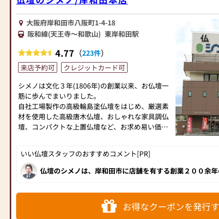
大阪府岸和田市八阪町1-4-18
阪和線(天王寺～和歌山)
東岸和田駅
4.77
（
）
223件
来店予約可
クレジットカード可
シメノは文化３年(1806年)の創業以来、お仏壇一
筋に歩んでまいりました。
自社工場製作の高級輪島塗仏壇をはじめ、厳選素
材を使用した高級唐木仏壇、おしゃれな家具調仏
壇、コンパクトな上置仏壇など、お求め易い価格
のお仏壇から最高級品まで、常時約250基のお仏
壇を取り揃えております。
いい仏壇スタッフのおすすめコメント[PR]
➊大阪府下最大級の品揃え
仏壇のシメノは、岸和田市に店舗を有する創業２００余年
壇製造元として地元の方に親しまれています。モダンデザ
お仏壇のシメノでは、コンパクトな家具調仏壇を
唐木仏壇や純金金仏壇まで品数豊富に取り揃えております
はじめ、唐木仏壇、高級金仏壇まで、常時２５０
わかりやすい展示販売を心掛けています。全優仏（全国優
アドバイザー」が丁寧に対応してくれるので初めてのお仏
基以上を展示しております。
す。お近くにお越しの際はぜひお立ち寄りください！
お得なクーポンを発行
コンパクト仏壇 約50基・家具調仏壇 約50
基・唐木仏壇 約70基・金仏壇 約80基 展