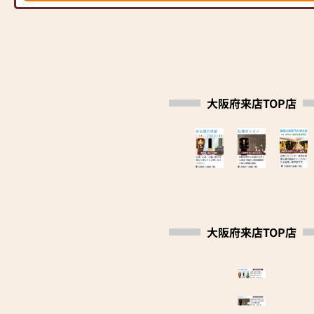
示
❷正しい品質表示と生産地表示を実施(仏壇公正
取引協議会加盟店)
店内のすべてのお仏壇に、品質内容と生産地を正
しく表示しております。
大阪府来店TOP店
安心してお選びください。
❸安心の品質保証
お仏壇の品質内容に応じて、５年～最大10年の保
証書をお付けしております。
ご購入後も安心してお祀り頂けます。(一部対象
外)
❹安心のアフターサービス
大阪府来店TOP店
シメノでは、ご納品させて頂いてからが、本当の
お付き合いの始まりと考えております。
お困りの事がございましたら、どうぞお気軽にお
申しつけください。
❺お線香・ローソクなど、充実の品揃え