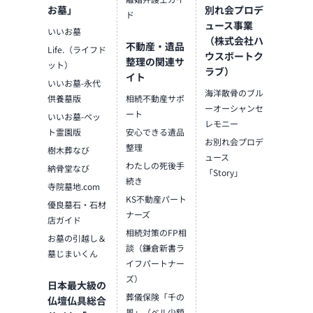
お墓」
別れ会プロデ
ド
ュース事業
いいお墓
（株式会社ハ
不動産・遺品
Life.（ライフド
ウスボートク
整理の関連サ
ット）
ラブ）
イト
いいお墓-永代
海洋散骨のブル
供養墓版
相続不動産サポ
ーオーシャンセ
ート
いいお墓-ペッ
レモニー
ト霊園版
安心できる遺品
お別れ会プロデ
整理
樹木葬なび
ュース
わたしの死後手
納骨堂なび
「Story」
続き
寺院墓地.com
KS不動産パート
優良墓石・石材
ナーズ
店ガイド
相続対策のFP相
お墓の引越し＆
談（鎌倉新書ラ
墓じまいくん
イフパートナー
ズ）
日本最大級の
葬儀保険「千の
仏壇仏具総合
風」（ベル少額