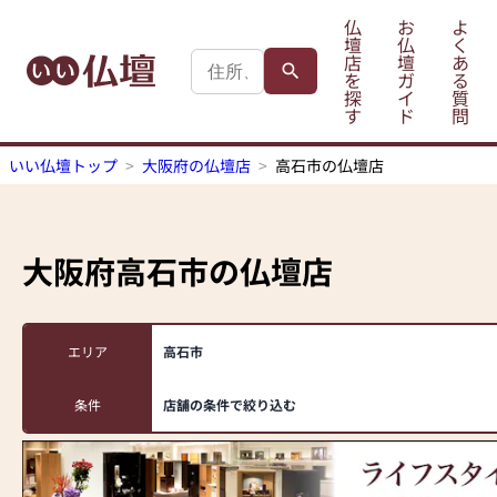
仏
お
よ
壇
仏
く
店
壇
あ
を
ガ
る
探
イ
質
す
ド
問
いい仏壇トップ
大阪府の仏壇店
高石市の仏壇店
大阪府高石市
の仏壇店
エリア
高石市
条件
店舗の条件で絞り込む