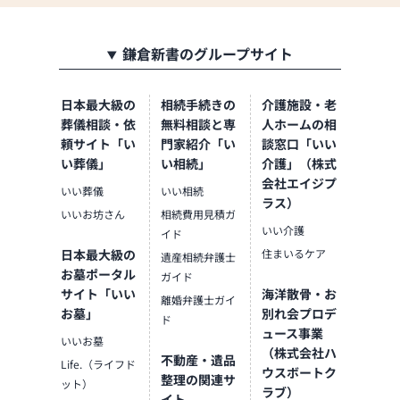
来、数多くのお仏壇
を納めさせていただ
きました。大きな
鎌倉新書のグループサイト
「信頼」と「責任」
があります。
日本最大級の
相続手続きの
介護施設・老
☆南九州エリアでは
葬儀相談・依
無料相談と専
人ホームの相
お仏壇の販売数・店
舗数ともに№1の企業
頼サイト「い
門家紹介「い
談窓口「いい
です。（令和3年11月
い葬儀」
い相続」
介護」（株式
現在／16店舗）
会社エイジプ
いい葬儀
いい相続
★お仏壇・お仏具だ
ラス）
いいお坊さん
相続費用見積ガ
けでなく、お墓の企
いい介護
イド
画・設計・施工まで
日本最大級の
住まいるケア
をトータルで承りま
遺産相続弁護士
お墓ポータル
す。
ガイド
☆金箔を水拭きでき
サイト「いい
海洋散骨・お
離婚弁護士ガイ
る、耐熱性に優れた
お墓」
別れ会プロデ
ド
当社自慢の「GL（金
ュース事業
いいお墓
箔保護）加工」でお
（株式会社ハ
不動産・遺品
Life.（ライフド
掃除のお悩みを解決
ウスボートク
整理の関連サ
ット）
します。
ラブ）
イト