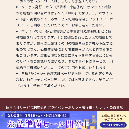
ーポンの使い方については、こちらを参照ください。
指消毒のお願い
クーポン発行・カタログ請求・来店予約・オンライン相談
⑦手洗い場の共有手
など各種お問い合わせはすべて「無料」で承ります。本サイト
拭きタオルの撤去
の下部に掲載されているサービス利用規約及びプライバシーポ
⑧テーブル・ボール
リシーにご同意いただいたうえで、お申し込みください。
ペンのアルコール消
本サイトでは、各仏壇店舗から申告された情報をもとに各
毒（お客様ご利用ご
種掲載を行っております。十分に確認を行ったうえで掲載して
とに）
おりますが、情報の正確性その他の掲載内容を弊社が保証する
⑨定期的な室内換気
ものではなく、価格改定等により掲載情報が現状と異なる場合
の実施
もございます。当該仏壇店が独自にサイトを有する場合にはそ
⑩営業・配達員の携
のサイトをご確認いただいたり、また本サイトのサービス利用
帯消毒液等の常備
規約をご確認いただいた上でのご利用をお願いいたします。
（お客様宅へ訪問
各種PRページや仏壇店舗ページで掲載している内容やその
時）
現状、独自キャンペーン等についてはお答えできない場合がご
⑪テーブルへの飛沫
ざいます。予めご了承ください。
感染対策ボード設置
⑫レジ対面箇所への
飛沫感染対策シート
設置
運営会社
サービス利用規約
プライバシーポリシー
著作権・リンク・免責事項
⑬フェイスシールド
提携・掲載のお問い合わせ
の着用（場合によ
Copyright (C) Kamakura Shinsho, Ltd. All Rights Reserved.
り）など