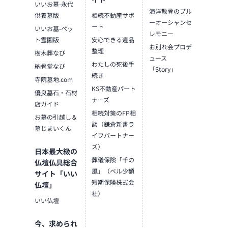
★お仏壇は3,000種類
いいお墓-永代
海洋散骨のブル
以上の幅広い品揃
供養墓版
相続不動産サポ
ーオーシャンセ
え、お客様のライフ
ート
いいお墓-ペッ
レモニー
スタイルに合ったお
ト霊園版
安心できる遺品
仏壇を提供いたしま
お別れ会プロデ
整理
樹木葬なび
す。
ュース
わたしの死後手
納骨堂なび
☆製造直売ならでは
「Story」
続き
の品質と納得の価
寺院墓地.com
格。川辺直営工場の
KS不動産パート
優良墓石・石材
職人の技で、安心の
ナーズ
店ガイド
お仏壇を提供いたし
相続対策のFP相
お墓の引越し＆
ます。
談（鎌倉新書ラ
墓じまいくん
★店内のお仏壇は全
イフパートナー
て「10年間」の品質
ズ）
日本最大級の
保証付きです。お仏
葬儀保険「千の
仏壇仏具総合
壇の製造には自信が
風」（ベル少額
サイト「いい
あります。
短期保険株式会
仏壇」
☆「仏壇公正取引協
社）
議会」会員であり、
いい仏壇
店内のお仏壇は正し
い「品質表示」をい
今、求められ