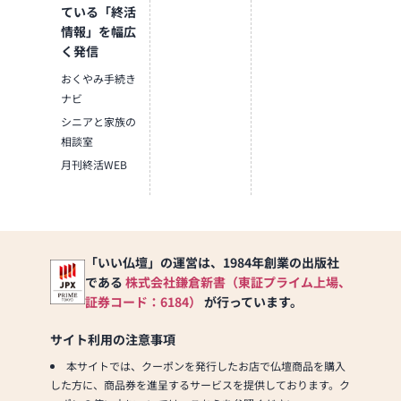
たしております。
ている「終活
情報」を幅広
▼当店ではコロナ対
く発信
策として下記の項目
を実施しております
おくやみ手続き
▼
ナビ
①マスク・手袋着用
シニアと家族の
②アルコールによる
相談室
手指の消毒
月刊終活WEB
③出社時のスタッフ
の検温・カレンダー
への記入
④お客様へのマスク
着用のお願い（お持
「いい仏壇」の運営は、1984年創業の出版社
ちで無い方は1枚進
呈）
である
株式会社鎌倉新書（東証プライム上場、
⑤お客様への名簿へ
証券コード：6184）
が行っています。
の記入のお願い（来
店日・氏名・連絡
サイト利用の注意事項
先）
本サイトでは、クーポンを発行したお店で仏壇商品を購入
⑥お客様へのアルコ
した方に、商品券を進呈するサービスを提供しております。ク
ール消毒液による手