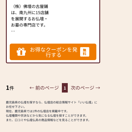
（株）佛壇の古屋鋪
は、南九州に15店舗
を展開するお仏壇・
お墓の専門店です。
これからも、地域の
お客様方から「安
お得なクーポンを発
心」と「信頼」を寄
無
行する
料
せていただけるよう
努力してまいりま
す。
お仏壇・お墓のある
暮らしを通して、皆
1
様が毎日笑顔で過ご
← 前のページ
次のページ →
件
1
せることを心より願
っております。 合
鹿児島県の仏壇を探すなら、仏壇店の総合情報サイト「いい仏壇」に
掌
お任せ下さい。
現在、鹿児島県では1件の仏壇店を掲載中です。
仏壇種類や宗派などから気になる仏壇を探すことができます。
《古屋鋪 安心の理
また、口コミや仏壇仏具の商品情報などを見ることができます。
由》
★昭和47年創業以