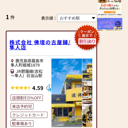
1
件
表示順：
株式会社 佛壇の古屋鋪/
隼人店
鹿児島県霧島市
隼人町姫城1879
JR肥薩線(吉松
～隼人)
日当山駅
17
4.59
（
）
件
店頭割引5%OFF
来店予約可
クレジットカード
可
駐車場あり