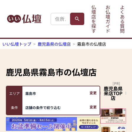
仏
お
よ
壇
仏
く
店
壇
あ
を
ガ
る
探
イ
質
す
ド
問
いい仏壇トップ
鹿児島県の仏壇店
霧島市の仏壇店
鹿児島県霧島市
の仏壇店
[PR]
鹿児島県
来店TOP
変更
エリア
霧島市
店
変更
条件
店舗の条件で絞り込む