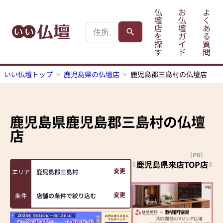
仏
お
よ
壇
仏
く
店
壇
あ
を
ガ
る
探
イ
質
す
ド
問
いい仏壇トップ
鹿児島県の仏壇店
鹿児島郡三島村の仏壇店
鹿児島県鹿児島郡三島村
の仏壇
店
[PR]
鹿児島県来店TOP店
変更
エリア
鹿児島郡三島村
変更
条件
店舗の条件で絞り込む