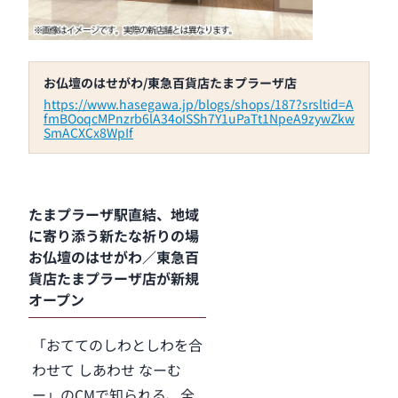
お仏壇のはせがわ/東急百貨店たまプラーザ店
https://www.hasegawa.jp/blogs/shops/187?srsltid=A
fmBOoqcMPnzrb6lA34oISSh7Y1uPaTt1NpeA9zywZkw
SmACXCx8WpIf
たまプラーザ駅直結、地域
に寄り添う新たな祈りの場
お仏壇のはせがわ／東急百
貨店たまプラーザ店が新規
オープン
「おててのしわとしわを合
わせて しあわせ なーむ
ー」のCMで知られる、全