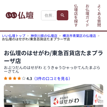
仏
お
よ
壇
仏
く
店
壇
あ
を
ガ
る
探
イ
質
す
ド
問
いい仏壇トップ
神奈川県の仏壇店
横浜市青葉区の仏壇店
お仏壇のはせがわ/東急百貨店たまプラーザ店
お仏壇のはせがわ/東急百貨店たまプラ
ーザ店
おぶつだんのはせがわ とうきゅうひゃっかてんたまぷら
ーざてん
4.3
（3件の口コミを見る）