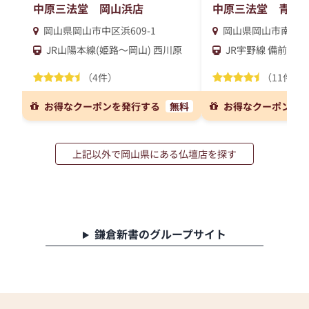
中原三法堂 岡山浜店
中原三法堂 青江
岡山県岡山市中区浜609-1
岡山県岡山市南区泉田
JR山陽本線(姫路～岡山) 西川原
JR宇野線 備前西市
（4件）
（11件）
お得なクーポンを発行する
無料
お得なクーポンを
上記以外で岡山県にある仏壇店を探す
鎌倉新書のグループサイト