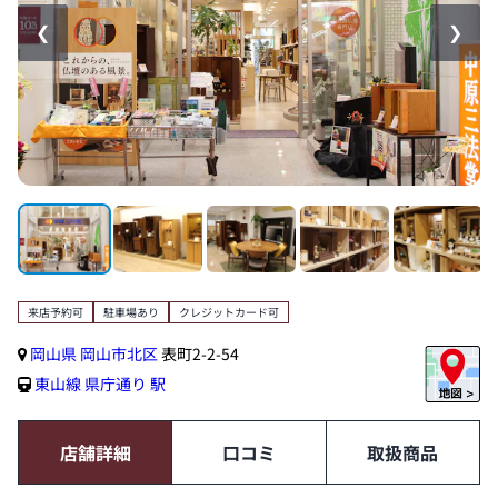
❮
❯
来店予約可
駐車場あり
クレジットカード可
岡山県
岡山市北区
表町2-2-54
東山線
県庁通り 駅
店舗詳細
口コミ
取扱商品