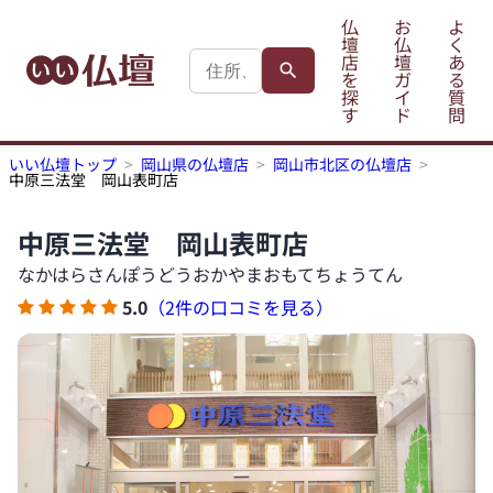
仏
お
よ
壇
仏
く
店
壇
あ
を
ガ
る
探
イ
質
す
ド
問
いい仏壇トップ
岡山県の仏壇店
岡山市北区の仏壇店
中原三法堂 岡山表町店
中原三法堂 岡山表町店
なかはらさんぽうどうおかやまおもてちょうてん
5.0
（2件の口コミを見る）