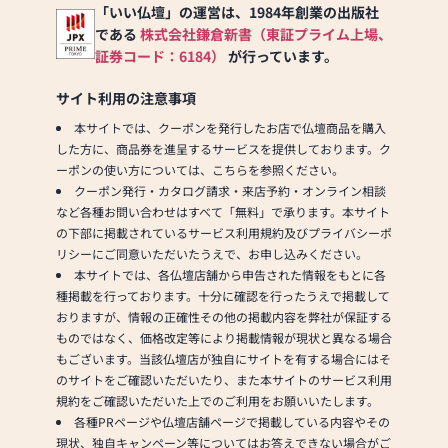
「いい仏壇」の運営は、1984年創業の出版社
である
株式会社鎌倉新書（東証プライム上場、
証券コード：6184）
が行っています。
サイト利用の注意事項
本サイトでは、クーポンを発行したお店で仏壇商品を購入
した方に、商品券を進呈するサービスを提供しております。ク
ーポンの使い方については、こちらを参照ください。
クーポン発行・カタログ請求・来店予約・オンライン相談
など各種お問い合わせはすべて「無料」で承ります。本サイト
の下部に掲載されているサービス利用規約及びプライバシーポ
リシーにご同意いただいたうえで、お申し込みください。
本サイトでは、各仏壇店舗から申告された情報をもとに各
種掲載を行っております。十分に確認を行ったうえで掲載して
おりますが、情報の正確性その他の掲載内容を弊社が保証する
ものではなく、価格改定等により掲載情報が現状と異なる場合
もございます。当該仏壇店が独自にサイトを有する場合にはそ
のサイトをご確認いただいたり、また本サイトのサービス利用
規約をご確認いただいた上でのご利用をお願いいたします。
各種PRページや仏壇店舗ページで掲載している内容やその
現状、独自キャンペーン等についてはお答えできない場合がご