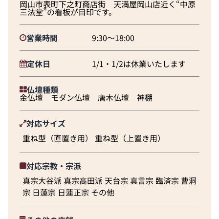
岡山市表町下之町商店街 天満屋岡山店近く“中原
三法堂”の看板が目印です。
営業時間
9:30～18:00
定休日
1/1・1/2は休業いたします
仏壇種類
金仏壇 モダン仏壇 唐木仏壇 神棚
対応サイズ
重ね型（直置き用） 重ね型（上置き用）
対応宗教・宗派
真宗大谷派 真宗高田派 天台宗 真言宗 臨済宗 曹洞
宗 日蓮宗 日蓮正宗 その他