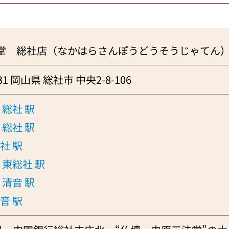
堂 総社店（なかはらさんぽうどうそうじゃてん
131 岡山県 総社市 中央2-8-106
総社 駅
総社 駅
社 駅
東総社 駅
清音 駅
音 駅