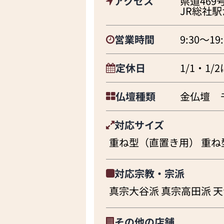
アクセス
県道46
JR総社駅
営業時間
9:30～19:
定休日
1/1・1
仏壇種類
金仏壇 
対応サイズ
重ね型（直置き用） 重ね
対応宗教・宗派
真宗大谷派 真宗高田派 天
その他の店舗