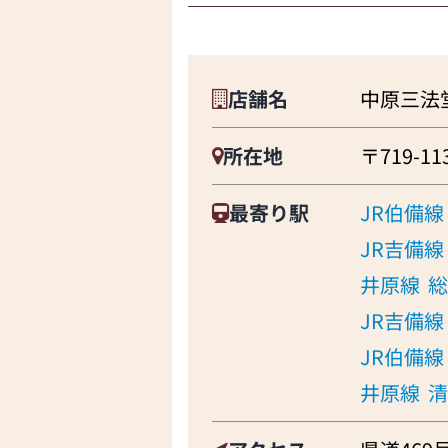
店舗名
中原三法
所在地
〒719-1
最寄り駅
JR伯備線
JR吉備線
井原線
総
JR吉備線
JR伯備線
井原線
清