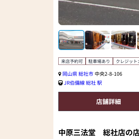
来店予約可
駐車場あり
クレジット
岡山県
総社市
中央2-8-106
JR伯備線
総社 駅
店舗詳細
中原三法堂 総社店の