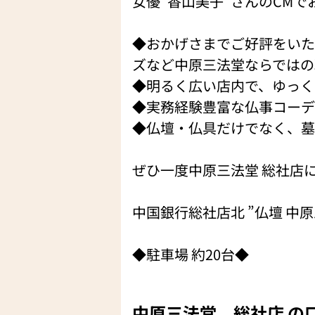
女優”香山美子”さんのCM
◆おかげさまでご好評をいた
ズなど中原三法堂ならではの
◆明るく広い店内で、ゆっく
◆実務経験豊富な仏事コーデ
◆仏壇・仏具だけでなく、墓
ぜひ一度中原三法堂 総社店
中国銀行総社店北 ”仏壇 中
◆駐車場 約20台◆
中原三法堂 総社店 の