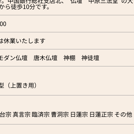
9号。中国銀行総社支店北、“仏壇 中原三法堂”の
から徒歩10分です。
00
/2は休業いたします
モダン仏壇 唐木仏壇 神棚 神徒壇
型（上置き用）
台宗 真言宗 臨済宗 曹洞宗 日蓮宗 日蓮正宗 その他