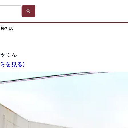
 総社店
ゃてん
コミを見る）