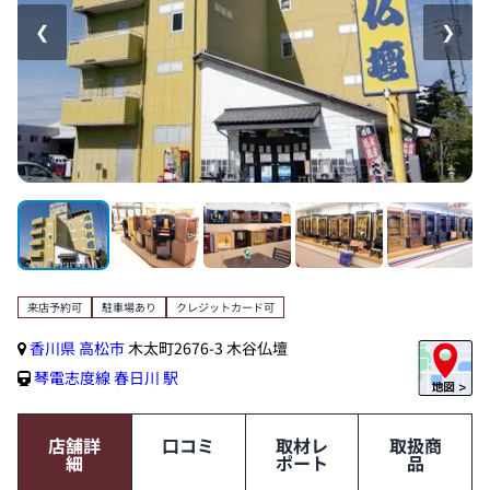
❮
❯
来店予約可
駐車場あり
クレジットカード可
香川県
高松市
木太町2676-3 木谷仏壇
琴電志度線
春日川 駅
店舗詳
口コミ
取材レ
取扱商
細
ポート
品