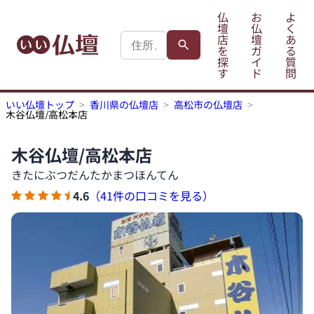
仏
お
よ
壇
仏
く
店
壇
あ
を
ガ
る
探
イ
質
す
ド
問
いい仏壇トップ
香川県の仏壇店
高松市の仏壇店
木谷仏壇/高松本店
木谷仏壇/高松本店
きたにぶつだんたかまつほんてん
4.6
（41件の口コミを見る）