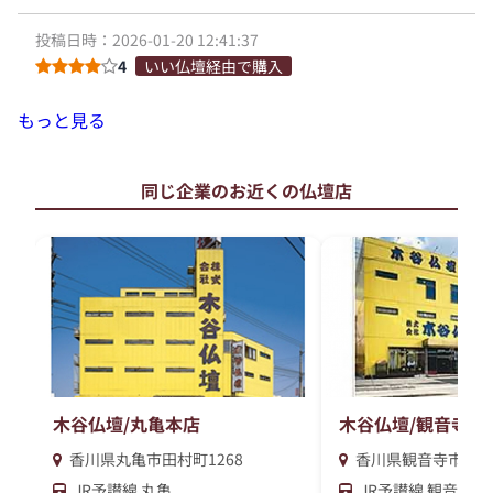
投稿日時：2026-01-20 12:41:37
4
いい仏壇経由で購入
もっと見る
同じ企業のお近くの仏壇店
木谷仏壇/丸亀本店
木谷仏壇/観音寺店
香川県丸亀市田村町1268
香川県観音寺市吉岡町
JR予讃線 丸亀
JR予讃線 観音寺