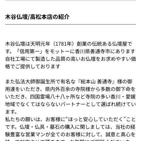
木谷仏壇/高松本店の紹介
木谷仏壇は天明元年（1781年）創業の伝統ある仏壇屋で
す。「信用第一」をモットーに香川県善通寺市にあります
自社工場にて製造した品質の高いお仏壇をお求めやすい価
格でご提供しております
また弘法大師御誕生所で有名な『総本山 善通寺』様の御
用達をいただき、県内外百余の寺院様から多数の御下命を
いただき、四国霊場八十八ヶ所など寺院の多い香川・愛媛
地域でなくてはならないパートナーとして選ばれ続けてい
ます。
私たちの願いは、お客様に“ほっと安心していただく”こと
です。仏壇・仏具・墓石の購入に関しましては、当社の経
験豊富な営業マンが全てのお客様に対して、誠意と真心を