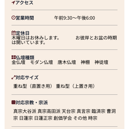
アクセス
営業時間
午前9:30～午後6:00
定休日
木曜日はお休みします。 お彼岸とお盆の時期
は開いています。
仏壇種類
金仏壇 モダン仏壇 唐木仏壇 神棚 神徒壇
対応サイズ
重ね型（直置き用） 重ね型（上置き用）
対応宗教・宗派
真宗大谷派 真宗高田派 天台宗 真言宗 臨済宗 曹洞
宗 日蓮宗 日蓮正宗 創価学会 その他 時宗