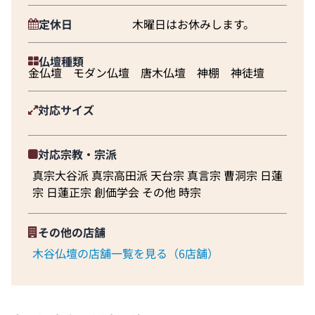
定休日
木曜日はお休みします。
仏壇種類
金仏壇 モダン仏壇 唐木仏壇 神棚 神徒壇
対応サイズ
対応宗教・宗派
真宗大谷派 真宗高田派 天台宗 真言宗 曹洞宗 日蓮
宗 日蓮正宗 創価学会 その他 時宗
その他の店舗
木谷仏壇の店舗一覧を見る（6店舗）