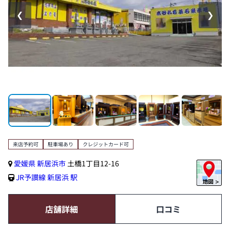
❮
❯
来店予約可
駐車場あり
クレジットカード可
愛媛県
新居浜市
土橋1丁目12-16
JR予讃線
新居浜 駅
店舗詳細
口コミ