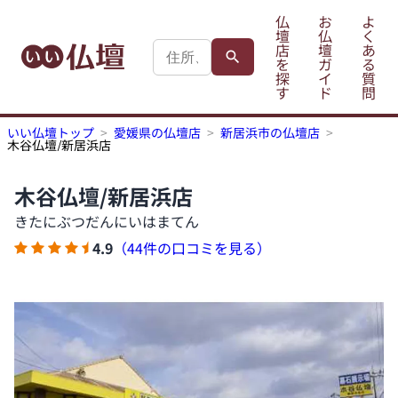
仏
お
よ
壇
仏
く
店
壇
あ
を
ガ
る
探
イ
質
す
ド
問
いい仏壇トップ
愛媛県の仏壇店
新居浜市の仏壇店
木谷仏壇/新居浜店
木谷仏壇/新居浜店
きたにぶつだんにいはまてん
4.9
（44件の口コミを見る）