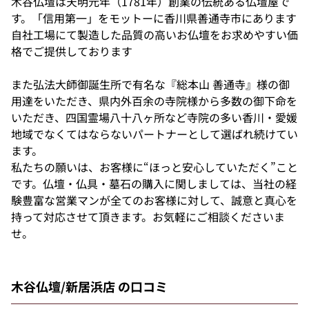
木谷仏壇は天明元年（1781年）創業の伝統ある仏壇屋で
す。「信用第一」をモットーに香川県善通寺市にあります
自社工場にて製造した品質の高いお仏壇をお求めやすい価
格でご提供しております
また弘法大師御誕生所で有名な『総本山 善通寺』様の御
用達をいただき、県内外百余の寺院様から多数の御下命を
いただき、四国霊場八十八ヶ所など寺院の多い香川・愛媛
地域でなくてはならないパートナーとして選ばれ続けてい
ます。
私たちの願いは、お客様に“ほっと安心していただく”こと
です。仏壇・仏具・墓石の購入に関しましては、当社の経
験豊富な営業マンが全てのお客様に対して、誠意と真心を
持って対応させて頂きます。お気軽にご相談くださいま
せ。
木谷仏壇/新居浜店 の口コミ