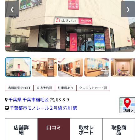
❮
❯
店頭割引5%OFF
来店予約可
駐車場あり
クレジットカード可
千葉県
千葉市稲毛区
穴川3-8-9
千葉都市モノレール２号線
穴川 駅
店舗詳
口コミ
取材レ
取扱商
細
ポート
品