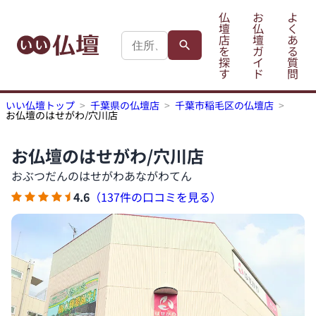
仏
お
よ
壇
仏
く
店
壇
あ
を
ガ
る
探
イ
質
す
ド
問
いい仏壇トップ
千葉県の仏壇店
千葉市稲毛区の仏壇店
お仏壇のはせがわ/穴川店
お仏壇のはせがわ/穴川店
おぶつだんのはせがわあながわてん
4.6
（137件の口コミを見る）