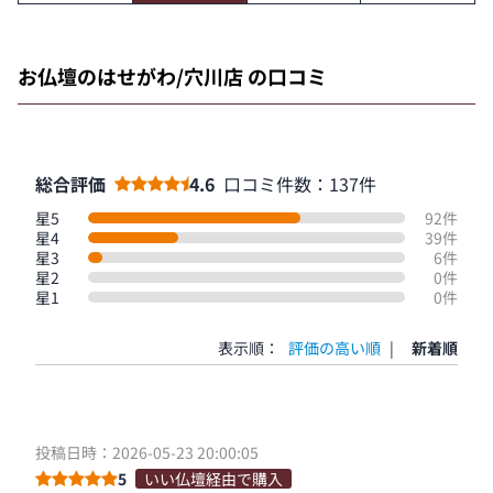
お仏壇のはせがわ/穴川店 の口コミ
総合評価
4.6
口コミ件数：137件
星5
92件
星4
39件
星3
6件
星2
0件
星1
0件
表示順：
評価の高い順
|
新着順
投稿日時：2026-05-23 20:00:05
5
いい仏壇経由で購入