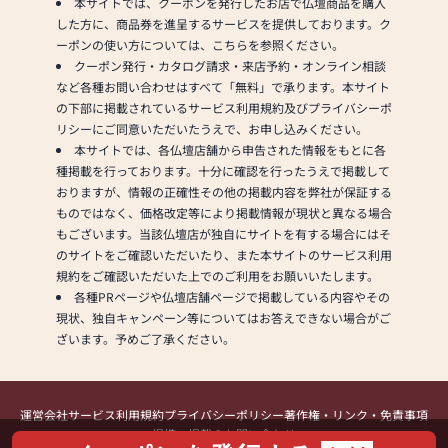
本サイトでは、クーポンを発行したお店で仏壇商品を購入
した方に、商品券を進呈するサービスを提供しております。ク
ーポンの使い方については、こちらを参照ください。
クーポン発行・カタログ請求・来店予約・オンライン相談
など各種お問い合わせはすべて「無料」で承ります。本サイト
の下部に掲載されているサービス利用規約及びプライバシーポ
リシーにご同意いただいたうえで、お申し込みください。
本サイトでは、各仏壇店舗から申告された情報をもとに各
種掲載を行っております。十分に確認を行ったうえで掲載して
おりますが、情報の正確性その他の掲載内容を弊社が保証する
ものではなく、価格改定等により掲載情報が現状と異なる場合
もございます。当該仏壇店が独自にサイトを有する場合にはそ
のサイトをご確認いただいたり、また本サイトのサービス利用
規約をご確認いただいた上でのご利用をお願いいたします。
各種PRページや仏壇店舗ページで掲載している内容やその
現状、独自キャンペーン等についてはお答えできない場合がご
ざいます。予めご了承ください。
運営会社
サービス利用規約
プライバシーポリシー
著作権・リンク・免責事項
提携・掲載のお問い合わせ