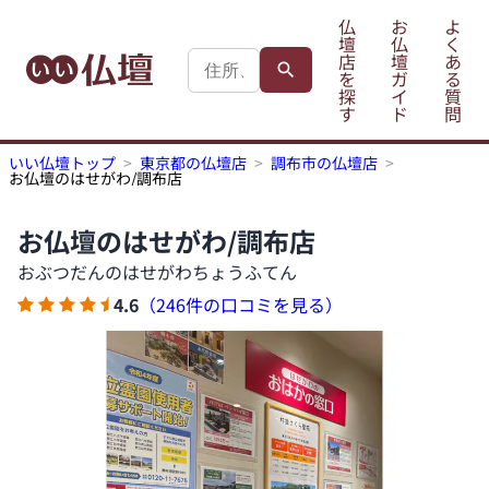
仏
お
よ
壇
仏
く
店
壇
あ
を
ガ
る
探
イ
質
す
ド
問
いい仏壇トップ
東京都の仏壇店
調布市の仏壇店
お仏壇のはせがわ/調布店
お仏壇のはせがわ/調布店
おぶつだんのはせがわちょうふてん
4.6
（246件の口コミを見る）