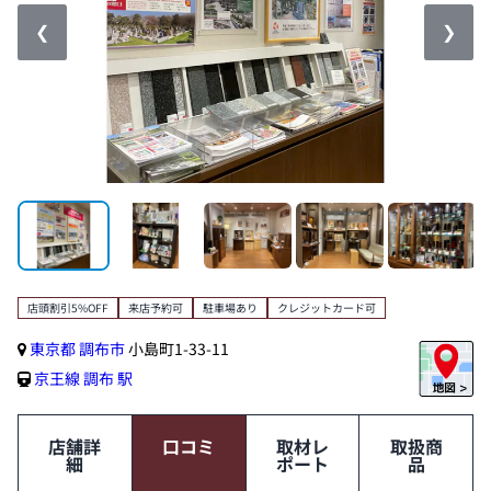
❮
❯
店頭割引5%OFF
来店予約可
駐車場あり
クレジットカード可
東京都
調布市
小島町1-33-11
京王線
調布 駅
店舗詳
口コミ
取材レ
取扱商
細
ポート
品