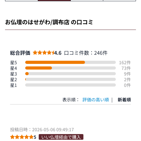
お仏壇のはせがわ/調布店 の口コミ
総合評価
4.6
口コミ件数：246件
星5
162件
星4
73件
星3
9件
星2
2件
星1
0件
表示順：
評価の高い順
|
新着順
投稿日時：2026-05-06 09:49:17
5
いい仏壇経由で購入