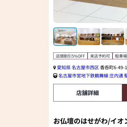
店頭割引5%OFF
来店予約可
駐車場
愛知県
名古屋市西区
香呑町6-49
名古屋市営地下鉄鶴舞線
庄内通 
店舗詳細
お仏壇のはせがわ/イオ