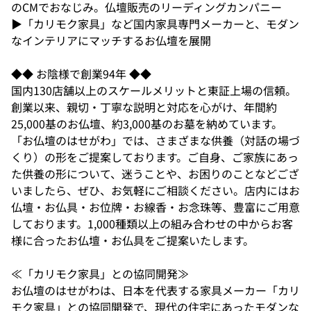
のCMでおなじみ。仏壇販売のリーディングカンパニー
▶「カリモク家具」など国内家具専門メーカーと、モダン
なインテリアにマッチするお仏壇を展開
◆◆ お陰様で創業94年 ◆◆
国内130店舗以上のスケールメリットと東証上場の信頼。
創業以来、親切・丁寧な説明と対応を心がけ、年間約
25,000基のお仏壇、約3,000基のお墓を納めています。
「お仏壇のはせがわ」では、さまざまな供養（対話の場づ
くり）の形をご提案しております。ご自身、ご家族にあっ
た供養の形について、迷うことや、お困りのことなどござ
いましたら、ぜひ、お気軽にご相談ください。店内にはお
仏壇・お仏具・お位牌・お線香・お念珠等、豊富にご用意
しております。1,000種類以上の組み合わせの中からお客
様に合ったお仏壇・お仏具をご提案いたします。
≪「カリモク家具」との協同開発≫
お仏壇のはせがわは、日本を代表する家具メーカー「カリ
モク家具」との協同開発で、現代の住宅にあったモダンな