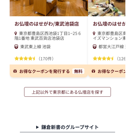
お仏壇のはせがわ/東武池袋店
お仏壇のはせがわ/
東京都豊島区西池袋1丁目1−25 6
東京都豊島区南長崎5-
階1番地 東武百貨店池袋店
イズマンション東長崎
東武東上線 池袋
都営大江戸線 落合
（170件）
（126件）
お得なクーポンを発行する
無料
お得なクーポンを
上記以外で東京都にある仏壇店を探す
鎌倉新書のグループサイト