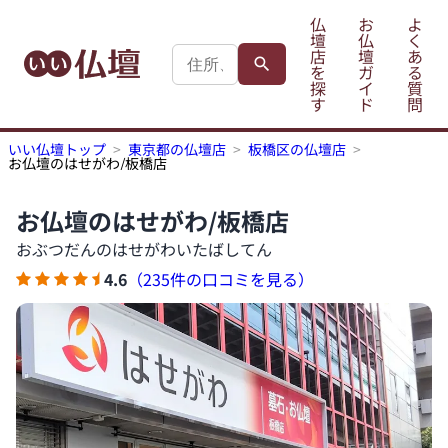
仏
お
よ
壇
仏
く
店
壇
あ
を
ガ
る
探
イ
質
す
ド
問
いい仏壇トップ
東京都の仏壇店
板橋区の仏壇店
お仏壇のはせがわ/板橋店
お仏壇のはせがわ/板橋店
おぶつだんのはせがわいたばしてん
4.6
（235件の口コミを見る）