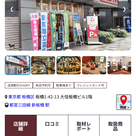
❮
❯
店頭割引5%OFF
来店予約可
駐車場あり
クレジットカード可
東京都
板橋区
板橋1-42-13 大佳板橋ビル1階
都営三田線
新板橋 駅
店舗詳
口コミ
取材レ
取扱商
細
ポート
品