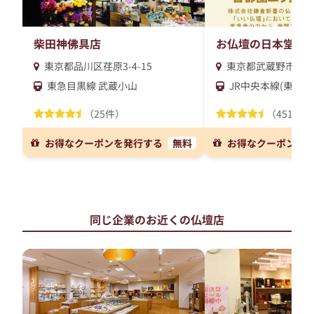
柴田神佛具店
お仏壇の日本堂/吉
東京都品川区荏原3-4-15
東京都武蔵野市吉祥寺
東急目黒線 武蔵小山
JR中央本線(東京～
（25件）
（451件）
お得なクーポンを発行する
無料
お得なクーポンを
同じ企業のお近くの仏壇店