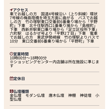
アクセス
車でお越しの方 国道4号線沿い（上り斜線）環状
7号線の梅島陸橋を埼玉方面に曲がる バスでお越
しの方 竹の塚駅東口交番前6番乗り場から「平野
町」下車 北千住駅西口1番乗り場から「島根町」
下車 西新井駅東口乗り場から「足立区役所下車」
六町駅 はるかぜ号より「平野2丁目」下車 電車
でお越しの方 東武伊勢崎線 竹の塚駅よりバスで
10分 東口交番前6番乗り場から「平野町」下車
営業時間
10時00分～18時00分
※ショッピングセンター内店舗は所在施設に準じま
す
定休日
仏壇種類
金仏壇 モダン仏壇 唐木仏壇 神棚 神徒壇 小
型仏壇