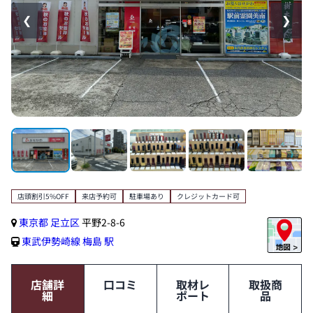
❮
❯
店頭割引5%OFF
来店予約可
駐車場あり
クレジットカード可
東京都
足立区
平野2-8-6
東武伊勢崎線
梅島 駅
店舗詳
口コミ
取材レ
取扱商
細
ポート
品