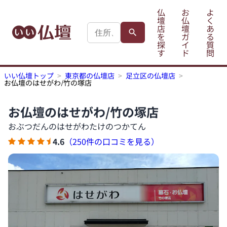
仏
お
よ
壇
仏
く
店
壇
あ
を
ガ
る
探
イ
質
す
ド
問
いい仏壇トップ
東京都の仏壇店
足立区の仏壇店
お仏壇のはせがわ/竹の塚店
お仏壇のはせがわ/竹の塚店
おぶつだんのはせがわたけのつかてん
4.6
（250件の口コミを見る）