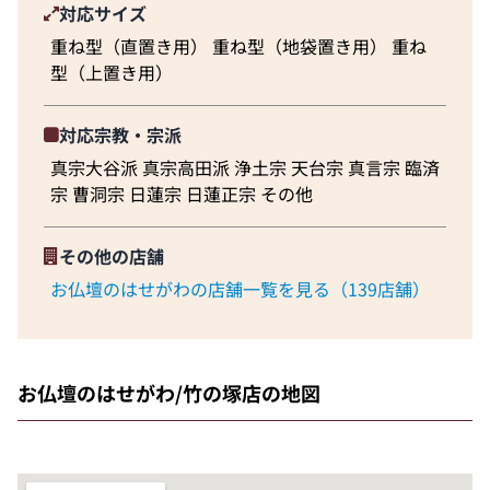
対応サイズ
重ね型（直置き用） 重ね型（地袋置き用） 重ね
型（上置き用）
対応宗教・宗派
真宗大谷派 真宗高田派 浄土宗 天台宗 真言宗 臨済
宗 曹洞宗 日蓮宗 日蓮正宗 その他
その他の店舗
お仏壇のはせがわの店舗一覧を見る（139店舗）
お仏壇のはせがわ/竹の塚店の地図