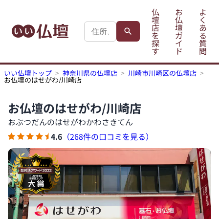
仏
お
よ
壇
仏
く
店
壇
あ
を
ガ
る
探
イ
質
す
ド
問
いい仏壇トップ
神奈川県の仏壇店
川崎市川崎区の仏壇店
お仏壇のはせがわ/川崎店
お仏壇のはせがわ/川崎店
おぶつだんのはせがわかわさきてん
4.6
（268件の口コミを見る）