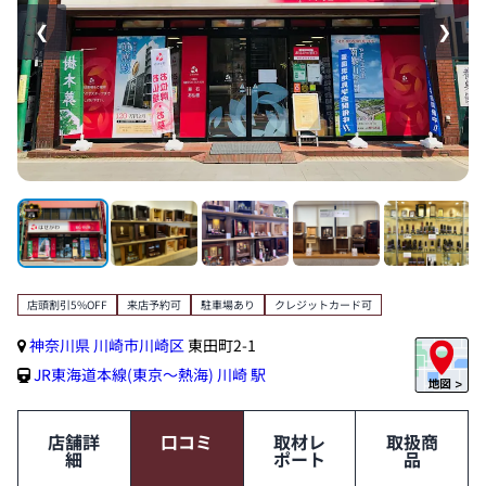
❮
❯
店頭割引5%OFF
来店予約可
駐車場あり
クレジットカード可
神奈川県
川崎市川崎区
東田町2-1
JR東海道本線(東京～熱海)
川崎 駅
店舗詳
口コミ
取材レ
取扱商
細
ポート
品