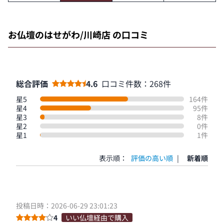
お仏壇のはせがわ/川崎店 の口コミ
総合評価
4.6
口コミ件数：268件
星5
164件
星4
95件
星3
8件
星2
0件
星1
1件
表示順：
評価の高い順
|
新着順
投稿日時：2026-06-29 23:01:23
4
いい仏壇経由で購入