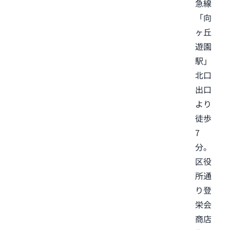
急線
「向
ヶ丘
遊園
駅」
北口
出口
より
徒歩
7
分。
区役
所通
り登
栄会
商店