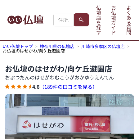
仏
お
よ
壇
仏
く
店
壇
あ
を
ガ
る
探
イ
質
す
ド
問
いい仏壇トップ
神奈川県の仏壇店
川崎市多摩区の仏壇店
お仏壇のはせがわ/向ケ丘遊園店
お仏壇のはせがわ/向ケ丘遊園店
おぶつだんのはせがわむこうがおかゆうえんてん
4.6
（189件の口コミを見る）