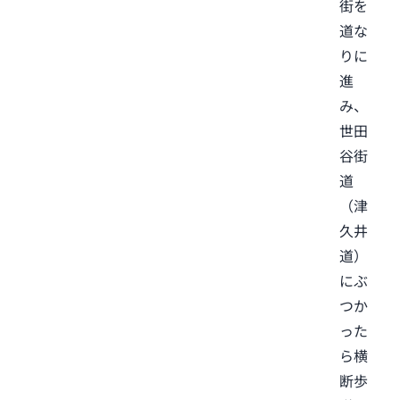
街を
道な
りに
進
み、
世田
谷街
道
（津
久井
道）
にぶ
つか
った
ら横
断歩