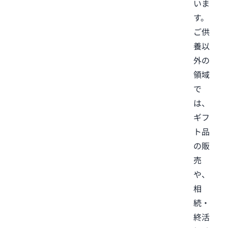
いま
す。
ご供
養以
外の
領域
で
は、
ギフ
ト品
の販
売
や、
相
続・
終活