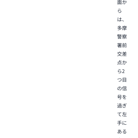
面か
ら
は、
多摩
警察
署前
交差
点か
ら2
つ目
の信
号を
過ぎ
て左
手に
ある