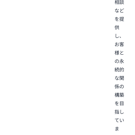
相談
など
を提
供
し、
お客
様と
の永
続的
な関
係の
構築
を目
指し
てい
ま