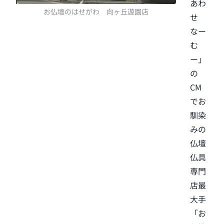
あわ
お仏壇のはせがわ 向ヶ丘遊園店
せ
なー
む
ー」
の
CM
でお
馴染
みの
仏壇
仏具
専門
店最
大手
「お