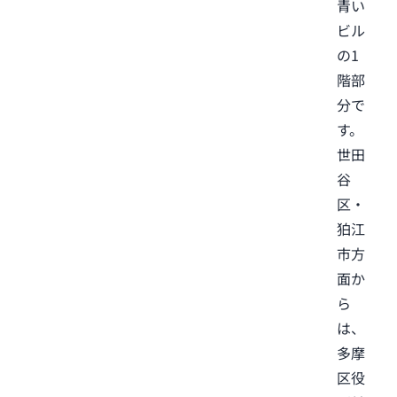
青い
ビル
の1
階部
分で
す。
世田
谷
区・
狛江
市方
面か
ら
は、
多摩
区役