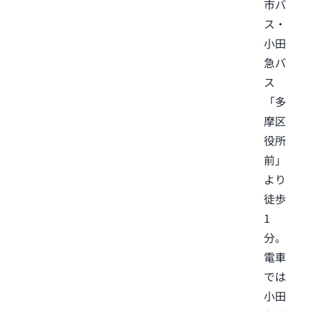
市バ
ス・
小田
急バ
ス
「多
摩区
役所
前」
より
徒歩
1
分。
電車
では
小田