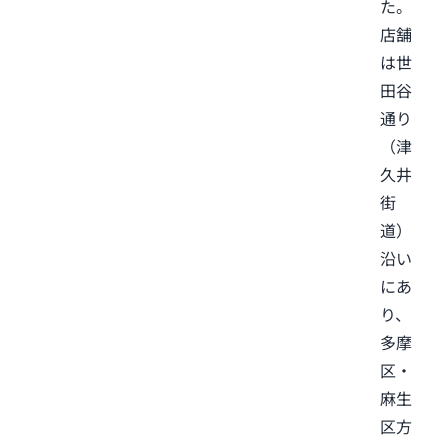
た。
店舗
は世
田谷
通り
（津
久井
街
道）
沿い
にあ
り、
多摩
区・
麻生
区方