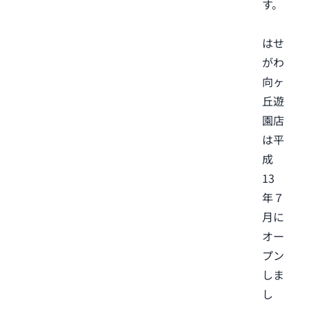
す。
はせ
がわ
向ヶ
丘遊
園店
は平
成
13
年７
月に
オー
プン
しま
し