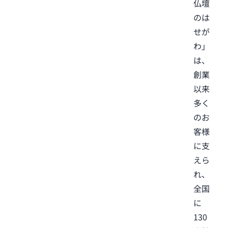
仏壇
のは
せが
わ」
は、
創業
以来
多く
のお
客様
に支
えら
れ、
全国
に
130