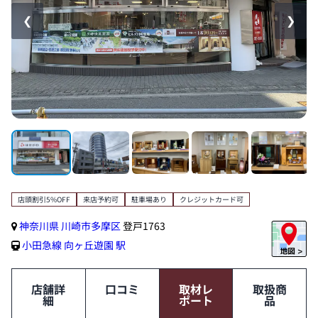
❮
❯
店頭割引5%OFF
来店予約可
駐車場あり
クレジットカード可
神奈川県
川崎市多摩区
登戸1763
小田急線
向ヶ丘遊園 駅
店舗詳
口コミ
取材レ
取扱商
細
ポート
品