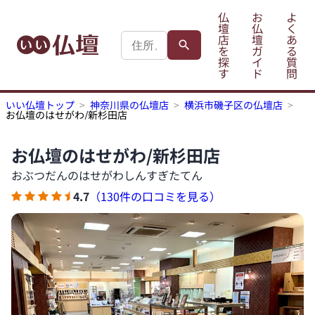
仏
お
よ
壇
仏
く
店
壇
あ
を
ガ
る
探
イ
質
す
ド
問
いい仏壇トップ
神奈川県の仏壇店
横浜市磯子区の仏壇店
お仏壇のはせがわ/新杉田店
お仏壇のはせがわ/新杉田店
おぶつだんのはせがわしんすぎたてん
4.7
（130件の口コミを見る）