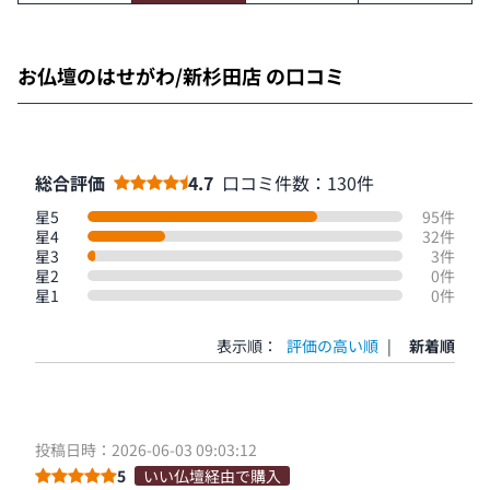
お仏壇のはせがわ/新杉田店 の口コミ
総合評価
4.7
口コミ件数：130件
星5
95件
星4
32件
星3
3件
星2
0件
星1
0件
表示順：
評価の高い順
|
新着順
投稿日時：2026-06-03 09:03:12
5
いい仏壇経由で購入