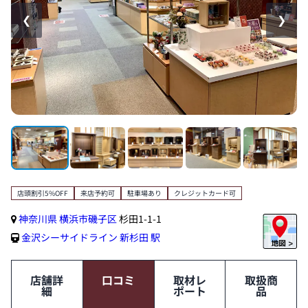
❮
❯
店頭割引5%OFF
来店予約可
駐車場あり
クレジットカード可
神奈川県
横浜市磯子区
杉田1-1-1
金沢シーサイドライン
新杉田 駅
店舗詳
口コミ
取材レ
取扱商
細
ポート
品