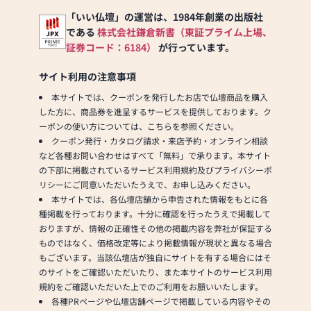
「いい仏壇」の運営は、1984年創業の出版社
である
株式会社鎌倉新書（東証プライム上場、
証券コード：6184）
が行っています。
サイト利用の注意事項
本サイトでは、クーポンを発行したお店で仏壇商品を購入
した方に、商品券を進呈するサービスを提供しております。ク
ーポンの使い方については、こちらを参照ください。
クーポン発行・カタログ請求・来店予約・オンライン相談
など各種お問い合わせはすべて「無料」で承ります。本サイト
の下部に掲載されているサービス利用規約及びプライバシーポ
リシーにご同意いただいたうえで、お申し込みください。
本サイトでは、各仏壇店舗から申告された情報をもとに各
種掲載を行っております。十分に確認を行ったうえで掲載して
おりますが、情報の正確性その他の掲載内容を弊社が保証する
ものではなく、価格改定等により掲載情報が現状と異なる場合
もございます。当該仏壇店が独自にサイトを有する場合にはそ
のサイトをご確認いただいたり、また本サイトのサービス利用
規約をご確認いただいた上でのご利用をお願いいたします。
各種PRページや仏壇店舗ページで掲載している内容やその