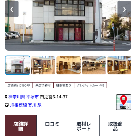
❮
❯
店頭割引5%OFF
来店予約可
駐車場あり
クレジットカード可
神奈川県
平塚市
四之宮6-14-37
JR相模線
寒川 駅
店舗詳
口コミ
取材レ
取扱商
細
ポート
品