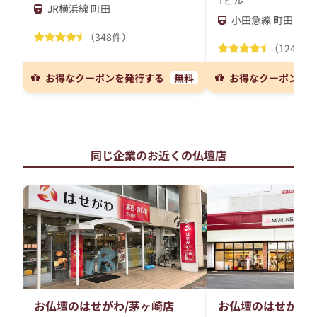
1ビル
JR横浜線 町田
小田急線 町田
（348件）
（124件）
お得なクーポンを発行する
無料
お得なクーポンを
同じ企業のお近くの仏壇店
お仏壇のはせがわ/茅ヶ崎店
お仏壇のはせがわ/