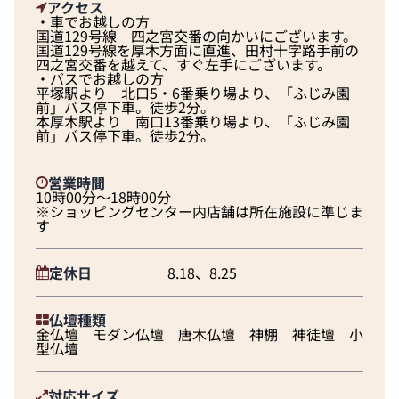
アクセス
・車でお越しの方
国道129号線 四之宮交番の向かいにございます。
国道129号線を厚木方面に直進、田村十字路手前の
四之宮交番を越えて、すぐ左手にございます。
・バスでお越しの方
平塚駅より 北口5・6番乗り場より、「ふじみ園
前」バス停下車。徒歩2分。
本厚木駅より 南口13番乗り場より、「ふじみ園
前」バス停下車。徒歩2分。
営業時間
10時00分～18時00分
※ショッピングセンター内店舗は所在施設に準じま
す
定休日
8.18、8.25
仏壇種類
金仏壇 モダン仏壇 唐木仏壇 神棚 神徒壇 小
型仏壇
対応サイズ