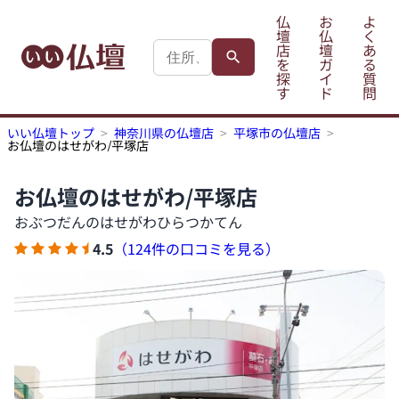
仏
お
よ
壇
仏
く
店
壇
あ
を
ガ
る
探
イ
質
す
ド
問
いい仏壇トップ
神奈川県の仏壇店
平塚市の仏壇店
お仏壇のはせがわ/平塚店
お仏壇のはせがわ/平塚店
おぶつだんのはせがわひらつかてん
4.5
（124件の口コミを見る）