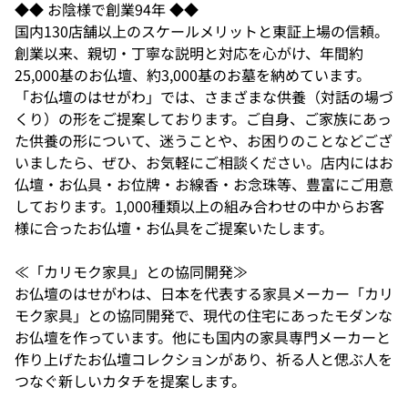
◆◆ お陰様で創業94年 ◆◆
国内130店舗以上のスケールメリットと東証上場の信頼。
創業以来、親切・丁寧な説明と対応を心がけ、年間約
25,000基のお仏壇、約3,000基のお墓を納めています。
「お仏壇のはせがわ」では、さまざまな供養（対話の場づ
くり）の形をご提案しております。ご自身、ご家族にあっ
た供養の形について、迷うことや、お困りのことなどござ
いましたら、ぜひ、お気軽にご相談ください。店内にはお
仏壇・お仏具・お位牌・お線香・お念珠等、豊富にご用意
しております。1,000種類以上の組み合わせの中からお客
様に合ったお仏壇・お仏具をご提案いたします。
≪「カリモク家具」との協同開発≫
お仏壇のはせがわは、日本を代表する家具メーカー「カリ
モク家具」との協同開発で、現代の住宅にあったモダンな
お仏壇を作っています。他にも国内の家具専門メーカーと
作り上げたお仏壇コレクションがあり、祈る人と偲ぶ人を
つなぐ新しいカタチを提案します。