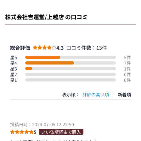
株式会社吉運堂/上越店 の口コミ
総合評価
4.3
口コミ件数：13件
星5
5件
星4
7件
星3
1件
星2
0件
星1
0件
表示順：
評価の高い順
|
新着順
投稿日時：2024-07-05 12:22:50
5
いい仏壇経由で購入