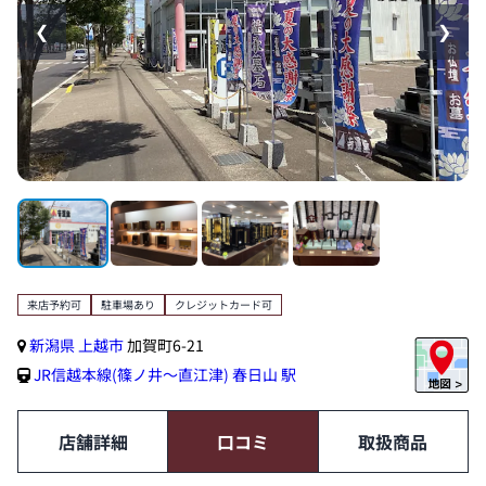
❮
❯
来店予約可
駐車場あり
クレジットカード可
新潟県
上越市
加賀町6-21
JR信越本線(篠ノ井～直江津)
春日山 駅
店舗詳細
口コミ
取扱商品