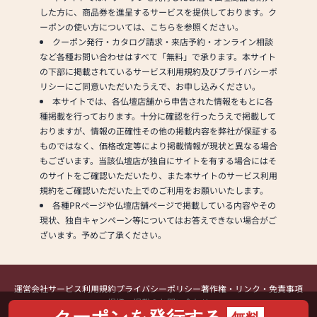
した方に、商品券を進呈するサービスを提供しております。ク
ーポンの使い方については、こちらを参照ください。
クーポン発行・カタログ請求・来店予約・オンライン相談
など各種お問い合わせはすべて「無料」で承ります。本サイト
の下部に掲載されているサービス利用規約及びプライバシーポ
リシーにご同意いただいたうえで、お申し込みください。
本サイトでは、各仏壇店舗から申告された情報をもとに各
種掲載を行っております。十分に確認を行ったうえで掲載して
おりますが、情報の正確性その他の掲載内容を弊社が保証する
ものではなく、価格改定等により掲載情報が現状と異なる場合
もございます。当該仏壇店が独自にサイトを有する場合にはそ
のサイトをご確認いただいたり、また本サイトのサービス利用
規約をご確認いただいた上でのご利用をお願いいたします。
各種PRページや仏壇店舗ページで掲載している内容やその
現状、独自キャンペーン等についてはお答えできない場合がご
ざいます。予めご了承ください。
運営会社
サービス利用規約
プライバシーポリシー
著作権・リンク・免責事項
提携・掲載のお問い合わせ