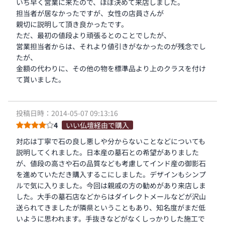
いち早く営業に来たので、ほぼ決めて来店しました。
担当者が居なかったですが、女性の店員さんが
親切に説明して頂き良かったです。
ただ、最初の値段より頑張るとのことでしたが、
営業担当者からは、それより値引きがなかったのが残念でし
たが、
金額の代わりに、その他の物を標準品より上のクラスを付け
て貰いました。
投稿日時：2014-05-07 09:13:16
4
いい仏壇経由で購入
対応は丁寧で石の良し悪しや分からないことなどについても
説明してくれました。日本産の墓石との希望がありました
が、値段の高さや石の品質なども考慮してインド産の御影石
を進めていただき購入するこにしました。デザインもシンプ
ルで気に入りました。今回は親戚の方の勧めがあり来店しま
した。大手の墓石店などからはダイレクトメールなどが沢山
送られてきましたが隣県ということもあり、知名度がまだ低
いように思われます。手抜きなどがなくしっかりした施工で