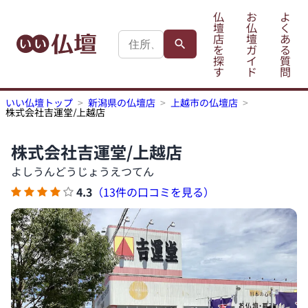
仏
お
よ
壇
仏
く
店
壇
あ
を
ガ
る
探
イ
質
す
ド
問
いい仏壇トップ
新潟県の仏壇店
上越市の仏壇店
株式会社吉運堂/上越店
株式会社吉運堂/上越店
よしうんどうじょうえつてん
4.3
（13件の口コミを見る）