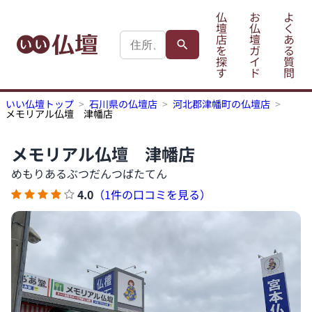
仏
お
よ
壇
仏
く
店
壇
あ
を
ガ
る
探
イ
質
す
ド
問
いい仏壇トップ
石川県の仏壇店
河北郡津幡町の仏壇店
メモリアル仏壇 津幡店
メモリアル仏壇 津幡店
めもりあるぶつだんつばたてん
4.0
（1件の口コミを見る）