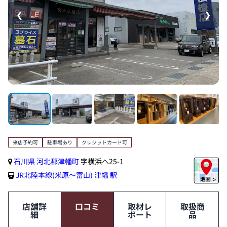
❮
❯
来店予約可
駐車場あり
クレジットカード可
石川県
河北郡津幡町
字横浜へ25-1
JR北陸本線(米原～富山)
津幡 駅
店舗詳
口コミ
取材レ
取扱商
細
ポート
品