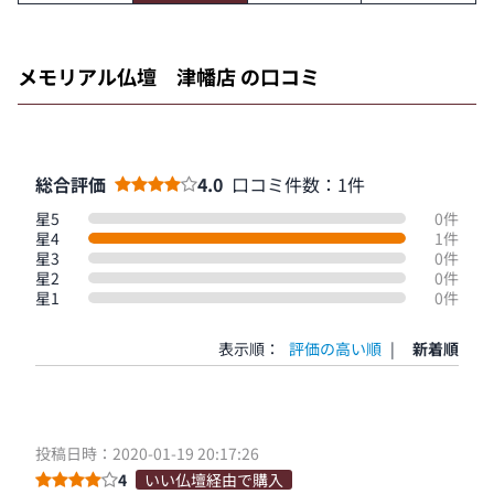
メモリアル仏壇 津幡店 の口コミ
総合評価
4.0
口コミ件数：1件
星5
0件
星4
1件
星3
0件
星2
0件
星1
0件
表示順：
評価の高い順
|
新着順
投稿日時：2020-01-19 20:17:26
4
いい仏壇経由で購入