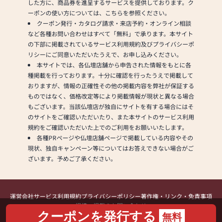
した方に、商品券を進呈するサービスを提供しております。ク
ーポンの使い方については、こちらを参照ください。
クーポン発行・カタログ請求・来店予約・オンライン相談
など各種お問い合わせはすべて「無料」で承ります。本サイト
の下部に掲載されているサービス利用規約及びプライバシーポ
リシーにご同意いただいたうえで、お申し込みください。
本サイトでは、各仏壇店舗から申告された情報をもとに各
種掲載を行っております。十分に確認を行ったうえで掲載して
おりますが、情報の正確性その他の掲載内容を弊社が保証する
ものではなく、価格改定等により掲載情報が現状と異なる場合
もございます。当該仏壇店が独自にサイトを有する場合にはそ
のサイトをご確認いただいたり、また本サイトのサービス利用
規約をご確認いただいた上でのご利用をお願いいたします。
各種PRページや仏壇店舗ページで掲載している内容やその
現状、独自キャンペーン等についてはお答えできない場合がご
ざいます。予めご了承ください。
運営会社
サービス利用規約
プライバシーポリシー
著作権・リンク・免責事項
提携・掲載のお問い合わせ
クーポンを発行する
無料
Copyright (C) Kamakura Shinsho, Ltd. All Rights Reserved.