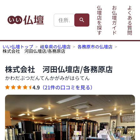
仏
お
よ
壇
仏
く
店
壇
あ
を
ガ
る
探
イ
質
す
ド
問
いい仏壇トップ
岐阜県の仏壇店
各務原市の仏壇店
株式会社 河田仏壇店/各務原店
株式会社 河田仏壇店/各務原店
かわだぶつだんてんかがみがはらてん
4.9
（21件の口コミを見る）