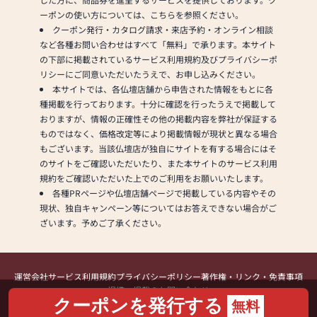
ーポンの使い方については、こちらを参照ください。
クーポン発行・カタログ請求・来店予約・オンライン相談
など各種お問い合わせはすべて「無料」で承ります。本サイト
の下部に掲載されているサービス利用規約及びプライバシーポ
リシーにご同意いただいたうえで、お申し込みください。
本サイトでは、各仏壇店舗から申告された情報をもとに各
種掲載を行っております。十分に確認を行ったうえで掲載して
おりますが、情報の正確性その他の掲載内容を弊社が保証する
ものではなく、価格改定等により掲載情報が現状と異なる場合
もございます。当該仏壇店が独自にサイトを有する場合にはそ
のサイトをご確認いただいたり、また本サイトのサービス利用
規約をご確認いただいた上でのご利用をお願いいたします。
各種PRページや仏壇店舗ページで掲載している内容やその
現状、独自キャンペーン等についてはお答えできない場合がご
ざいます。予めご了承ください。
運営会社
サービス利用規約
プライバシーポリシー
著作権・リンク・免責事項
提携・掲載のお問い合わせ
クーポンを発行する
無料
Copyright (C) Kamakura Shinsho, Ltd. All Rights Reserved.