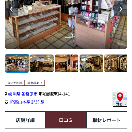
❮
❯
来店予約可
駐車場あり
岐阜県
各務原市
那加前野町4-141
JR高山本線
那加 駅
店舗詳細
口コミ
取材レポート