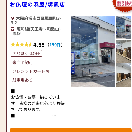
お仏壇の浜屋/堺鳳店
大阪府堺市西区鳳西町3-
3-2
阪和線(天王寺～和歌山)
鳳駅
4.65
（
）
150件
店頭割引%OFF
来店予約可
クレジットカード可
駐車場あり
■―――――――――――――――――――――――――――■
お仏壇・お墓 揃っていま
す！皆様のご来店心よりお待
ちしております。
■―――――――――――――――――――――――――――■
堺鳳店は、大阪南部では最大
の品揃えの店舗です。金仏壇