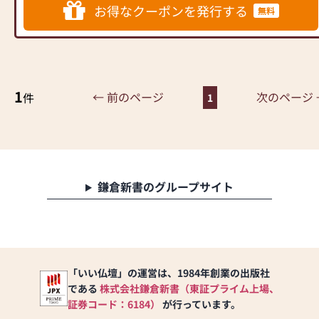
をはじめ、唐木仏壇、家具調
お得なクーポンを発行する
無料
仏壇、上置型仏壇と種類だけ
でなく、いろんなサイズの仏
壇を取り揃えています。
また、品揃えだけでなく、営
業スタッフも多いので仏壇の
1
出張修理から、仏壇の修復の
← 前のページ
次のページ 
件
1
見積り等、素早く対応出来ま
すので気軽にご連絡くださ
い。
専門知識を持った「仏事コー
ディネーター」「墓石ディレ
クター」の資格を持つ優秀な
鎌倉新書のグループサイト
スタッフも多数おりますの
で、仏事法要の段取りから墓
地案内、図面作成、納骨式ま
で、お墓の文字彫、移設等仏
事に関わる仕事、仏壇・墓
「いい仏壇」の運営は、1984年創業の出版社
石 一貫しておりますので、
である
株式会社鎌倉新書（東証プライム上場、
お気軽にご連絡頂きますよう
宜しくお願い致します。
証券コード：6184）
が行っています。