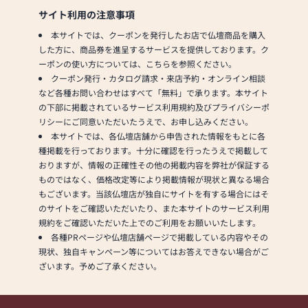
当店ではコロナ対策として下
サイト利用の注意事項
記の項目を実施しておりま
本サイトでは、クーポンを発行したお店で仏壇商品を購入
す。
した方に、商品券を進呈するサービスを提供しております。ク
①消毒液を設置
ーポンの使い方については、こちらを参照ください。
②従業員は手洗い・うが
クーポン発行・カタログ請求・来店予約・オンライン相談
い・マスクを着用
など各種お問い合わせはすべて「無料」で承ります。本サイト
③お客様から一定の距離
の下部に掲載されているサービス利用規約及びプライバシーポ
④1窓やドアを開けるなどし
リシーにご同意いただいたうえで、お申し込みください。
ての換気
本サイトでは、各仏壇店舗から申告された情報をもとに各
⑤短縮営業等によって営業
種掲載を行っております。十分に確認を行ったうえで掲載して
時間を調整
おりますが、情報の正確性その他の掲載内容を弊社が保証する
以上の項目を心掛け営業して
ものではなく、価格改定等により掲載情報が現状と異なる場合
おります。ご理解のほど宜し
もございます。当該仏壇店が独自にサイトを有する場合にはそ
くお願い致します。
のサイトをご確認いただいたり、また本サイトのサービス利用
規約をご確認いただいた上でのご利用をお願いいたします。
各種PRページや仏壇店舗ページで掲載している内容やその
現状、独自キャンペーン等についてはお答えできない場合がご
ざいます。予めご了承ください。