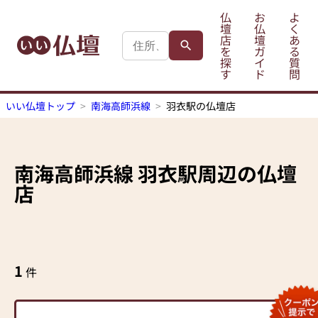
仏
お
よ
壇
仏
く
店
壇
あ
を
ガ
る
探
イ
質
す
ド
問
いい仏壇トップ
南海高師浜線
羽衣駅の仏壇店
南海高師浜線
羽衣駅
周辺の仏壇
店
1
件