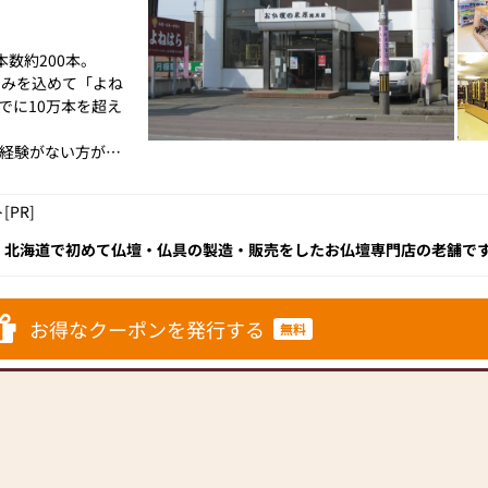
数約200本。
しみを込めて「よね
でに10万本を超え
経験がない方がほ
ネットによる画一
PR]
く、初めてのこと
しゃいます。
！北海道で初めて仏壇・仏具の製造・販売をしたお仏壇専門店の老舗です
ばれてきました。実績に裏打ちされた品質・価格・展示数・アフターサ
まが安心してご相
ラス。多くの方に親しみを込めて「よねはらさん」と呼ばれている人気
しています。
問していただきたいおススメの仏壇店です！
お得なクーポンを発行する
無料
仏壇、神棚、神徒
8：00（11月〜3