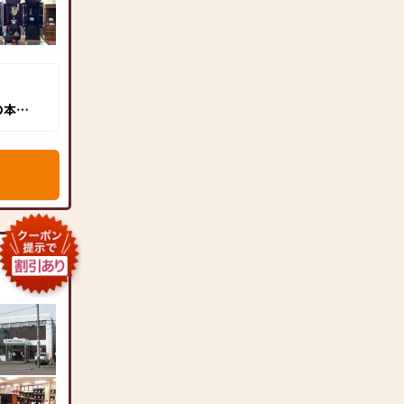
の本店
に精通し
仏壇店