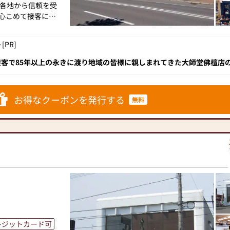
さい。ご案内いた
各地から信頼を受
心こめて接客に心
PR]
客で85年以上の永きに渡り地域の皆様に親しまれてきた大師堂佛檀店
加盟し、正しい品質表示と原産国表示がされているのはもちろん、仏事
ートしてくれます。"いい仏壇"が自信をもってオススメする人気のお
うがい・マスクの
お得なクーポンを発行する
無料
行っております。ま
の店内消毒も行って
。
レジットカード可