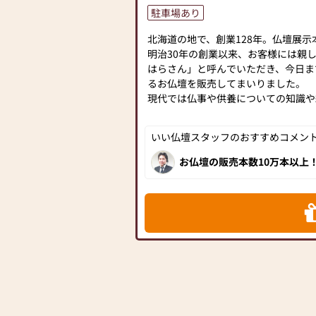
駐車場あり
北海道の地で、創業128年。仏壇展示本
明治30年の創業以来、お客様には親
はらさん」と呼んでいただき、今日ま
るお仏壇を販売してまいりました。
現代では仏事や供養についての知識や
とんどです。
地域の伝統や風習は様々で、インター
いい仏壇スタッフのおすすめコメント[
的な情報ではしっくりこないことも多
に途方にくれてしまう方も多くいらっ
お仏壇の販売本数10万本以上
年の永きに渡り地域の方に選
「よねはら」では、そんなとき、皆さ
ト、全てが全国でもトップク
談・ご来店していただけるお店を目指
海道にお住いの方には是非訪
【取扱い】金仏壇、唐木仏壇、家具調
檀、仏壇の修理・洗濯対応可
【営業時間】（4月〜10月）10：00～1
月）10：00～17：00
【定休日】木曜日、年末年始