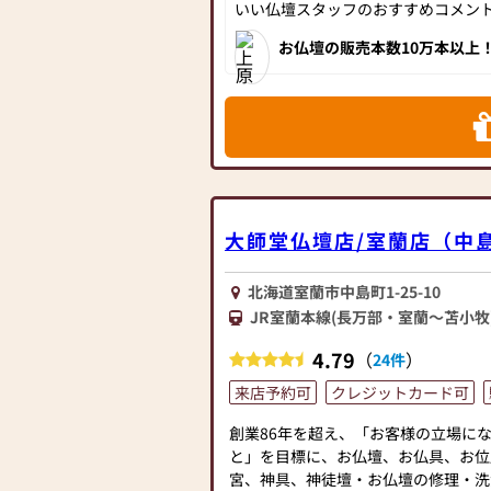
いい仏壇スタッフのおすすめコメント[
北海道の地で、創業128年。仏壇展示
的な品揃え。
お仏壇の販売本数10万本以上
年の永きに渡り地域の方に選
明治30年の創業以来、お客様には親
ト、全てが全国でもトップク
はらさん」と呼んでいただき、今日ま
海道にお住いの方には是非訪
るお仏壇を販売してまいりました。
現代では仏事や供養についての知識や
とんどです。
地域の伝統や風習は様々で、インター
的な情報ではしっくりこないことも多
に途方にくれてしまう方も多くいらっ
大師堂仏壇店/室蘭店（中
「よねはら」では、そんなとき、皆さ
談・ご来店していただけるお店を目指
北海道室蘭市中島町1-25-10
【取扱い】金仏壇、唐木仏壇、モダン
JR室蘭本線(長万部・室蘭～苫小牧
檀、仏壇の修理・洗濯対応可
4.79
（
）
24件
【営業時間】（4月〜10月）10：00～1
月）10：00～17：00
来店予約可
クレジットカード可
【定休日】木曜日、年末年始
【駐車場】３台
創業86年を超え、「お客様の立場に
※店の裏側が駐車場となります。一方
と」を目標に、お仏壇、お仏具、お位
くなっておりますので、わからない場
宮、神具、神徒壇・お仏壇の修理・洗