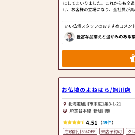
停めていただき店員までお声がけくだ
にしてまいりました。これからも全道
します。
け、お客様の立場になり、全社員が真
がけて参ります。
いい仏壇スタッフのおすすめコメント[
【営業時間】9:30～18:30
【定休日】年中無休
豊富な品揃えと温かみのある接
です。仏壇公正取引協議会に
たスタッフがお仏壇選びをサポ
■新型コロナ対策実施店■
です。
大師堂仏壇店では、従業員の手洗い・
着用を義務化し、2時間ごとに換気を
た、消毒液を設置し、1日に2回以上
いるので、ご安心してご来店ください
お仏壇のよねはら/旭川店
北海道旭川市末広1条3-1-21
JR宗谷本線
新旭川駅
4.51
（
）
49件
店頭割引5%OFF
来店予約可
ク