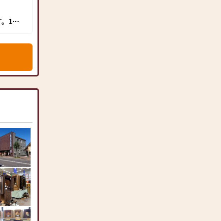
。120
ポー
ぐ。北