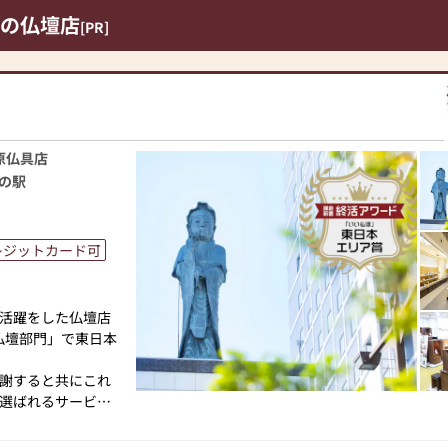
の仏壇店
[PR]
原仏具店
の駅
レジットカード可
活躍をした仏壇店
仏壇部門」で東日本
謝すると共にこれ
選ばれるサービス