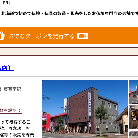
PR]
本数約250本と圧倒
！北海道で初めて仏壇・仏具の製造・販売をしたお仏壇専門店の老舗です
ばれてきました。実績に裏打ちされた品質・価格・展示数・アフターサ
しみを込めて「よね
ラス。東豊線「豊水すすきの」駅、南北線「すすきの」駅より歩いてす
でに10万本を超え
問していただきたいおススメの仏壇店です！
お得なクーポンを発行する
無料
経験がない方がほ
ネットによる画一
く、初めてのこと
しゃいます。
島店）
まが安心してご相
しています。
仏壇、神棚、神徒
)
東室蘭駅
8：00（11月〜3
駐車場あり
なって接客するこ
通行でわかりずら
牌、お念珠、お
合は、36号線側に
濯等の販売を専門