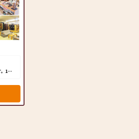
。120
ポー
店、北