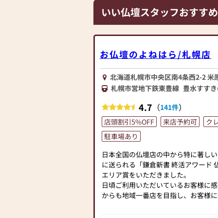
いい仏壇スタッフおすすめ
お仏壇のよねはら/札幌店
北海道札幌市中央区南4条西2-2 米
札幌市営地下鉄東豊線
豊水すすき
4.7
（
）
141件
店頭割引5%OFF
来店予約可
ク
駐車場あり
日本全国の仏壇店の中から特に著しい
に送られる「鎌倉新書 終活アワード 
エリア賞をいただきました。
日頃ご利用いただいているお客様に感
からも地域一番店を目指し、お客様に
を提供出来るよう努めてまいります！