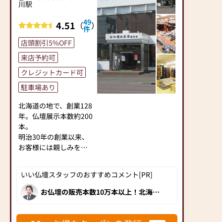
大師堂仏壇店では、従
お気軽にご相談くださ
川駅
末年始
業員の手洗い・うが
い。
【駐車場】３台
い・マスクの着用を義
49
4.51
（
）
※店の裏側が駐車場と
件
務化し、2時間ごとに換
■地域の皆様のために
なります。一方通行で
気を行っております。
店頭割引5%OFF
石狩市のお客様はもち
わかりずらくなってお
また、消毒液を設置
ろんのこと、札幌市の
来店予約可
りますので、わからな
し、1日に2回以上の店
手稲区、北区、東区か
い場合は、36号線側に
クレジットカード可
内消毒も行っているの
らも多くのお客様がい
停めていただき店員ま
で、ご安心してご来店
らっしゃいます。
駐車場あり
でお声がけください。
ください。
お仏壇の事だけではな
ご案内いたします。
北海道の地で、創業128
く、お墓や納骨のこ
年。仏壇展示本数約200
と、そして相続や遺言
本。
のことなどご供養と手
明治30年の創業以来、
続きをトータルでサポ
お客様には親しみを込
ートいたします。
めて「よねはらさん」
と呼んでいただき、今
いい仏壇スタッフのおすすめコメント[PR]
日までに10万本を超え
まずはお下見だけでも
るお仏壇を販売してま
結構です。クーポンを
お仏壇の販売本数10万本以上！北海道
で初めて仏壇・仏具の製造・販売をした
いりました。
発行されてご来店くだ
お仏壇専門店の老舗です。120年の永き
現代では仏事や供養に
さいませ。
に渡り地域の方に選ばれてきました。実
績に裏打ちされた品質・価格・展示数・
ついての知識や経験が