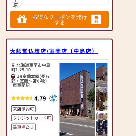
こんなステキなお仏壇
で初めて仏壇・仏具の製造・販売をした
と共にこれからも地域
お仏壇専門店の老舗です。120年の永き
があるんですね」と仰
一番店を目指し、お客
に渡り地域の方に選ばれてきました。実
ってくださいます。
績に裏打ちされた品質・価格・展示数・
様に選ばれるサービス
お得なクーポンを発行
無
アフターサポート、全てが全国でもトッ
BGMが流れる店内で、
を提供出来るよう努め
する
料
プクラス。東豊線「豊水すすきの」駅、
ゆっくりとご覧くださ
南北線「すすきの」駅より歩いてすぐ。
てまいります！
北海道にお住いの方には是非訪問してい
い。
ただきたいおススメの仏壇店です！
北海道の地で、創業128
■終活の窓口として
年。仏壇展示本数約250
大師堂仏壇店/室蘭店（中島店）
弊社は、平成7年の創業
本と圧倒的な品揃え。
以来１０００名を超え
明治30年の創業以来、
るお客様に対してお墓
北海道室蘭市中島
お客様には親しみを込
町1-25-10
づくりのお手伝いをさ
めて「よねはらさん」
JR室蘭本線(長万
せていただきました。
と呼んでいただき、今
部・室蘭～苫小牧)
この度、新しい店舗を
日までに10万本を超え
東室蘭駅
オープンさせていただ
るお仏壇を販売してま
くにあたり、目指した
24
4.79
いりました。
（
）
件
のは「終活の窓口」。
現代では仏事や供養に
お仏壇だけではなく、
来店予約可
ついての知識や経験が
お墓や永代供養墓の展
ない方がほとんどで
クレジットカード可
示や、相続遺言につい
す。
駐車場あり
てもご相談していただ
地域の伝統や風習は
ける終活全般の窓口と
様々で、インターネッ