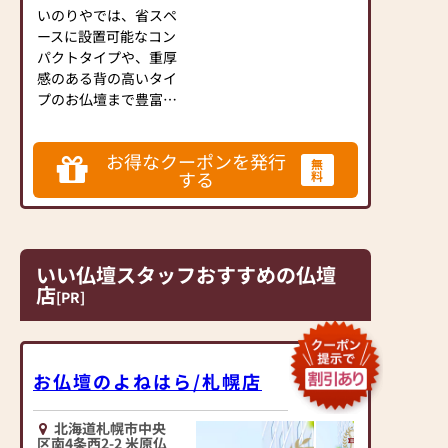
いのりやでは、省スペ
ースに設置可能なコン
パクトタイプや、重厚
感のある背の高いタイ
プのお仏壇まで豊富に
取り揃えております。
お得なクーポンを発行
仏壇・仏具・お位牌ま
無
する
料
で現代の生活空間に合
うモダンデザインか
ら、和室にも合う和モ
ダンデザインまで、お
一人おひとりのご希望
いい仏壇スタッフおすすめの仏壇
と想いを丁寧にお伺い
店
[PR]
しコーディネイトして
ご提案させていただき
ます。豊富なデザイ
ン・お色の中からお気
お仏壇のよねはら/札幌店
に入りをお選びくださ
い。
北海道札幌市中央
区南4条西2-2 米原仏