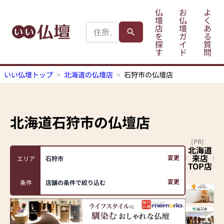
仏
お
よ
壇
仏
く
店
壇
あ
を
ガ
る
探
イ
質
す
ド
問
いい仏壇トップ
北海道の仏壇店
石狩市の仏壇店
北海道石狩市
の仏壇店
[PR]
北海道
来店
変更
エリア
石狩市
TOP店
変更
条件
店舗の条件で絞り込む