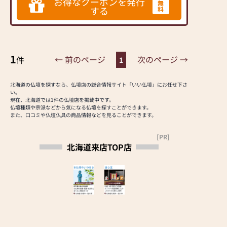
お得なクーポンを発行
スタッフ一同、心より
無
アフターサポート、全てが全国でもトッ
ない方がほとんどで
する
料
お待ちしております。
プクラス。多くの方に親しみを込めて
「よねはらさん」と呼ばれている人気
す。
店、北海道にお住いの方には是非訪問し
地域の伝統や風習は
ていただきたいおススメの仏壇店です！
様々で、インターネッ
トによる画一的な情報
1
← 前のページ
次のページ →
件
1
ではしっくりこないこ
とも多く、初めてのこ
とに途方にくれてしま
北海道の仏壇を探すなら、仏壇店の総合情報サイト「いい仏壇」にお任せ下さ
い。
う方も多くいらっしゃ
現在、北海道では1件の仏壇店を掲載中です。
います。
仏壇種類や宗派などから気になる仏壇を探すことができます。
「よねはら」では、そ
また、口コミや仏壇仏具の商品情報などを見ることができます。
んなとき、皆さまが安
心してご相談・ご来店
[PR]
北海道来店TOP店
していただけるお店を
目指しています。
【取扱い】金仏壇、唐
木仏壇、家具調仏壇、
神棚、神徒檀、仏壇の
修理・洗濯対応可
【営業時間】（4月〜10