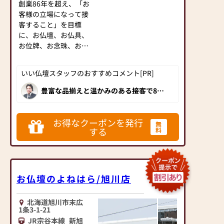
創業86年を超え、「お
して開設させていただ
トによる画一的な情報
客様の立場になって接
きました。
ではしっくりこないこ
客すること」を目標
とも多く、初めてのこ
に、お仏壇、お仏具、
■安心のアフターサー
とに途方にくれてしま
お位牌、お念珠、お
ビス
う方も多くいらっしゃ
宮、神具、神徒壇・お
最適なお仏壇のご提案
います。
仏壇の修理・洗濯等の
はもちろん、お客様の
「よねはら」では、そ
いい仏壇スタッフのおすすめコメント[PR]
販売を専門にしてまい
状況・環境に合わせて
んなとき、皆さまが安
りました。これからも
豊富な品揃えと温かみのある接客で85
ベストなご提案を行え
心してご相談・ご来店
年以上の永きに渡り地域の皆様に親しま
全道各地から信頼を受
るよう努めておりま
していただけるお店を
れてきた大師堂佛檀店の本店です。仏壇
け、お客様の立場にな
公正取引協議会に加盟し、正しい品質表
す。
目指しています。
示と原産国表示がされているのはもちろ
り、全社員が真心こめ
お得なクーポンを発行
ご購入後も末永くご利
無
ん、仏事に精通したスタッフがお仏壇選
て接客に心がけて参り
する
料
びをサポートしてくれます。"いい仏
用いただくためにアフ
【取扱い】金仏壇、唐
壇"が自信をもってオススメする人気の
ます。
ターフォローも行って
木仏壇、モダン仏壇、
お仏壇店です。
おります。
神棚、神徒檀、仏壇の
【営業時間】9:30～
・お仏壇無料配送（購
修理・洗濯対応可
18:30
入金額にかかわらず無
お仏壇のよねはら/旭川店
【営業時間】（4月〜10
【定休日】年中無休
料配送致します）
月）10：00～18：
・買替に伴う古い仏壇
00（11月〜3月）10：
北海道旭川市末広
■新型コロナ対策実施
の引取り（サイズによ
00～17：00
1条3-1-21
店■
り価格が変わります）
【定休日】木曜日、年
JR宗谷本線
新旭