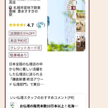
お線香や蝋燭も日常使
具店
いのものから贈り物ま
札幌市営地下鉄東
豊線
豊水すすきの
で、仏壇周りの消耗品
駅
などもございます。
白を基調とした明るい
141
4.7
（
）
件
店内で、ゆっくりとご
らんください。
店頭割引5%OFF
来店予約可
■私たちの想い
人々の暮らしやライフ
クレジットカード可
スタイルが変わって
駐車場あり
も、人が人を想う気持
ちは変わらない。だか
日本全国の仏壇店の中
ら、現代の暮らしに合
から特に著しい活躍を
わせたご供養のカタチ
した仏壇店に送られる
をご提案したい。
「鎌倉新書 終活アワー
今のライフスタイルに
ド 仏壇部門」で東日本
合わせた、コンパクト
エリア賞をいただきま
でモダンなタイプを中
した。
いい仏壇スタッフのおすすめコメント[PR]
心に展示しています。
日頃ご利用いただいて
多くのお客様が「今は
いるお客様に感謝する
お仏壇の販売本数10万本以上！北海道