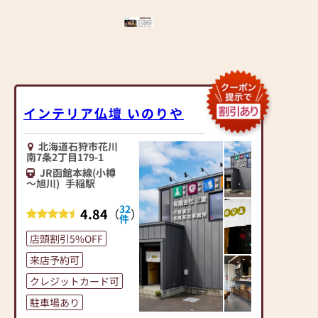
インテリア仏壇 いのりや
北海道石狩市花川
南7条2丁目179-1
JR函館本線(小樽
～旭川)
手稲駅
32
4.84
（
）
件
店頭割引5%OFF
来店予約可
クレジットカード可
駐車場あり