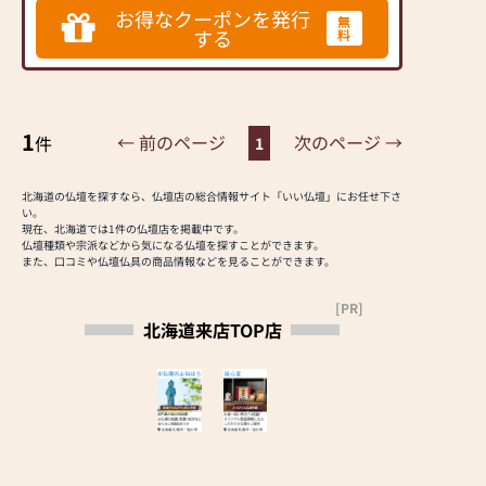
績に裏打ちされた品質・価格・展示数・
ついての知識や経験が
お得なクーポンを発行
無
アフターサポート、全てが全国でもトッ
ない方がほとんどで
する
料
プクラス。多くの方に親しみを込めて
「よねはらさん」と呼ばれている人気
す。
店、北海道にお住いの方には是非訪問し
地域の伝統や風習は
ていただきたいおススメの仏壇店です！
様々で、インターネッ
トによる画一的な情報
1
← 前のページ
次のページ →
件
1
ではしっくりこないこ
とも多く、初めてのこ
とに途方にくれてしま
北海道の仏壇を探すなら、仏壇店の総合情報サイト「いい仏壇」にお任せ下さ
い。
う方も多くいらっしゃ
現在、北海道では1件の仏壇店を掲載中です。
います。
仏壇種類や宗派などから気になる仏壇を探すことができます。
「よねはら」では、そ
また、口コミや仏壇仏具の商品情報などを見ることができます。
んなとき、皆さまが安
心してご相談・ご来店
[PR]
北海道来店TOP店
していただけるお店を
目指しています。
【取扱い】金仏壇、唐
木仏壇、家具調仏壇、
神棚、神徒檀、仏壇の
修理・洗濯対応可