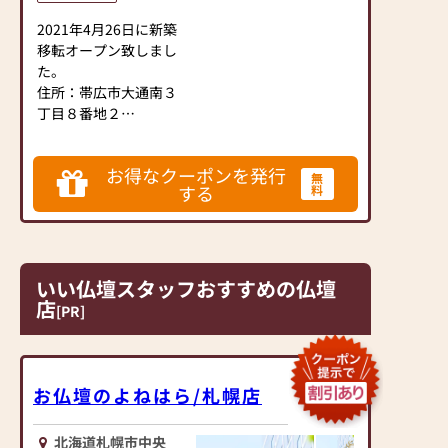
2021年4月26日に新築
移転オープン致しまし
た。
住所：帯広市大通南３
丁目８番地２
たち佛具店は、「しっ
お得なクーポンを発行
かりとお客様のご要望
無
する
料
をお聞きし、最適な仏
具を提供すること」を
モットーに、北海道帯
広市に店舗を構える仏
壇・仏具の専門店で
いい仏壇スタッフおすすめの仏壇
す。
店
[PR]
お求めやすいクラシッ
クな仏壇から現代的な
テイストを織り交ぜた
お仏壇のよねはら/札幌店
モダン仏壇、伝統的工
芸品のような格調高い
北海道札幌市中央