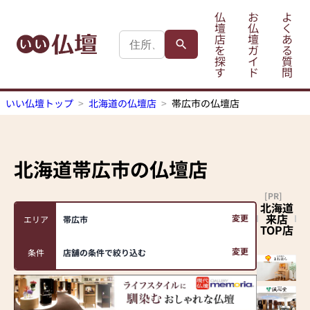
仏
お
よ
壇
仏
く
店
壇
あ
を
ガ
る
探
イ
質
す
ド
問
いい仏壇トップ
北海道の仏壇店
帯広市の仏壇店
北海道帯広市
の仏壇店
[PR]
北海道
来店
変更
エリア
帯広市
TOP店
変更
条件
店舗の条件で絞り込む