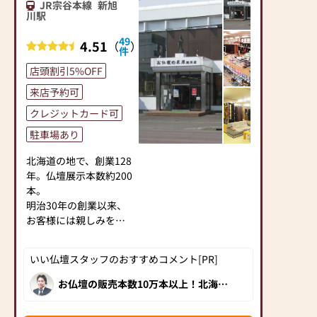
店舗前にて４台駐車可
【定休日】木曜日、年
JR宗谷本線
新旭
大師堂仏壇店では、従
能です。
川駅
末年始
業員の手洗い・うが
【定休日】
【駐車場】３台
い・マスクの着用を義
49
4.51
（
）
年中無休
※店の裏側が駐車場と
件
務化し、2時間ごとに換
なります。一方通行で
気を行っております。
店頭割引5%OFF
わかりずらくなってお
また、消毒液を設置
来店予約可
りますので、わからな
し、1日に2回以上の店
い場合は、36号線側に
クレジットカード可
内消毒も行っているの
停めていただき店員ま
で、ご安心してご来店
駐車場あり
でお声がけください。
ください。
ご案内いたします。
北海道の地で、創業128
年。仏壇展示本数約200
本。
明治30年の創業以来、
お客様には親しみを込
めて「よねはらさん」
と呼んでいただき、今
いい仏壇スタッフのおすすめコメント[PR]
日までに10万本を超え
るお仏壇を販売してま
お仏壇の販売本数10万本以上！北海道
で初めて仏壇・仏具の製造・販売をした
いりました。
お仏壇専門店の老舗です。120年の永き
現代では仏事や供養に
に渡り地域の方に選ばれてきました。実