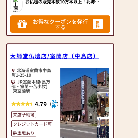
お仏壇の販売本数10万本以上！北海道
から現代的な商品をご
で初めて仏壇・仏具の製造・販売をした
と共にこれからも地域
お仏壇専門店の老舗です。120年の永き
用意。
一番店を目指し、お客
に渡り地域の方に選ばれてきました。実
贈答用から普段使いま
績に裏打ちされた品質・価格・展示数・
様に選ばれるサービス
お得なクーポンを発行
無
アフターサポート、全てが全国でもトッ
で、お客様のお好みに
を提供出来るよう努め
する
料
プクラス。東豊線「豊水すすきの」駅、
応じて商品を選ぶ事が
南北線「すすきの」駅より歩いてすぐ。
てまいります！
北海道にお住いの方には是非訪問してい
できます。
ただきたいおススメの仏壇店です！
北海道の地で、創業128
「佛具店ならではの入
年。仏壇展示本数約250
大師堂仏壇店/室蘭店（中島店）
りにくさを払拭した
本と圧倒的な品揃え。
い！」
明治30年の創業以来、
気軽にゆっくり商品を
北海道室蘭市中島
お客様には親しみを込
町1-25-10
選んで頂けるよう商品
めて「よねはらさん」
JR室蘭本線(長万
を選択。清潔で見やす
と呼んでいただき、今
部・室蘭～苫小牧)
い店舗設計を心がけて
日までに10万本を超え
東室蘭駅
います。
るお仏壇を販売してま
24
4.79
いりました。
（
）
件
「仏具はわからない事
現代では仏事や供養に
が多い世界」。たち佛
来店予約可
ついての知識や経験が
具店では、仏具の1～10
ない方がほとんどで
クレジットカード可
までいつでもご説明致
す。
駐車場あり
します。もちろん、ご
地域の伝統や風習は