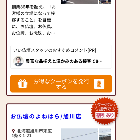
購入後もご相談を承り
様々で、インターネッ
創業86年を超え、「お
ます。「いつもお客様
トによる画一的な情報
客様の立場になって接
のよき相談相手になる
ではしっくりこないこ
客すること」を目標
事」。そんな想いをも
とも多く、初めてのこ
に、お仏壇、お仏具、
とにお客様に最適な仏
とに途方にくれてしま
お位牌、お念珠、お
具をご提案致します。
う方も多くいらっしゃ
宮、神具、神徒壇・お
います。
仏壇の修理・洗濯等の
商品知識が豊富なスタ
「よねはら」では、そ
いい仏壇スタッフのおすすめコメント[PR]
販売を専門にしてまい
ッフに、ぜひご相談く
んなとき、皆さまが安
りました。これからも
豊富な品揃えと温かみのある接客で85
ださい。
心してご相談・ご来店
年以上の永きに渡り地域の皆様に親しま
全道各地から信頼を受
していただけるお店を
れてきた大師堂佛檀店の本店です。仏壇
け、お客様の立場にな
公正取引協議会に加盟し、正しい品質表
根室本線「帯広駅」北
目指しています。
示と原産国表示がされているのはもちろ
り、全社員が真心こめ
お得なクーポンを発行
口より徒歩にて約15分
無
ん、仏事に精通したスタッフがお仏壇選
て接客に心がけて参り
する
料
びをサポートしてくれます。"いい仏
と最寄り駅より徒歩圏
【取扱い】金仏壇、唐
壇"が自信をもってオススメする人気の
ます。
内と便利な場所にあり
木仏壇、モダン仏壇、
お仏壇店です。
ます。
神棚、神徒檀、仏壇の
【営業時間】9:30～
皆様のご来店を心より
修理・洗濯対応可
18:30
お待ちしております。
お仏壇のよねはら/旭川店
【営業時間】（4月〜10
【定休日】年中無休
月）10：00～18：
00（11月〜3月）10：
北海道旭川市末広
■新型コロナ対策実施
【駐車場】
00～17：00
1条3-1-21
店■