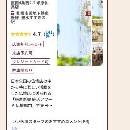
仏壇まで、幅広くご用
区南4条西2-2 米原仏
意しています。
具店
「実は仏壇の種類は想
札幌市営地下鉄東
豊線
豊水すすきの
像以上に豊富。お客様
駅
には納得してお買い上
げ頂きたい」。
141
4.7
（
）
件
そんな想いから、店内
に揃えた仏壇とそれ以
店頭割引5%OFF
外の仏壇に関しては、
来店予約可
商品カタログを使って
説明しています。
クレジットカード可
駐車場あり
念珠の品数は十勝管内
でも最大級の品揃え。
日本全国の仏壇店の中
念珠の修理はもちろ
から特に著しい活躍を
ん、お好みの玉を組み
した仏壇店に送られる
合わせて自分だけのオ
「鎌倉新書 終活アワー
リジナル念珠もつくる
ド 仏壇部門」で東日本
事が可能です。
エリア賞をいただきま
した。
いい仏壇スタッフのおすすめコメント[PR]
また、線香、ローソク
日頃ご利用いただいて
もスタンダードな商品
いるお客様に感謝する