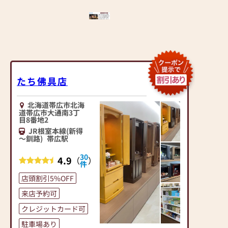
たち佛具店
北海道帯広市北海
道帯広市大通南3丁
目8番地2
JR根室本線(新得
～釧路)
帯広駅
30
4.9
（
）
件
店頭割引5%OFF
来店予約可
クレジットカード可
駐車場あり