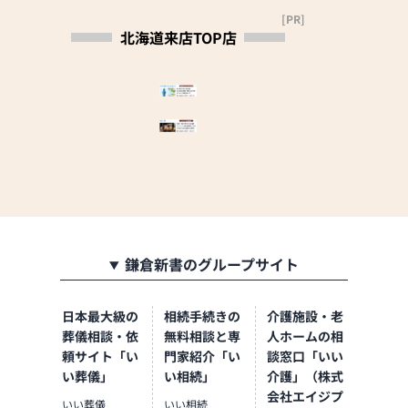
【営業時間】（4月〜10
[PR]
月）10：00～18：
北海道来店TOP店
00（11月〜3月）10：
00～17：00
【定休日】木曜日、年
末年始
鎌倉新書のグループサイト
日本最大級の
相続手続きの
介護施設・老
葬儀相談・依
無料相談と専
人ホームの相
頼サイト「い
門家紹介「い
談窓口「いい
い葬儀」
い相続」
介護」（株式
会社エイジプ
いい葬儀
いい相続