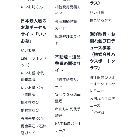
ラス）
いいお坊さん
相続費用見積ガ
いい介護
イド
日本最大級の
住まいるケア
遺産相続弁護士
お墓ポータル
ガイド
サイト「いい
海洋散骨・お
離婚弁護士ガイ
お墓」
別れ会プロデ
ド
ュース事業
いいお墓
（株式会社ハ
不動産・遺品
Life.（ライフド
ウスボートク
整理の関連サ
ット）
ラブ）
イト
いいお墓-永代
海洋散骨のブル
供養墓版
相続不動産サポ
ーオーシャンセ
ート
いいお墓-ペッ
レモニー
ト霊園版
安心できる遺品
お別れ会プロデ
整理
樹木葬なび
ュース
わたしの死後手
納骨堂なび
「Story」
続き
寺院墓地.com
KS不動産パート
優良墓石・石材
ナーズ
店ガイド