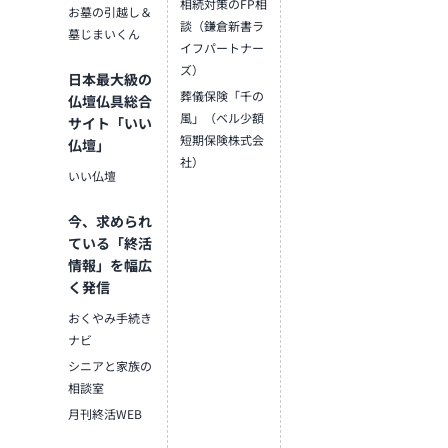
相続対策のFP相
お墓の引越し＆
談（鎌倉新書ラ
墓じまいくん
イフパートナー
ズ）
日本最大級の
葬儀保険「千の
仏壇仏具総合
風」（ベル少額
サイト「いい
短期保険株式会
仏壇」
社）
いい仏壇
今、求められ
ている「終活
情報」を幅広
く発信
おくやみ手続き
ナビ
シニアと家族の
相談室
月刊終活WEB