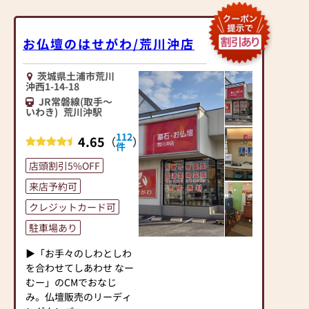
お仏壇のはせがわ/荒川沖店
茨城県土浦市荒川
沖西1-14-18
JR常磐線(取手～
いわき)
荒川沖駅
112
4.65
（
）
件
店頭割引5%OFF
来店予約可
クレジットカード可
駐車場あり
▶「お手々のしわとしわ
を合わせてしあわせ なー
むー」のCMでおなじ
み。仏壇販売のリーディ