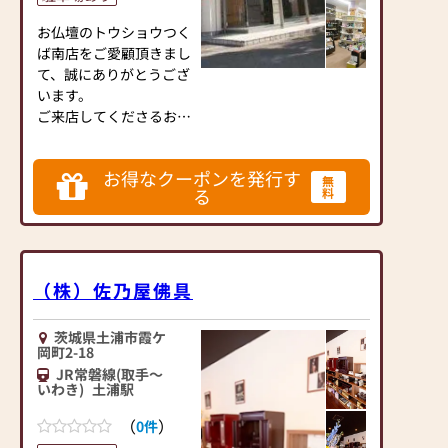
や、お困りのことなどご
お仏壇のトウショウつく
ざいましたら、ぜひ、お
ば南店をご愛顧頂きまし
気軽にご相談ください。
て、誠にありがとうござ
店内にはお仏壇・お仏
います。
具・お位牌・お線香・お
ご来店してくださるお客
念珠等、豊富にご用意し
様・支えてくださる方々
ております。1,000種類
への感謝の気持ちを忘れ
以上の組み合わせの中か
お得なクーポンを発行す
ず、お客様にご満足いた
無
らお客様に合ったお仏
る
料
だけるご案内を心がけた
壇・お仏具をご提案いた
いと思っております。
します。
皆様のご来店をスタッフ
一同心よりお待ちいたし
≪「カリモク家具」との
ております。
（株）佐乃屋佛具
協同開発≫
お仏壇のはせがわは、日
【駐車場】7台
本を代表する家具メーカ
茨城県土浦市霞ケ
岡町2-18
ー「カリモク家具」との
JR常磐線(取手～
協同開発で、現代の住宅
いわき)
土浦駅
にあったモダンなお仏壇
を作っています。他にも
（
）
0件
国内の家具専門メーカー