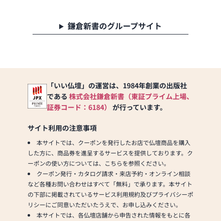
おります。位牌や線香、
ろうそくや花立てなど、
鎌倉新書のグループサイト
お仏壇のセットや個別の
アイテムも豊富に揃えて
おります。お好みやご自
宅のお仏壇に合わせて、
お求めいただけます。
当店の魅力は、品質と価
「いい仏壇」の運営は、1984年創業の出版社
格のバランスです。品質
である
株式会社鎌倉新書（東証プライム上場、
に妥協せず、お求めやす
証券コード：6184）
が行っています。
い価格を実現していま
す。お客様に長くご利用
サイト利用の注意事項
いただけるような耐久性
のある商品を取り扱って
本サイトでは、クーポンを発行したお店で仏壇商品を購入
おりますので、安心して
した方に、商品券を進呈するサービスを提供しております。ク
お買い物をお楽しみいた
ーポンの使い方については、こちらを参照ください。
だけます。
クーポン発行・カタログ請求・来店予約・オンライン相談
また、スタッフ一同、お
など各種お問い合わせはすべて「無料」で承ります。本サイト
客様のご要望に丁寧にお
の下部に掲載されているサービス利用規約及びプライバシーポ
応えいたします。お仏壇
リシーにご同意いただいたうえで、お申し込みください。
や仏具に関するご質問や
本サイトでは、各仏壇店舗から申告された情報をもとに各