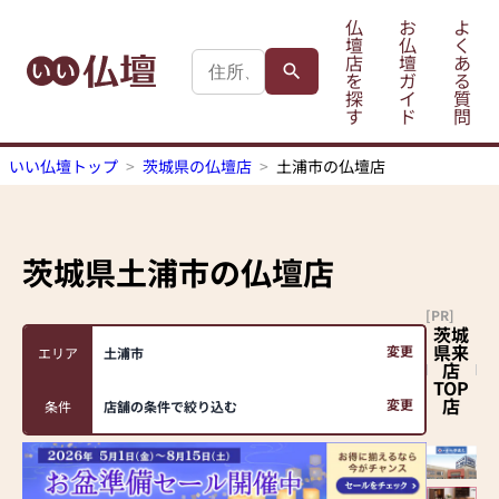
仏
お
よ
壇
仏
く
店
壇
あ
を
ガ
る
探
イ
質
す
ド
問
いい仏壇トップ
茨城県の仏壇店
土浦市の仏壇店
茨城県土浦市
の仏壇店
[PR]
茨城
県来
変更
エリア
土浦市
店
TOP
店
変更
条件
店舗の条件で絞り込む