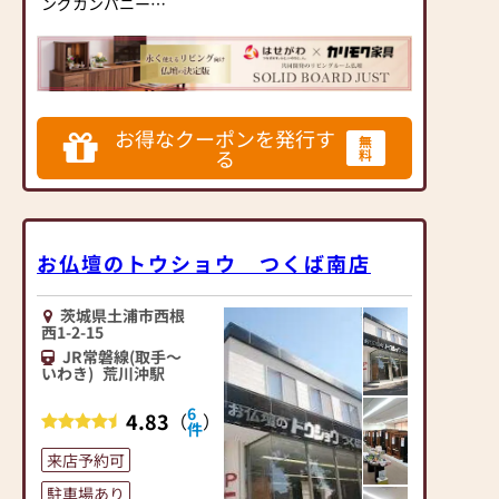
ングカンパニー
▶「カリモク家具」など
国内家具専門メーカー
と、モダンなインテリア
にマッチするお仏壇を展
開
お得なクーポンを発行す
無
る
料
◆◆ お陰様で創業94年
◆◆
国内130店舗以上のスケ
ールメリットと東証上場
お仏壇のトウショウ つくば南店
の信頼。創業以来、親
切・丁寧な説明と対応を
心がけ、年間約25,000基
茨城県土浦市西根
のお仏壇、約3,000基の
西1-2-15
お墓を納めています。
JR常磐線(取手～
いわき)
荒川沖駅
「お仏壇のはせがわ」で
は、さまざまな供養（対
6
4.83
（
）
話の場づくり）の形をご
件
提案しております。ご自
来店予約可
身、ご家族にあった供養
駐車場あり
の形について、迷うこと