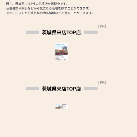
≪お仏壇のはせがわより
皆さまのお越しを心より
現在、茨城県では3件の仏壇店を掲載中です。
お客様へ≫
仏壇種類や宗派などから気になる仏壇を探すことができます。
お待ち申し上げておりま
また、口コミや仏壇仏具の商品情報などを見ることができます。
「仏壇や仏具をお探しで
す。
したら、ぜひお仏壇のは
[PR]
せがわにお越しくださ
茨城県来店TOP店
い。当店は幅広い品揃え
とリーズナブルな価格で
お客様をお迎えしていま
す。
仏壇には様々な種類がご
ざいます。伝統的な木製
の仏壇やモダンなデザイ
ンの仏壇、またコンパク
[PR]
トなサイズの仏壇など、
茨城県来店TOP店
お客様のご要望に合わせ
て選ぶことができます。
仏壇の素材や彫刻、仏像
の種類も豊富にご用意し
ておりますので、心から
ご供養いただける仏壇を
見つけていただけます。
さらに、仏具も充実して