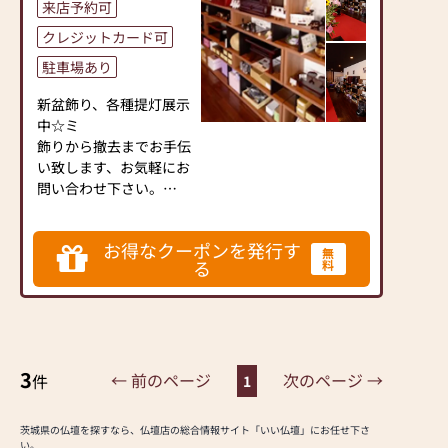
来店予約可
と作り上げたお仏壇コレ
クションがあり、祈る人
クレジットカード可
と偲ぶ人をつなぐ新しい
駐車場あり
カタチを提案します。
新盆飾り、各種提灯展示
≪はせがわ店舗サービス
中☆ミ
のご案内≫
飾りから撤去までお手伝
●仏壇・仏具・お墓・相
い致します、お気軽にお
続・遺品整理のご相談
問い合わせ下さい。
●ご来店予約(ページ内
の「来店予約ボタン」か
-------------------------------
らお申込ください)
お得なクーポンを発行す
-------------------------------
無
●お電話(ご相談や商品
る
料
-------------
のご注文を承ります。お
仏壇はもちろん、仏具も
電話時に「いい仏壇を見
多数取り揃えておりま
た」とお伝えください)
す。
●訪問(はせがわの専門
仏事でお困りのことは、
スタッフがご相談や商品
3
何なりとご相談くださ
← 前のページ
次のページ →
件
1
ご購入のお手続きを致し
い。
ます)
親切丁寧にご案内させて
茨城県の仏壇を探すなら、仏壇店の総合情報サイト「いい仏壇」にお任せ下さ
いただきます。
い。