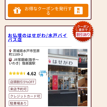
らい自分自身と向き合う
お得なクーポンを発行す
場所です。 大切な方々
無
る
料
への想いを託す場所だか
らこそ、お客様には納得
できるものを選んで頂き
たいのです。
私たちは、地域の仏壇店
お仏壇のはせがわ/水戸バイ
パス店
として多様な商品を取り
揃え、お一人おひとりの
気持ちを汲んだご提案、
茨城県水戸市笠原
変化する生活様式にあわ
町1189-2
せた最適なご提案ができ
JR常磐線(取手～
いわき)
偕楽園駅
ればと考えております。
お仏壇がご家族をつなぐ
108
4.62
（
）
存在となりますように、
件
心を込めてお手伝いをさ
店頭割引5%OFF
せて頂きます。
来店予約可
新型コロナウイルス感染
クレジットカード可
拡大防止対策
駐車場あり
１、店内に消毒液を設置