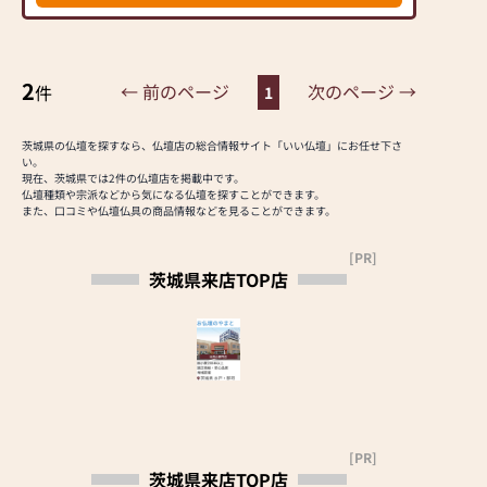
ー「カリモク家具」との
でいます。２階は関東仏
協同開発で、現代の住宅
壇や神徒壇などが中心
にあったモダンなお仏壇
で、お求めやすい海外製
を作っています。他にも
仏壇から徳島産の高級品
2
← 前のページ
次のページ →
件
1
国内の家具専門メーカー
まで常時約160本の仏壇
と作り上げたお仏壇コレ
を展示しており、仏壇の
クションがあり、祈る人
茨城県の仏壇を探すなら、仏壇店の総合情報サイト「いい仏壇」にお任せ下さ
在庫は３００基以上でお
い。
と偲ぶ人をつなぐ新しい
客様の要望に合ったお仏
現在、茨城県では2件の仏壇店を掲載中です。
カタチを提案します。
仏壇種類や宗派などから気になる仏壇を探すことができます。
壇を実際に見て触って選
また、口コミや仏壇仏具の商品情報などを見ることができます。
ぶことが出来ます。
≪はせがわ店舗サービス
また、お客様のイメージ
[PR]
のご案内≫
にを教えていただければ
茨城県来店TOP店
●仏壇・仏具・お墓・相
精一杯探して必ずお客様
続・遺品整理のご相談
お気に入りの一点を見つ
●ご来店予約(ページ内
かると思います。
の「来店予約ボタン」か
らお申込ください)
■仏壇仏具の専門店■
●お電話(ご相談や商品
まつやでは、当社会長が
のご注文を承ります。お
元仏壇職人と言う事もあ
電話時に「いい仏壇を見
り、近隣の寺院様、神社
[PR]
た」とお伝えください)
様にごひいきにして頂い
茨城県来店TOP店