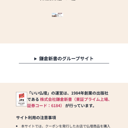
●訪問(はせがわの専門
ており専門的な仏像修復
スタッフがご相談や商品
本堂の修復など依頼もい
ご購入のお手続きを致し
ただいております。
ます)
各寺院様の決まり事や正
式な作法など専属の仏事
≪お仏壇のはせがわより
コーディネータが分かり
お客様へ≫
やすく対応いたします。
「仏壇や仏具をお探しで
仏事ごとで分からないこ
したら、ぜひお仏壇のは
とがありましたらお気軽
せがわにお越しくださ
にお問い合わせくださ
鎌倉新書のグループサイト
い。当店は幅広い品揃え
い。
とリーズナブルな価格で
スタッフ一同心よりお待
お客様をお迎えしていま
ち申し上げます。 （本
す。
店長 稲川）
仏壇には様々な種類がご
ざいます。伝統的な木製
当店ではコロナ対策とし
「いい仏壇」の運営は、1984年創業の出版社
の仏壇やモダンなデザイ
て下記の項目を実施して
である
株式会社鎌倉新書（東証プライム上場、
ンの仏壇、またコンパク
おります。
証券コード：6184）
が行っています。
トなサイズの仏壇など、
①消毒液を設置している
お客様のご要望に合わせ
②従業員に手洗い・うが
サイト利用の注意事項
て選ぶことができます。
い・マスク着用を義務化
仏壇の素材や彫刻、仏像
本サイトでは、クーポンを発行したお店で仏壇商品を購入
している