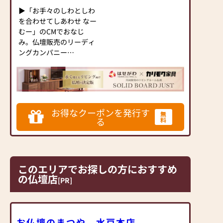
しております。
▶「お手々のしわとしわ
２、従業員は手洗い・う
を合わせてしあわせ なー
がい・マスクの着用を義
むー」のCMでおなじ
務化しております。
み。仏壇販売のリーディ
３、お客様から一定距離
ングカンパニー
をあけるように努めてお
▶「カリモク家具」など
ります。
国内家具専門メーカー
４、定期的に換気をして
と、モダンなインテリア
おります。
にマッチするお仏壇を展
５、定期的に店内消毒を
開
しております。
お得なクーポンを発行す
無
６、営業時間の短縮をし
る
料
◆◆ お陰様で創業94年
ております。
◆◆
ご迷惑をお掛けいたしま
国内130店舗以上のスケ
すが、ご協力よろしくお
ールメリットと東証上場
願いいたします。
このエリアでお探しの方におすすめ
の信頼。創業以来、親
の仏壇店
切・丁寧な説明と対応を
[PR]
心がけ、年間約25,000基
のお仏壇、約3,000基の
お墓を納めています。
「お仏壇のはせがわ」で
お仏壇のまつや 水戸本店