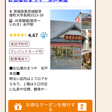
は、さまざまな供養（対
話の場づくり）の形をご
茨城県東茨城郡茨
提案しております。ご自
城町大字長岡3523-39
身、ご家族にあった供養
JR常磐線(取手～
いわき)
水戸駅
の形について、迷うこと
や、お困りのことなどご
12
4.67
（
）
ざいましたら、ぜひ、お
件
気軽にご相談ください。
来店予約可
店内にはお仏壇・お仏
具・お位牌・お線香・お
クレジットカード可
念珠等、豊富にご用意し
駐車場あり
ております。1,000種類
以上の組み合わせの中か
■お仏壇のまつや 水戸
らお客様に合ったお仏
本店■
壇・お仏具をご提案いた
明るい店内は２フロアか
します。
らなり、１階は入口付近
に仏具や位牌、数珠や線
≪「カリモク家具」との
香といった小物、奥には
協同開発≫
家具調仏壇や上置き仏
お仏壇のはせがわは、日
お得なクーポンを発行す
壇、伝統型唐木仏壇や金
無
る
料
本を代表する家具メーカ
仏壇などがズラリと並ん