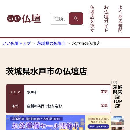
仏
お
よ
壇
仏
く
店
壇
あ
を
ガ
る
探
イ
質
す
ド
問
いい仏壇トップ
茨城県の仏壇店
水戸市の仏壇店
茨城県水戸市
の仏壇店
[PR]
茨城
県来
変更
エリア
水戸市
店
TOP
店
変更
条件
店舗の条件で絞り込む