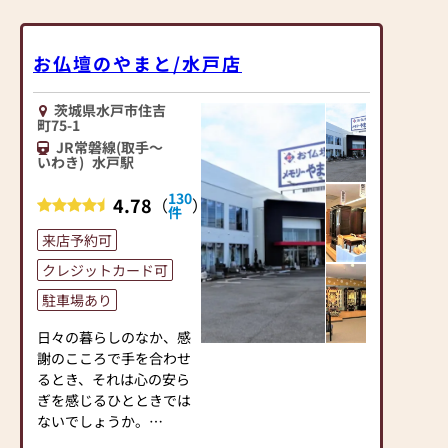
お仏壇のやまと/水戸店
茨城県水戸市住吉
町75-1
JR常磐線(取手～
いわき)
水戸駅
130
4.78
（
）
件
来店予約可
クレジットカード可
駐車場あり
日々の暮らしのなか、感
謝のこころで手を合わせ
るとき、それは心の安ら
ぎを感じるひとときでは
ないでしょうか。
お仏壇は、ご先祖様と語