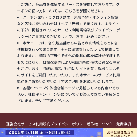
の種類も豊富にご用意し
した方に、商品券を進呈するサービスを提供しております。ク
③お客様から一定の距離
ておりますので、心から
ーポンの使い方については、こちらを参照ください。
をあけるよう努めている
ご供養いただける仏壇を
クーポン発行・カタログ請求・来店予約・オンライン相談
④2～3時間ごとに窓やド
見つけていただけます。
など各種お問い合わせはすべて「無料」で承ります。本サイト
アを開けるなどして換気
さらに、仏具も充実して
の下部に掲載されているサービス利用規約及びプライバシーポ
を行っている
おります。位牌や線香、
リシーにご同意いただいたうえで、お申し込みください。
⑤1日1回以上、店内消毒
ろうそくや花立てなど、
本サイトでは、各仏壇店舗から申告された情報をもとに各
を行っている
お仏壇のセットや個別の
種掲載を行っております。十分に確認を行ったうえで掲載して
⑥短縮営業等によって営
アイテムも豊富に揃えて
おりますが、情報の正確性その他の掲載内容を弊社が保証する
業時間を調整している
おります。お好みやご自
ものではなく、価格改定等により掲載情報が現状と異なる場合
以上の項目を心掛け営業
宅のお仏壇に合わせて、
もございます。当該仏壇店が独自にサイトを有する場合にはそ
しております。ご理解の
お求めいただけます。
のサイトをご確認いただいたり、また本サイトのサービス利用
ほど宜しくお願い致しま
当店の魅力は、品質と価
規約をご確認いただいた上でのご利用をお願いいたします。
す。
格のバランスです。品質
各種PRページや仏壇店舗ページで掲載している内容やその
に妥協せず、お求めやす
現状、独自キャンペーン等についてはお答えできない場合がご
い価格を実現していま
ざいます。予めご了承ください。
す。お客様に長くご利用
いただけるような耐久性
のある商品を取り扱って
運営会社
サービス利用規約
プライバシーポリシー
著作権・リンク・免責事項
おりますので、安心して
提携・掲載のお問い合わせ
お買い物をお楽しみいた