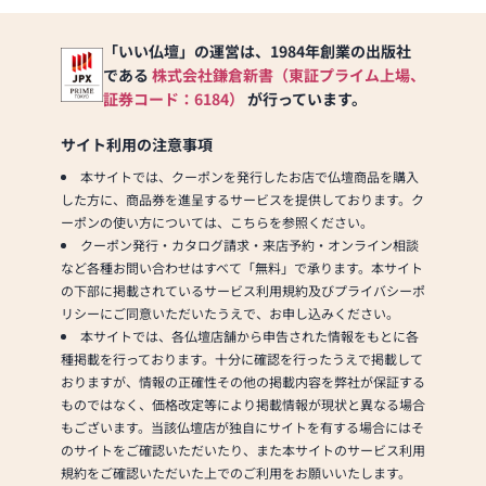
と作り上げたお仏壇コレ
クションがあり、祈る人
「いい仏壇」の運営は、1984年創業の出版社
と偲ぶ人をつなぐ新しい
である
株式会社鎌倉新書（東証プライム上場、
カタチを提案します。
証券コード：6184）
が行っています。
≪はせがわ店舗サービス
サイト利用の注意事項
のご案内≫
●仏壇・仏具・お墓・相
本サイトでは、クーポンを発行したお店で仏壇商品を購入
続・遺品整理のご相談
した方に、商品券を進呈するサービスを提供しております。ク
●ご来店予約(ページ内
ーポンの使い方については、こちらを参照ください。
の「来店予約ボタン」か
クーポン発行・カタログ請求・来店予約・オンライン相談
らお申込ください)
など各種お問い合わせはすべて「無料」で承ります。本サイト
●お電話(ご相談や商品
の下部に掲載されているサービス利用規約及びプライバシーポ
のご注文を承ります。お
リシーにご同意いただいたうえで、お申し込みください。
電話時に「いい仏壇を見
本サイトでは、各仏壇店舗から申告された情報をもとに各
た」とお伝えください)
種掲載を行っております。十分に確認を行ったうえで掲載して
●訪問(はせがわの専門
おりますが、情報の正確性その他の掲載内容を弊社が保証する
スタッフがご相談や商品
ものではなく、価格改定等により掲載情報が現状と異なる場合
ご購入のお手続きを致し
もございます。当該仏壇店が独自にサイトを有する場合にはそ
ます)
のサイトをご確認いただいたり、また本サイトのサービス利用
規約をご確認いただいた上でのご利用をお願いいたします。