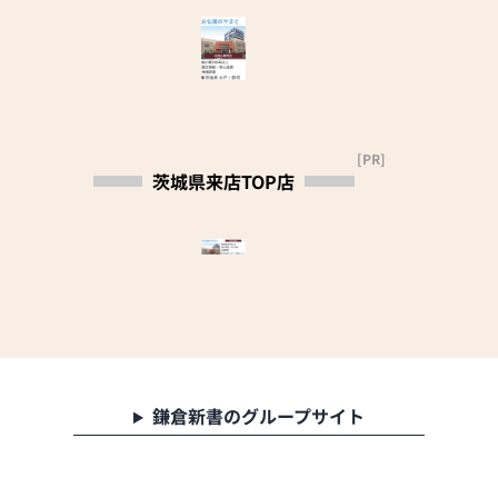
や、お困りのことなどご
ざいましたら、ぜひ、お
気軽にご相談ください。
店内にはお仏壇・お仏
具・お位牌・お線香・お
念珠等、豊富にご用意し
ております。1,000種類
[PR]
茨城県来店TOP店
以上の組み合わせの中か
らお客様に合ったお仏
壇・お仏具をご提案いた
します。
≪「カリモク家具」との
協同開発≫
お仏壇のはせがわは、日
本を代表する家具メーカ
ー「カリモク家具」との
鎌倉新書のグループサイト
協同開発で、現代の住宅
にあったモダンなお仏壇
を作っています。他にも
国内の家具専門メーカー