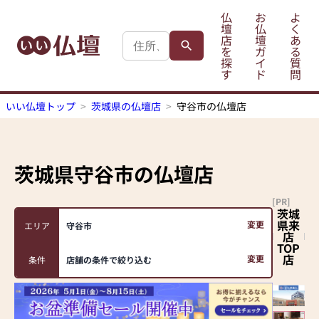
仏
お
よ
壇
仏
く
店
壇
あ
を
ガ
る
探
イ
質
す
ド
問
いい仏壇トップ
茨城県の仏壇店
守谷市の仏壇店
茨城県守谷市
の仏壇店
[PR]
茨城
県来
変更
エリア
守谷市
店
TOP
店
変更
条件
店舗の条件で絞り込む