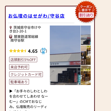
お仏壇のはせがわ/守谷店
茨城県守谷市けや
き台2-20-1
関東鉄道常総線
南守谷駅
93
4.65
（
）
件
店頭割引5%OFF
来店予約可
クレジットカード可
駐車場あり
▶「お手々のしわとしわ
を合わせてしあわせ なー
むー」のCMでおなじ
み。仏壇販売のリーディ