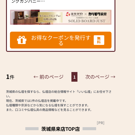
ングカンパニー
▶「カリモク家具」など
国内家具専門メーカー
と、モダンなインテリア
にマッチするお仏壇を展
開
お得なクーポンを発行す
無
る
料
◆◆ お陰様で創業94年
◆◆
国内130店舗以上のスケ
ールメリットと東証上場
の信頼。創業以来、親
1
← 前のページ
次のページ →
件
1
切・丁寧な説明と対応を
心がけ、年間約25,000基
のお仏壇、約3,000基の
茨城県の仏壇を探すなら、仏壇店の総合情報サイト「いい仏壇」にお任せ下さ
お墓を納めています。
い。
現在、茨城県では1件の仏壇店を掲載中です。
「お仏壇のはせがわ」で
仏壇種類や宗派などから気になる仏壇を探すことができます。
は、さまざまな供養（対
また、口コミや仏壇仏具の商品情報などを見ることができます。
話の場づくり）の形をご
提案しております。ご自
[PR]
身、ご家族にあった供養
茨城県来店TOP店
の形について、迷うこと