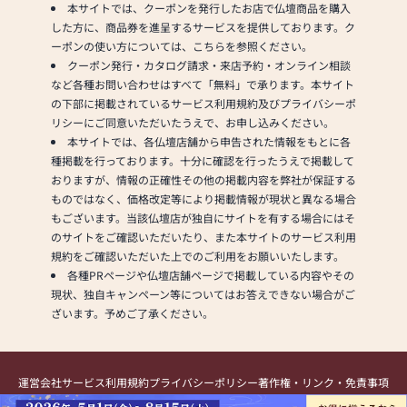
本サイトでは、クーポンを発行したお店で仏壇商品を購入
した方に、商品券を進呈するサービスを提供しております。ク
ーポンの使い方については、こちらを参照ください。
クーポン発行・カタログ請求・来店予約・オンライン相談
など各種お問い合わせはすべて「無料」で承ります。本サイト
の下部に掲載されているサービス利用規約及びプライバシーポ
リシーにご同意いただいたうえで、お申し込みください。
本サイトでは、各仏壇店舗から申告された情報をもとに各
種掲載を行っております。十分に確認を行ったうえで掲載して
おりますが、情報の正確性その他の掲載内容を弊社が保証する
ものではなく、価格改定等により掲載情報が現状と異なる場合
もございます。当該仏壇店が独自にサイトを有する場合にはそ
のサイトをご確認いただいたり、また本サイトのサービス利用
規約をご確認いただいた上でのご利用をお願いいたします。
各種PRページや仏壇店舗ページで掲載している内容やその
現状、独自キャンペーン等についてはお答えできない場合がご
ざいます。予めご了承ください。
運営会社
サービス利用規約
プライバシーポリシー
著作権・リンク・免責事項
提携・掲載のお問い合わせ