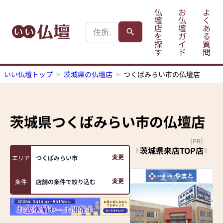
仏
お
よ
壇
仏
く
店
壇
あ
を
ガ
る
探
イ
質
す
ド
問
いい仏壇トップ
茨城県の仏壇店
つくばみらい市の仏壇店
茨城県つくばみらい市
の仏壇店
[PR]
茨城県来店TOP店
変更
エリア
つくばみらい市
変更
条件
店舗の条件で絞り込む