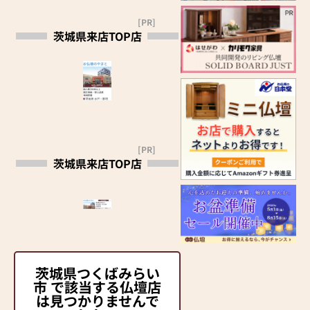
[PR]
茨城県来店TOP店
[PR]
茨城県来店TOP店
茨城県つくばみらい
市 で該当する仏壇店
は見つかりませんで