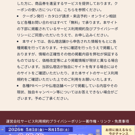
のご注文を承ります。お
した方に、商品券を進呈するサービスを提供しております。ク
電話時に「いい仏壇を見
ーポンの使い方については、こちらを参照ください。
た」とお伝えください)
クーポン発行・カタログ請求・来店予約・オンライン相談
●訪問(はせがわの専門
など各種お問い合わせはすべて「無料」で承ります。本サイト
スタッフがご相談や商品
の下部に掲載されているサービス利用規約及びプライバシーポ
ご購入のお手続きを致し
リシーにご同意いただいたうえで、お申し込みください。
ます)
本サイトでは、各仏壇店舗から申告された情報をもとに各
種掲載を行っております。十分に確認を行ったうえで掲載して
≪お仏壇のはせがわより
おりますが、情報の正確性その他の掲載内容を弊社が保証する
お客様へ≫
ものではなく、価格改定等により掲載情報が現状と異なる場合
「仏壇や仏具をお探しで
もございます。当該仏壇店が独自にサイトを有する場合にはそ
したら、ぜひお仏壇のは
のサイトをご確認いただいたり、また本サイトのサービス利用
せがわにお越しくださ
規約をご確認いただいた上でのご利用をお願いいたします。
い。当店は幅広い品揃え
各種PRページや仏壇店舗ページで掲載している内容やその
とリーズナブルな価格で
現状、独自キャンペーン等についてはお答えできない場合がご
お客様をお迎えしていま
ざいます。予めご了承ください。
す。
仏壇には様々な種類がご
ざいます。伝統的な木製
運営会社
サービス利用規約
プライバシーポリシー
著作権・リンク・免責事項
の仏壇やモダンなデザイ
提携・掲載のお問い合わせ
ンの仏壇、またコンパク
トなサイズの仏壇など、
Copyright (C) Kamakura Shinsho, Ltd. All Rights Reserved.