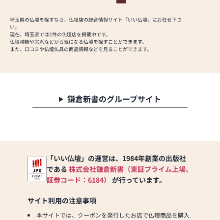
が、私たちの喜びになる
協同開発≫
と確信しております。
お仏壇のはせがわは、日
埼玉県の仏壇を探すなら、仏壇店の総合情報サイト「いい仏壇」にお任せ下さ
本を代表する家具メーカ
い。
業務：仏壇・仏具、神
現在、埼玉県では2件の仏壇店を掲載中です。
ー「カリモク家具」との
仏壇種類や宗派などから気になる仏壇を探すことができます。
具、祭壇の総合卸売販売
協同開発で、現代の住宅
また、口コミや仏壇仏具の商品情報などを見ることができます。
業、仏壇・仏具の製造
にあったモダンなお仏壇
を作っています。他にも
国内の家具専門メーカー
と作り上げたお仏壇コレ
鎌倉新書のグループサイト
クションがあり、祈る人
と偲ぶ人をつなぐ新しい
カタチを提案します。
≪はせがわ店舗サービス
のご案内≫
「いい仏壇」の運営は、1984年創業の出版社
●仏壇・仏具・お墓・相
である
株式会社鎌倉新書（東証プライム上場、
続・遺品整理のご相談
証券コード：6184）
が行っています。
●ご来店予約(ページ内
の「来店予約ボタン」か
サイト利用の注意事項
らお申込ください)
●お電話(ご相談や商品
本サイトでは、クーポンを発行したお店で仏壇商品を購入