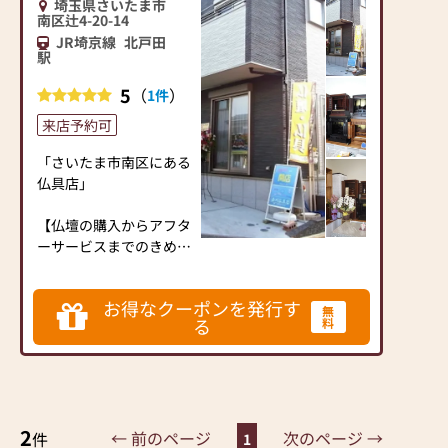
埼玉県さいたま市
のお仏壇、約3,000基の
南区辻4-20-14
お墓を納めています。
JR埼京線
北戸田
駅
「お仏壇のはせがわ」で
は、さまざまな供養（対
5
（
）
1件
話の場づくり）の形をご
提案しております。ご自
来店予約可
身、ご家族にあった供養
「さいたま市南区にある
の形について、迷うこと
仏具店」
や、お困りのことなどご
ざいましたら、ぜひ、お
【仏壇の購入からアフタ
気軽にご相談ください。
ーサービスまでのきめ細
店内にはお仏壇・お仏
やかな対応】
具・お位牌・お線香・お
念珠等、豊富にご用意し
お得なクーポンを発行す
当店は、皆様に喜んでい
無
ております。1,000種類
る
料
ただけるよう真心をこめ
以上の組み合わせの中か
たサービスを実施してお
らお客様に合ったお仏
ります。
壇・お仏具をご提案いた
します。
皆様の笑顔が、そしてご
2
先祖さまを敬う気持ち
← 前のページ
次のページ →
件
1
≪「カリモク家具」との