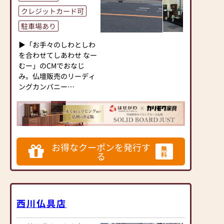
クレジットカード可
駐車場あり
▶「お手々のしわとしわ
を合わせてしあわせ なー
むー」のCMでおなじ
み。仏壇販売のリーディ
ングカンパニー
▶「カリモク家具」など
国内家具専門メーカー
と、モダンなインテリア
にマッチするお仏壇を展
開
お得なクーポンを発行す
無
る
料
◆◆ お陰様で創業94年
◆◆
国内130店舗以上のスケ
ールメリットと東証上場
西川仏具店
の信頼。創業以来、親
切・丁寧な説明と対応を
心がけ、年間約25,000基