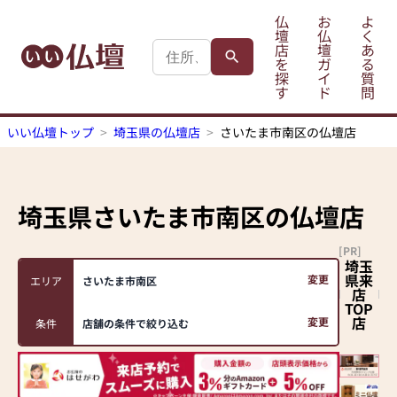
仏
お
よ
壇
仏
く
店
壇
あ
を
ガ
る
探
イ
質
す
ド
問
いい仏壇トップ
埼玉県の仏壇店
さいたま市南区の仏壇店
埼玉県さいたま市南区
の仏壇店
[PR]
埼玉
県来
変更
エリア
さいたま市南区
店
TOP
店
変更
条件
店舗の条件で絞り込む