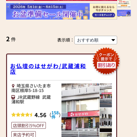
2
件
表示順：
お仏壇のはせがわ/武蔵浦和
店
埼玉県さいたま市
南区根岸5-18-15
JR武蔵野線
武蔵
浦和駅
158
4.56
（
）
件
店頭割引5%OFF
来店予約可