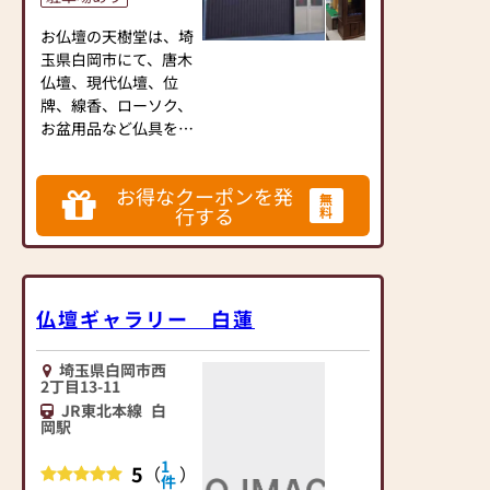
お仏壇の天樹堂は、埼
玉県白岡市にて、唐木
仏壇、現代仏壇、位
牌、線香、ローソク、
お盆用品など仏具を中
心に商品を取り揃えて
います。
お得なクーポンを発
当店は、圏央道 白岡
無
行する
料
菖蒲インターから約3
分、お車でのご来店が
便利です。
駐車場も完備しており
ます。皆様のお越しを
仏壇ギャラリー 白蓮
お待ちしております。
埼玉県白岡市西
2丁目13-11
JR東北本線
白
岡駅
1
5
（
）
件