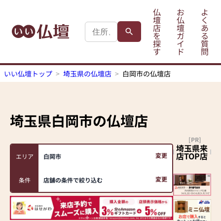
仏
お
よ
壇
仏
く
店
壇
あ
を
ガ
る
探
イ
質
す
ド
問
いい仏壇トップ
埼玉県の仏壇店
白岡市の仏壇店
埼玉県白岡市
の仏壇店
[PR]
埼玉県来
店TOP店
変更
エリア
白岡市
変更
条件
店舗の条件で絞り込む