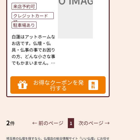
来店予約可
クレジットカード
可
駐車場あり
白蓮はアットホームな
お店です。仏壇・仏
具・仏事の事でお困り
の方、どんな小さな事
でもかまいません。お
気軽にお立ち寄りくだ
さい。
お得なクーポンを発
無
行する
料
2
← 前のページ
次のページ →
件
1
埼玉県の仏壇を探すなら、仏壇店の総合情報サイト「いい仏壇」にお任せ