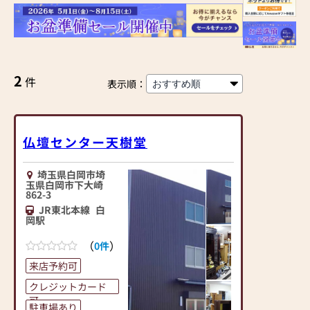
2
件
表示順：
仏壇センター天樹堂
埼玉県白岡市埼
玉県白岡市下大崎
862-3
JR東北本線
白
岡駅
（
）
0件
来店予約可
クレジットカード
可
駐車場あり