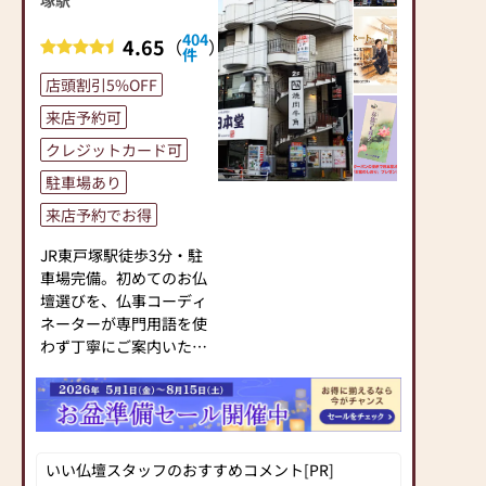
塚駅
た」とお伝えください)
の信頼。創業以来、親
●訪問(はせがわの専門
切・丁寧な説明と対応を
404
4.65
（
）
スタッフがご相談や商品
心がけ、年間約25,000基
件
ご購入のお手続きを致し
のお仏壇、約3,000基の
店頭割引5%OFF
ます)
お墓を納めています。
来店予約可
「お仏壇のはせがわ」で
≪お仏壇のはせがわより
は、さまざまな供養（対
クレジットカード可
お客様へ≫
話の場づくり）の形をご
駐車場あり
「仏壇や仏具をお探しで
提案しております。ご自
したら、ぜひお仏壇のは
身、ご家族にあった供養
来店予約でお得
せがわにお越しくださ
の形について、迷うこと
い。当店は幅広い品揃え
JR東戸塚駅徒歩3分・駐
や、お困りのことなどご
とリーズナブルな価格で
車場完備。初めてのお仏
ざいましたら、ぜひ、お
お客様をお迎えしていま
壇選びを、仏事コーディ
気軽にご相談ください。
す。
ネーターが専門用語を使
店内にはお仏壇・お仏
仏壇には様々な種類がご
わず丁寧にご案内いたし
具・お位牌・お線香・お
ざいます。伝統的な木製
ます。モダン仏壇から伝
念珠等、豊富にご用意し
の仏壇やモダンなデザイ
統型まで常時150基展示
ております。1,000種類
ンの仏壇、またコンパク
中。広く明るい店内に、
以上の組み合わせの中か
トなサイズの仏壇など、
車椅子・ベビーカーごと
らお客様に合ったお仏
お客様のご要望に合わせ
お入りいただける「みん
壇・お仏具をご提案いた
いい仏壇スタッフのおすすめコメント[PR]
て選ぶことができます。
なのトイレ」や赤ちゃん
します。