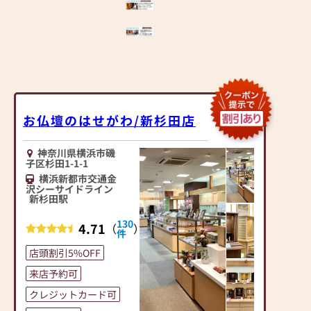
お仏壇のはせがわ/新杉田店
神奈川県横浜市磯
子区杉田1-1-1
横浜新都市交通金
沢シーサイドライン
新杉田駅
130
4.71
（
）
件
店頭割引5%OFF
来店予約可
クレジットカード可