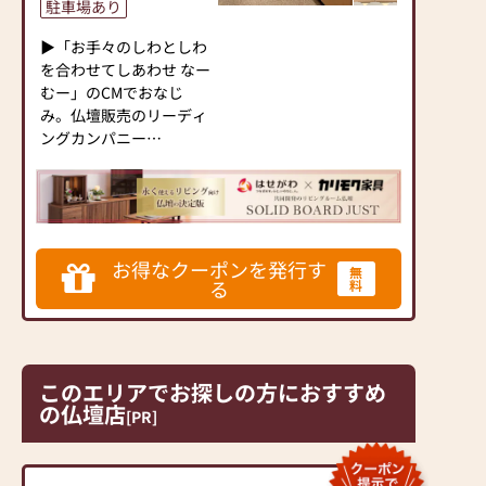
駐車場あり
▶「お手々のしわとしわ
を合わせてしあわせ なー
むー」のCMでおなじ
み。仏壇販売のリーディ
ングカンパニー
▶「カリモク家具」など
国内家具専門メーカー
と、モダンなインテリア
にマッチするお仏壇を展
開
お得なクーポンを発行す
無
る
料
◆◆ お陰様で創業94年
◆◆
国内130店舗以上のスケ
ールメリットと東証上場
このエリアでお探しの方におすすめ
の信頼。創業以来、親
の仏壇店
切・丁寧な説明と対応を
[PR]
心がけ、年間約25,000基
のお仏壇、約3,000基の
お墓を納めています。