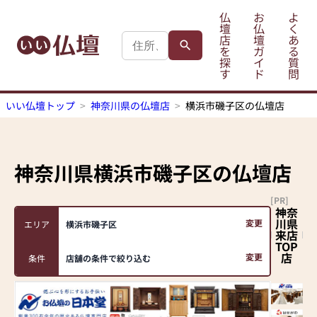
仏
お
よ
壇
仏
く
店
壇
あ
を
ガ
る
探
イ
質
す
ド
問
いい仏壇トップ
神奈川県の仏壇店
横浜市磯子区の仏壇店
神奈川県横浜市磯子区
の仏壇店
[PR]
神奈
川県
変更
エリア
横浜市磯子区
来店
TOP
店
変更
条件
店舗の条件で絞り込む