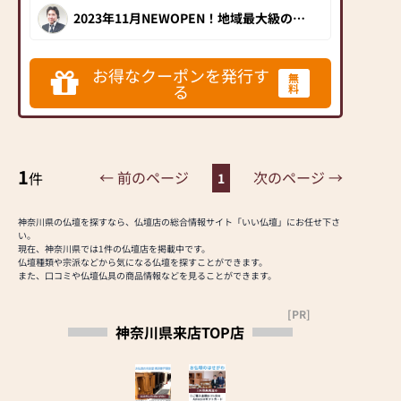
仏壇の素材や彫刻、仏像
連れでも安心の授乳室も
2023年11月NEWOPEN！地域最大級の展
示フロアが誕生。綺麗で広々とした店内
の種類も豊富にご用意し
ございます。
≪「カリモク家具」との
では形・色、様々な多数のお仏壇が展示
ておりますので、心から
されています。仏事小物も種類豊富に
協同開発≫
様々取り揃え、スタッフさんが確かな商
ご供養いただける仏壇を
お得なクーポンを発行す
◆来店予約キャンペーン
お仏壇のはせがわは、日
無
品と知識、心からのおもてなしでお客様
る
見つけていただけます。
料
開催中◆
を温かくお出迎えしてくれます。
本を代表する家具メーカ
さらに、仏具も充実して
１、Amazonギフト券
ー「カリモク家具」との
おります。位牌や線香、
5%分プレゼント
協同開発で、現代の住宅
ろうそくや花立てなど、
２、店頭表示価格から
にあったモダンなお仏壇
お仏壇のセットや個別の
５% OFF
を作っています。他にも
1
← 前のページ
次のページ →
件
1
アイテムも豊富に揃えて
３、更にお値引き3,000
国内の家具専門メーカー
おります。お好みやご自
円
と作り上げたお仏壇コレ
宅のお仏壇に合わせて、
※キャンペーン適用には
神奈川県の仏壇を探すなら、仏壇店の総合情報サイト「いい仏壇」にお任せ下さ
クションがあり、祈る人
い。
お求めいただけます。
条件がございます。下記
と偲ぶ人をつなぐ新しい
現在、神奈川県では1件の仏壇店を掲載中です。
当店の魅力は、品質と価
ページよりご確認くださ
カタチを提案します。
仏壇種類や宗派などから気になる仏壇を探すことができます。
格のバランスです。品質
また、口コミや仏壇仏具の商品情報などを見ることができます。
い。
に妥協せず、お求めやす
https://e-
≪はせがわ店舗サービス
い価格を実現していま
[PR]
butsudan.com/special/32-
のご案内≫
神奈川県来店TOP店
す。お客様に長くご利用
w-campaign2
●仏壇・仏具・お墓・相
いただけるような耐久性
続・遺品整理のご相談
のある商品を取り扱って
◆いい仏壇クーポンご持
●ご来店予約(ページ内
おりますので、安心して
参で「お盆のしおり」プ
の「来店予約ボタン」か