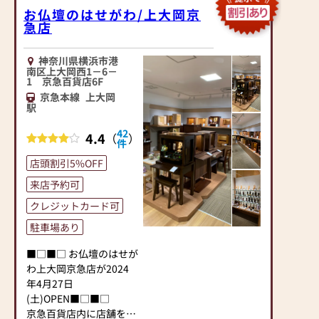
「お仏壇のはせがわ」で
お仏壇のはせがわ/上大岡京
急店
は、さまざまな供養（対
話の場づくり）の形をご
提案しております。ご自
神奈川県横浜市港
身、ご家族にあった供養
南区上大岡西1－6－
1 京急百貨店6F
の形について、迷うこと
京急本線
上大岡
や、お困りのことなどご
駅
ざいましたら、ぜひ、お
気軽にご相談ください。
42
4.4
（
）
件
店内にはお仏壇・お仏
具・お位牌・お線香・お
店頭割引5%OFF
念珠等、豊富にご用意し
来店予約可
ております。1,000種類
以上の組み合わせの中か
クレジットカード可
らお客様に合ったお仏
駐車場あり
壇・お仏具をご提案いた
します。
■□■□ お仏壇のはせが
わ上大岡京急店が2024
≪「カリモク家具」との
年4月27日
協同開発≫
(土)OPEN■□■□
お仏壇のはせがわは、日
京急百貨店内に店舗をか