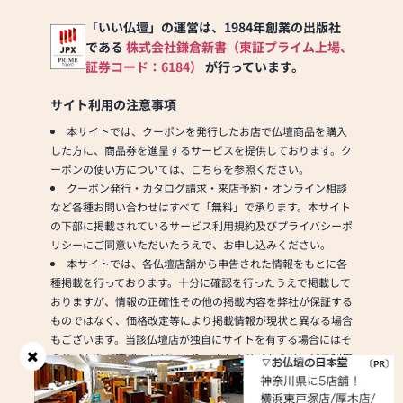
す。」
皆様のご来店をスタッフ
の仏壇やモダンなデザイ
一同心よりお待ちしてお
ンの仏壇、またコンパク
「いい仏壇」の運営は、1984年創業の出版社
ります。
トなサイズの仏壇など、
である
株式会社鎌倉新書（東証プライム上場、
お客様のご要望に合わせ
証券コード：6184）
が行っています。
《日本堂横浜東戸塚店の
て選ぶことができます。
おすすめサービス３選》
仏壇の素材や彫刻、仏像
サイト利用の注意事項
の種類も豊富にご用意し
本サイトでは、クーポンを発行したお店で仏壇商品を購入
１、古いお仏壇の引き取
ておりますので、心から
した方に、商品券を進呈するサービスを提供しております。ク
り料無料
ご供養いただける仏壇を
ーポンの使い方については、こちらを参照ください。
※当店にてお仏壇をご購
見つけていただけます。
クーポン発行・カタログ請求・来店予約・オンライン相談
入のお客様に限り、古い
さらに、仏具も充実して
など各種お問い合わせはすべて「無料」で承ります。本サイト
お仏壇の引取りを無料で
おります。位牌や線香、
の下部に掲載されているサービス利用規約及びプライバシーポ
いたします。
ろうそくや花立てなど、
リシーにご同意いただいたうえで、お申し込みください。
※本セール期間中にお仏
お仏壇のセットや個別の
本サイトでは、各仏壇店舗から申告された情報をもとに各
壇ご購入のお客様。但し
アイテムも豊富に揃えて
種掲載を行っております。十分に確認を行ったうえで掲載して
お仏壇のお引取り地域、
おります。お好みやご自
おりますが、情報の正確性その他の掲載内容を弊社が保証する
お仏壇サイズによっては
宅のお仏壇に合わせて、
ものではなく、価格改定等により掲載情報が現状と異なる場合
ご相談させていただく場
お求めいただけます。
もございます。当該仏壇店が独自にサイトを有する場合にはそ
合がございます。
当店の魅力は、品質と価
のサイトをご確認いただいたり、また本サイトのサービス利用
格のバランスです。品質
規約をご確認いただいた上でのご利用をお願いいたします。
２、お仏壇がご自宅で選
に妥協せず、お求めやす
各種PRページや仏壇店舗ページで掲載している内容やその
べる「おうちでコーディ
い価格を実現していま