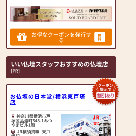
本を代表する家具メーカ
まえた入りやすいお店で
ー「カリモク家具」との
す。
協同開発で、現代の住宅
ぜひお立ち寄りくださ
にあったモダンなお仏壇
い。ご来店をお待ちして
を作っています。他にも
おります。
お得なクーポンを発行す
国内の家具専門メーカー
無
る
料
と作り上げたお仏壇コレ
▶「お手々のしわとしわ
クションがあり、祈る人
を合わせてしあわせ なー
と偲ぶ人をつなぐ新しい
むー」のCMでおなじ
カタチを提案します。
み。仏壇販売のリーディ
いい仏壇スタッフおすすめの仏壇店
ングカンパニー
[PR]
≪はせがわ店舗サービス
▶「カリモク家具」など
のご案内≫
国内家具専門メーカー
●仏壇・仏具・お墓・相
と、モダンなインテリア
続・遺品整理のご相談
にマッチするお仏壇を展
お仏壇の日本堂/横浜東戸塚
●ご来店予約(ページ内
開
店
の「来店予約ボタン」か
らお申込ください)
◆◆ お陰様で創業94年
神奈川県横浜市戸
●お電話(ご相談や商品
◆◆
塚区品濃町548-1みつ
のご注文を承ります。お
やまビル1階
国内130店舗以上のスケ
電話時に「いい仏壇を見
JR横須賀線
東戸
ールメリットと東証上場