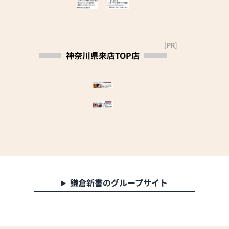
お買い物をお楽しみいた
レゼント◆
らお申込ください)
だけます。
お盆についてわかりやす
●お電話(ご相談や商品
また、スタッフ一同、お
くまとめた日本堂オリジ
のご注文を承ります。お
客様のご要望に丁寧にお
ナル「お盆のしおり」を
電話時に「いい仏壇を見
[PR]
応えいたします。お仏壇
プレゼント
た」とお伝えください)
神奈川県来店TOP店
や仏具に関するご質問や
ご来店時にクーポンをご
●訪問(はせがわの専門
ご相談にも親身にお答え
提示ください。
スタッフがご相談や商品
し、最適なアドバイスを
ご購入のお手続きを致し
いたします。お客様のご
～6月26日(金)より8月17
ます)
満足度を最優先に考え、
日(月)まで【お盆大特価
心からのおもてなしを提
セール】開催中～
≪お仏壇のはせがわより
供いたします。
お客様へ≫
お仏壇のはせがわでは、
お持ち帰り特価モダン仏
「仏壇や仏具をお探しで
お客様の大切なご供養に
壇 粉雪Ⅱ13号 25,800円
したら、ぜひお仏壇のは
寄り添い、お手伝いさせ
をはじめ
せがわにお越しくださ
ていただきます。ぜひ一
特選仏具付モダン仏壇 マ
い。当店は幅広い品揃え
度、当店にお越しくださ
レー18号 145,000円、ア
とリーズナブルな価格で
鎌倉新書のグループサイト
い。心地よい空間で、お
デルD型ライト43号
お客様をお迎えしていま
仏壇や仏具をご覧いただ
99,800円 等
す。
けます。スタッフ一同、
2.58万円～5,000万円ま
仏壇には様々な種類がご
心よりお待ちしておりま
でのお仏壇を取り揃え、
ざいます。伝統的な木製