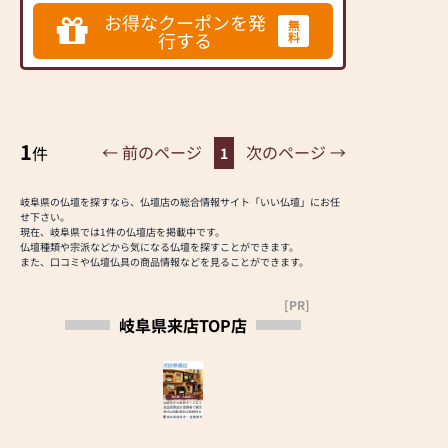
<br>
お得なクーポンを発
お仏壇廻り、仏具に関
無
行する
料
するさまざまな作法や
意味合いなどをお伝え
して、当家の方々の信
仰やご供養のお手伝い
をさせて頂くこと。
1
<br>
← 前のページ
次のページ →
件
1
あたり前の事ですがこ
れが私共の本当の役割
岐阜県の仏壇を探すなら、仏壇店の総合情報サイト「いい仏壇」にお任
であり使命だと思い、
せ下さい。
以下の３つの信条を大
現在、岐阜県では1件の仏壇店を掲載中です。
仏壇種類や宗派などから気になる仏壇を探すことができます。
切に考えて営業してお
また、口コミや仏壇仏具の商品情報などを見ることができます。
ります。<br>
<br>
[PR]
●誠実、正直であるこ
岐阜県来店TOP店
と<br>
お仏壇の産地と品質と
付属仏具を正確に説明
しております。<br>
●お値打であること
<br>