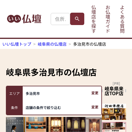
仏
お
よ
壇
仏
く
店
壇
あ
を
ガ
る
探
イ
質
す
ド
問
いい仏壇トップ
岐阜県の仏壇店
多治見市の仏壇店
岐阜県多治見市
の仏壇店
[PR]
岐阜県来
店TOP店
変更
エリア
多治見市
変更
条件
店舗の条件で絞り込む