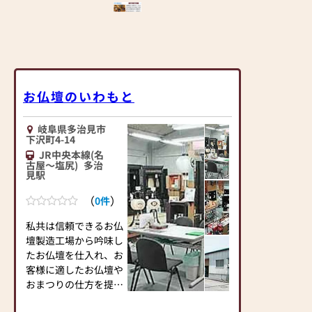
お仏壇のいわもと
岐阜県多治見市
下沢町4-14
JR中央本線(名
古屋～塩尻)
多治
見駅
（
）
0件
私共は信頼できるお仏
壇製造工場から吟味し
たお仏壇を仕入れ、お
客様に適したお仏壇や
おまつりの仕方を提案
させて頂くこと。