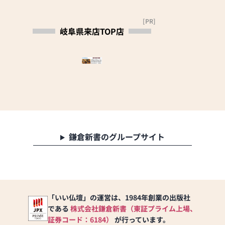
お求めやすく問屋なら
ではの特別お値打価格
[PR]
にてご提供させて頂き
岐阜県来店TOP店
ます。<br>
●お客様へのサポー
ト、サービス、お役に
立つ事<br>
<br>
【営業時間】9：00～
18：00 時間外でも
承ります（年中無休）
鎌倉新書のグループサイト
「いい仏壇」の運営は、1984年創業の出版社
である
株式会社鎌倉新書（東証プライム上場、
証券コード：6184）
が行っています。