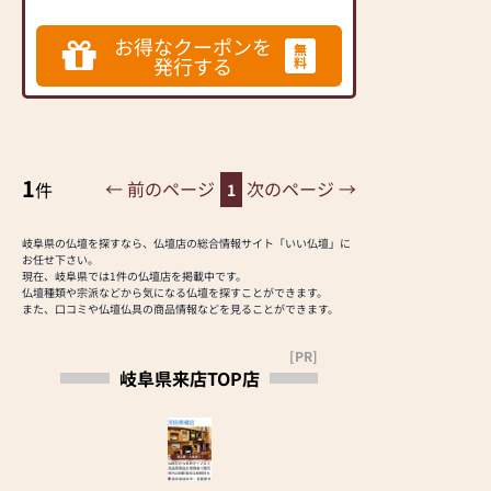
ているので、製造・
管理体制も万全。
お得なクーポンを
皆様の大切なお仏壇
無
発行する
料
を安心してお任せい
ただけます。
1
← 前のページ
次のページ →
件
1
岐阜県の仏壇を探すなら、仏壇店の総合情報サイト「いい仏壇」に
お任せ下さい。
現在、岐阜県では1件の仏壇店を掲載中です。
仏壇種類や宗派などから気になる仏壇を探すことができます。
また、口コミや仏壇仏具の商品情報などを見ることができます。
[PR]
岐阜県来店TOP店