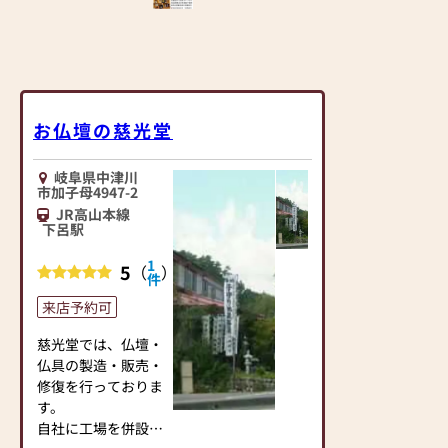
お仏壇の慈光堂
岐阜県中津川
市加子母4947-2
JR高山本線
下呂駅
1
5
（
）
件
来店予約可
慈光堂では、仏壇・
仏具の製造・販売・
修復を行っておりま
す。
自社に工場を併設し