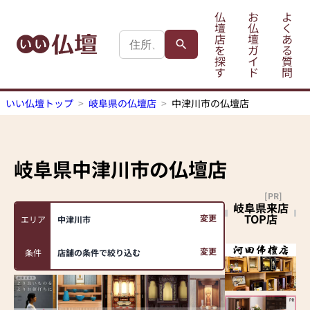
仏
お
よ
壇
仏
く
店
壇
あ
を
ガ
る
探
イ
質
す
ド
問
いい仏壇トップ
岐阜県の仏壇店
中津川市の仏壇店
岐阜県中津川市
の仏壇店
[PR]
岐阜県来店
TOP店
変更
エリア
中津川市
変更
条件
店舗の条件で絞り込む