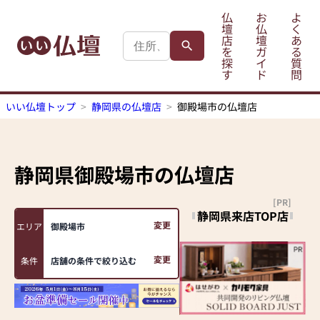
仏
お
よ
壇
仏
く
店
壇
あ
を
ガ
る
探
イ
質
す
ド
問
いい仏壇トップ
静岡県の仏壇店
御殿場市の仏壇店
静岡県御殿場市
の仏壇店
[PR]
静岡県来店TOP店
変更
エリア
御殿場市
変更
条件
店舗の条件で絞り込む