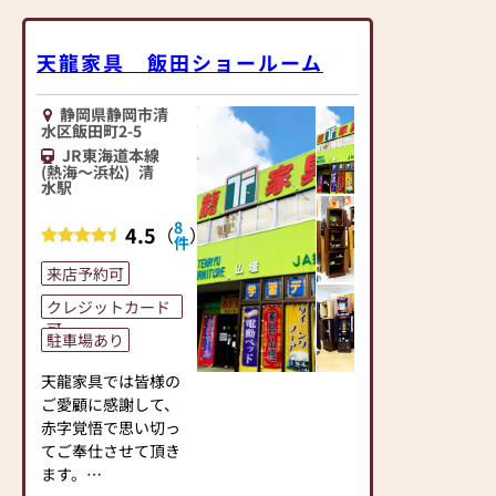
天龍家具 飯田ショールーム
静岡県静岡市清
水区飯田町2-5
JR東海道本線
(熱海～浜松)
清
水駅
8
4.5
（
）
件
来店予約可
クレジットカード
可
駐車場あり
天龍家具では皆様の
ご愛顧に感謝して、
赤字覚悟で思い切っ
てご奉仕させて頂き
ます。