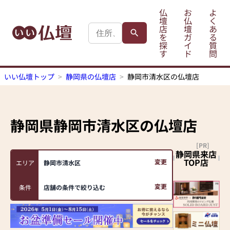
仏
お
よ
壇
仏
く
店
壇
あ
を
ガ
る
探
イ
質
す
ド
問
いい仏壇トップ
静岡県の仏壇店
静岡市清水区の仏壇店
静岡県静岡市清水区
の仏壇店
[PR]
静岡県来店
TOP店
変更
エリア
静岡市清水区
変更
条件
店舗の条件で絞り込む