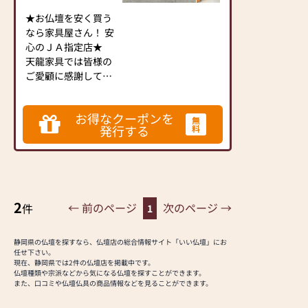
見ませんか。
★お仏壇を安く買う
お電話頂ければ係員
なら家具屋さん！ 安
が無料で見積りに伺
心のＪＡ指定店★
います。
天龍家具では皆様の
修理期間中はミニ仏
ご愛顧に感謝して、
壇を無料で貸出し致
赤字覚悟で思い切っ
します。
てご奉仕させて頂き
これまでに400人以
お得なクーポンを
ます。
無
上のお客様にリフォ
発行する
料
家具屋さんならでは
ームをご利用いただ
の豊富な品揃えで、
いております。
品質と安心価格で最
適なお仏壇選びのお
【お客様に選ばれて
手伝いを致します。
４５年以上！】
2
← 前のページ
次のページ →
件
1
これからもお客様の
【万全のアフターサ
ご期待に応えられる
ービス】
よう頑張って参りま
静岡県の仏壇を探すなら、仏壇店の総合情報サイト「いい仏壇」にお
30年満足保証付・
任せ下さい。
す。
100％国産作り・3年
現在、静岡県では2件の仏壇店を掲載中です。
仏壇種類や宗派などから気になる仏壇を探すことができます。
間の災害補償付を中
また、口コミや仏壇仏具の商品情報などを見ることができます。
【取扱品目】
心に多数展示してお
唐木仏壇・家具調仏
ります。