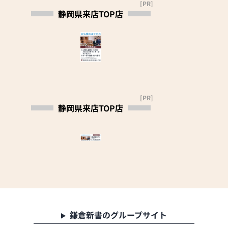
壇・神棚・仏具・位
[PR]
お届けさせて頂いた
静岡県来店TOP店
牌の販売及びリフォ
全てのお仏壇に耐震
ーム
設置サービスを致し
ます。
【下野仏壇ショール
ームにもたくさんの
【リフォーム】
お仏壇をご用意】
金箔・漆の剥れ、虫
当店の近くには伝統
食い・キズなど傷ん
型仏壇を中心とした
だお仏壇を蘇らせて
[PR]
下野仏壇ショールー
見ませんか。
静岡県来店TOP店
ムもございます。
お電話頂ければ係員
店舗住所：清水区下
が無料で見積りに伺
野緑町15−32
います。
修理期間中はミニ仏
※安心の「仏壇公正
壇を無料で貸出し致
取引協議会」会員※
します。
これまでに400人以
上のお客様にリフォ
ームをご利用いただ
いております。
鎌倉新書のグループサイト