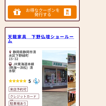
家具屋さんならでは
の豊富な品揃えで、
お得なクーポンを
品質と安心価格で最
無
発行する
料
適なお仏壇選びのお
手伝いを致します。
【万全のアフターサ
ービス】
天龍家具 下野仏壇ショールー
ム
30年満足保証付・
100％国産作り・3年
間の災害補償付を中
静岡県静岡市清
心に多数展示してお
水区下野緑町
15−32
ります。
JR東海道本線
お届けさせて頂いた
(熱海～浜松)
清
全てのお仏壇に耐震
水駅
設置サービスを致し
2
ます。
5
（
）
件
来店予約可
【リフォーム】
金箔・漆の剥れ、虫
クレジットカード
食い・キズなど傷ん
可
駐車場あり
だお仏壇を蘇らせて