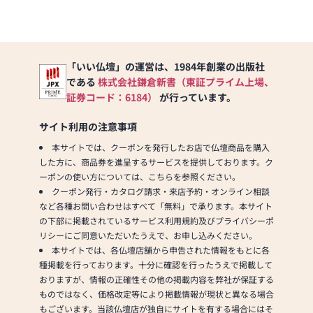
【お客様に選ばれて
４５年以上！】
これからもお客様の
ご期待に応えられる
「いい仏壇」の運営は、1984年創業の出版社
よう頑張って参りま
す。
である
株式会社鎌倉新書（東証プライム上場、
証券コード：6184）
が行っています。
【取扱品目】
唐木仏壇・家具調仏
サイト利用の注意事項
壇・神棚・仏具・位
本サイトでは、クーポンを発行したお店で仏壇商品を購入
牌の販売及びリフォ
した方に、商品券を進呈するサービスを提供しております。ク
ーム
ーポンの使い方については、こちらを参照ください。
クーポン発行・カタログ請求・来店予約・オンライン相談
【飯田仏壇ショール
など各種お問い合わせはすべて「無料」で承ります。本サイト
ームにもたくさんの
の下部に掲載されているサービス利用規約及びプライバシーポ
お仏壇をご用意】
リシーにご同意いただいたうえで、お申し込みください。
当店の近くには現代
本サイトでは、各仏壇店舗から申告された情報をもとに各
的な家具調仏壇を中
種掲載を行っております。十分に確認を行ったうえで掲載して
心とした飯田ショー
おりますが、情報の正確性その他の掲載内容を弊社が保証する
ルームもございま
ものではなく、価格改定等により掲載情報が現状と異なる場合
す。
もございます。当該仏壇店が独自にサイトを有する場合にはそ