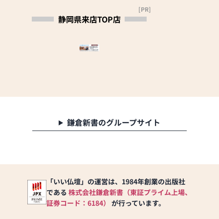
かな安心施工で多数
[PR]
の実績がございます。
静岡県来店TOP店
併せてご検討くださ
い。心を込めてご提
案させていただきま
す。
当店ではコロナ対策
として下記の項目を
実施しております。
①消毒液を設置して
いる
鎌倉新書のグループサイト
②従業員に手洗い・
うがい・マスク着用
を義務化している
③お客様から一定の
距離をあけるよう努
「いい仏壇」の運営は、1984年創業の出版社
めている
④2～3時間ごとに窓
である
株式会社鎌倉新書（東証プライム上場、
やドアを開けるなど
証券コード：6184）
が行っています。
して換気を行ってい