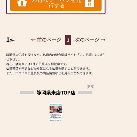
製品を格安にてご奉
無
行する
料
仕させていただいて
います。
当店舗では豊富な種
類のお仏壇、神徒
1
壇、墓石を地域の特
← 前のページ
次のページ →
件
1
色に合わせて、多数展
示ております。
静岡県の仏壇を探すなら、仏壇店の総合情報サイト「いい仏壇」にお任
また、お仏壇、神徒
せ下さい。
壇の知識に精通した
現在、静岡県では1件の仏壇店を掲載中です。
仏壇種類や宗派などから気になる仏壇を探すことができます。
専門のスタッフが、
また、口コミや仏壇仏具の商品情報などを見ることができます。
お客様のご要望に会
わせて最良のお仏
[PR]
壇、神徒壇をご提案
静岡県来店TOP店
いたします。
※墓石もご提案して
おります。
裾野市営墓地はもち
ろん。地域各所の寺
院、共同墓地にて確