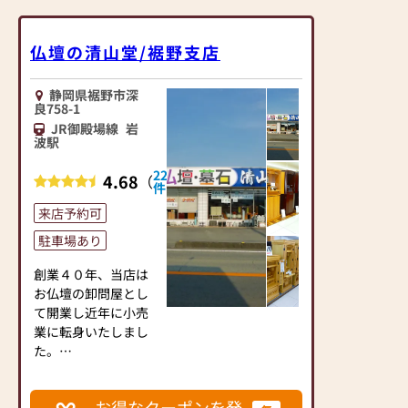
仏壇の清山堂/裾野支店
静岡県裾野市深
良758-1
JR御殿場線
岩
波駅
22
4.68
（
）
件
来店予約可
駐車場あり
創業４０年、当店は
お仏壇の卸問屋とし
て開業し近年に小売
業に転身いたしまし
た。
その時の経験を活か
し、お客様へ確かな
お得なクーポンを発