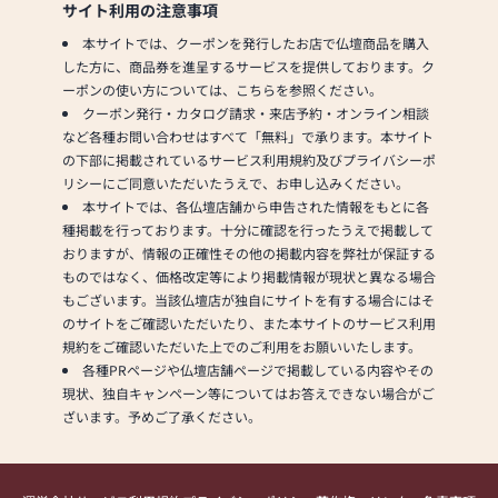
る
サイト利用の注意事項
⑤1日1回以上、店内
本サイトでは、クーポンを発行したお店で仏壇商品を購入
消毒を行っている
した方に、商品券を進呈するサービスを提供しております。ク
⑥1日1回以上、商品
ーポンの使い方については、こちらを参照ください。
消毒を行っている
クーポン発行・カタログ請求・来店予約・オンライン相談
⑦お客様へのマスク
など各種お問い合わせはすべて「無料」で承ります。本サイト
着用のお願い
の下部に掲載されているサービス利用規約及びプライバシーポ
以上の項目を心掛け
リシーにご同意いただいたうえで、お申し込みください。
営業しております。ご
本サイトでは、各仏壇店舗から申告された情報をもとに各
理解のほど宜しくお
種掲載を行っております。十分に確認を行ったうえで掲載して
願い致します。
おりますが、情報の正確性その他の掲載内容を弊社が保証する
ものではなく、価格改定等により掲載情報が現状と異なる場合
もございます。当該仏壇店が独自にサイトを有する場合にはそ
のサイトをご確認いただいたり、また本サイトのサービス利用
規約をご確認いただいた上でのご利用をお願いいたします。
各種PRページや仏壇店舗ページで掲載している内容やその
現状、独自キャンペーン等についてはお答えできない場合がご
ざいます。予めご了承ください。