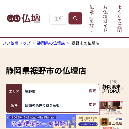
仏
お
よ
壇
仏
く
店
壇
あ
を
ガ
る
探
イ
質
す
ド
問
いい仏壇トップ
静岡県の仏壇店
裾野市の仏壇店
静岡県裾野市
の仏壇店
[PR]
静岡県来
店TOP店
変更
エリア
裾野市
変更
条件
店舗の条件で絞り込む