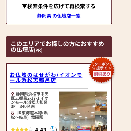
▼検索条件を広げて再検索する
静岡県 の仏壇店一覧
このエリアでお探しの方におすすめ
の仏壇店
[PR]
お仏壇のはせがわ/イオンモ
ール浜松志都呂店
静岡県浜松市中央
区志都呂2-37-1 イオ
ンモール浜松志都呂
3F 340区画
JR東海道本線(浜
松～岐阜)
舞阪駅
7
4.43
（
）