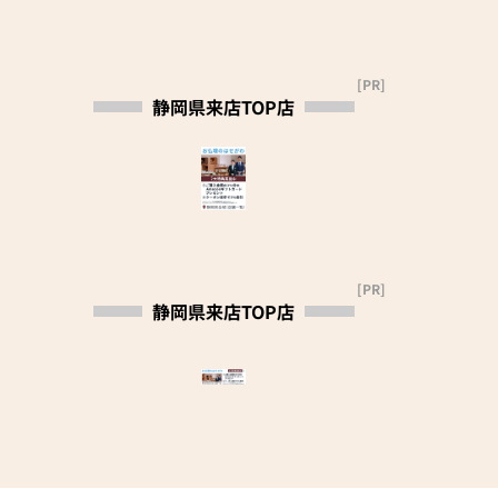
み。仏壇販売のリーディ
ングカンパニー
▶「カリモク家具」など
国内家具専門メーカー
[PR]
と、モダンなインテリア
静岡県来店TOP店
にマッチするお仏壇を展
開
◆◆ お陰様で創業94年
◆◆
国内130店舗以上のスケ
ールメリットと東証上場
の信頼。創業以来、親
[PR]
切・丁寧な説明と対応を
静岡県来店TOP店
心がけ、年間約25,000基
のお仏壇、約3,000基の
お墓を納めています。
「お仏壇のはせがわ」で
は、さまざまな供養（対
話の場づくり）の形をご
提案しております。ご自
身、ご家族にあった供養