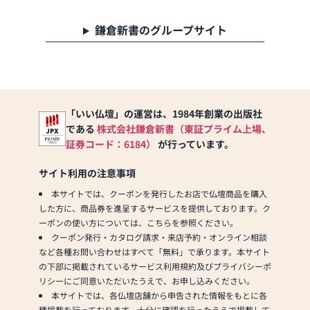
の形について、迷うこと
や、お困りのことなどご
鎌倉新書のグループサイト
ざいましたら、ぜひ、お
気軽にご相談ください。
店内にはお仏壇・お仏
具・お位牌・お線香・お
念珠等、豊富にご用意し
ております。1,000種類
「いい仏壇」の運営は、1984年創業の出版社
以上の組み合わせの中か
である
株式会社鎌倉新書（東証プライム上場、
らお客様に合ったお仏
証券コード：6184）
が行っています。
壇・お仏具をご提案いた
します。
サイト利用の注意事項
本サイトでは、クーポンを発行したお店で仏壇商品を購入
≪「カリモク家具」との
した方に、商品券を進呈するサービスを提供しております。ク
協同開発≫
ーポンの使い方については、こちらを参照ください。
お仏壇のはせがわは、日
クーポン発行・カタログ請求・来店予約・オンライン相談
本を代表する家具メーカ
など各種お問い合わせはすべて「無料」で承ります。本サイト
ー「カリモク家具」との
の下部に掲載されているサービス利用規約及びプライバシーポ
協同開発で、現代の住宅
リシーにご同意いただいたうえで、お申し込みください。
にあったモダンなお仏壇
本サイトでは、各仏壇店舗から申告された情報をもとに各
を作っています。他にも
種掲載を行っております。十分に確認を行ったうえで掲載して