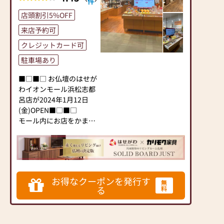
件
店頭割引5%OFF
来店予約可
クレジットカード可
駐車場あり
■□■□ お仏壇のはせが
わイオンモール浜松志都
呂店が2024年1月12日
(金)OPEN■□■□
モール内にお店をかま
え、入りやすいお店で
す。
ぜひお立ち寄りくださ
い。ご来店をお待ちして
おります。
お得なクーポンを発行す
無
る
料
▶「お手々のしわとしわ
を合わせてしあわせ なー
むー」のCMでおなじ