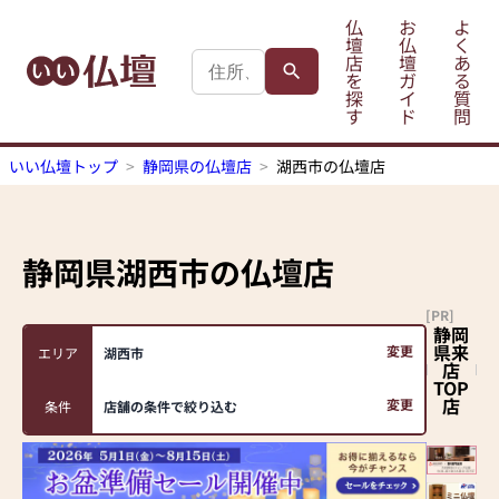
仏
お
よ
壇
仏
く
店
壇
あ
を
ガ
る
探
イ
質
す
ド
問
いい仏壇トップ
静岡県の仏壇店
湖西市の仏壇店
静岡県湖西市
の仏壇店
[PR]
静岡
県来
変更
エリア
湖西市
店
TOP
店
変更
条件
店舗の条件で絞り込む