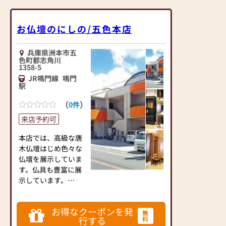
お仏壇のにしの/五色本店
兵庫県洲本市五
色町都志角川
1358-5
JR鳴門線
鳴門
駅
（
）
0件
来店予約可
本店では、高級な唐
木仏壇はじめ色々な
仏壇を展示していま
す。仏具も豊富に展
示しています。
展示場には墓石も展
お得なクーポンを発
示していて国内の高
無
行する
料
級墓石、外国産など