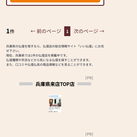
多数取り揃えていま
す。ぜひ本店へご来
店ください。
1
← 前のページ
次のページ →
件
1
兵庫県の仏壇を探すなら、仏壇店の総合情報サイト「いい仏壇」にお任
せ下さい。
現在、兵庫県では1件の仏壇店を掲載中です。
仏壇種類や宗派などから気になる仏壇を探すことができます。
また、口コミや仏壇仏具の商品情報などを見ることができます。
[PR]
兵庫県来店TOP店
[PR]