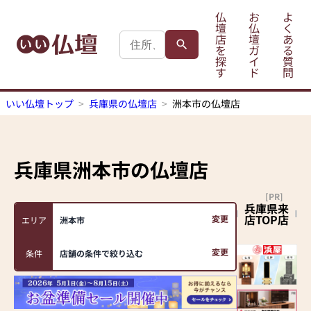
仏
お
よ
壇
仏
く
店
壇
あ
を
ガ
る
探
イ
質
す
ド
問
いい仏壇トップ
兵庫県の仏壇店
洲本市の仏壇店
兵庫県洲本市
の仏壇店
[PR]
兵庫県来
店TOP店
変更
エリア
洲本市
変更
条件
店舗の条件で絞り込む