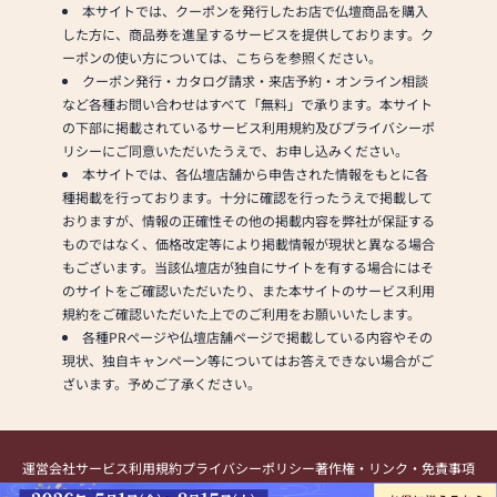
本サイトでは、クーポンを発行したお店で仏壇商品を購入
した方に、商品券を進呈するサービスを提供しております。ク
ーポンの使い方については、こちらを参照ください。
クーポン発行・カタログ請求・来店予約・オンライン相談
など各種お問い合わせはすべて「無料」で承ります。本サイト
の下部に掲載されているサービス利用規約及びプライバシーポ
リシーにご同意いただいたうえで、お申し込みください。
本サイトでは、各仏壇店舗から申告された情報をもとに各
種掲載を行っております。十分に確認を行ったうえで掲載して
おりますが、情報の正確性その他の掲載内容を弊社が保証する
ものではなく、価格改定等により掲載情報が現状と異なる場合
もございます。当該仏壇店が独自にサイトを有する場合にはそ
のサイトをご確認いただいたり、また本サイトのサービス利用
規約をご確認いただいた上でのご利用をお願いいたします。
各種PRページや仏壇店舗ページで掲載している内容やその
現状、独自キャンペーン等についてはお答えできない場合がご
ざいます。予めご了承ください。
運営会社
サービス利用規約
プライバシーポリシー
著作権・リンク・免責事項
提携・掲載のお問い合わせ