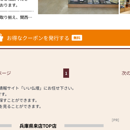
おります。
―――――――――――■
取り揃え、関西30
います。家具調御
えております。ま
ッフが、霊園・墓
お得なクーポンを発行する
無料
い上げ頂いた商品に
ので、なんなりと
りをさせて頂いて
ページ
次の
1
足して頂いており
情報サイト「いい仏壇」にお任せ下さい。
気軽にお立ち寄り
です。
特別な商品も取り
探すことができます。
しております。
を見ることができます。
を実施しておりま
[PR]
兵庫県来店TOP店