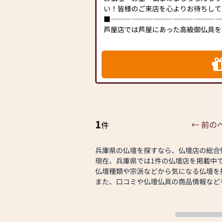
い！皆様のご来店を心よりお待ちして
■――――――――――――――――
芦屋店では芦屋にあった高級御仏具を
店舗の中でも上位にランキングされて
仏壇も厳選されたものを数多く取り揃
た、お墓ディレクター有資格者のスタ
石のご相談に何でもお答え致します。
浜屋30店舗の友の会御会員様のお買
ついて、迅速にご用意させて頂きます
お申し付け下さい。
明るくて整理整頓され、きれいな店作
1
おります。
← 前の
件
きめ細かい気配りで、お客様にもご満
ます。
兵庫県の仏壇を探すなら、仏壇店の総合
また、地域の憩いの場として、誰でも
現在、兵庫県では1件の仏壇店を掲載中
して頂いております。他店には無い、
仏壇種類や宗派などから気になる仏壇を
揃えております。ぜひ御来店をお待ち
また、口コミや仏壇仏具の商品情報など
当店ではコロナ対策として下記の項目
す。
①消毒液を設置