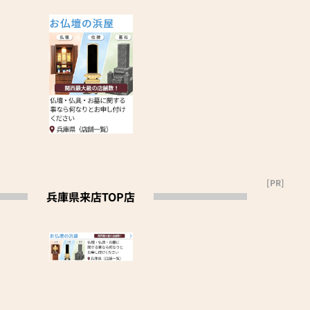
を着用
気
整
。ご理解のほど宜
[PR]
兵庫県来店TOP店