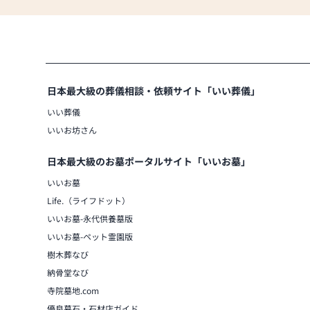
日本最大級の葬儀相談・依頼サイト「いい葬儀」
いい葬儀
いいお坊さん
日本最大級のお墓ポータルサイト「いいお墓」
いいお墓
Life.（ライフドット）
いいお墓-永代供養墓版
いいお墓-ペット霊園版
樹木葬なび
納骨堂なび
寺院墓地.com
優良墓石・石材店ガイド