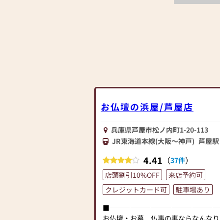
お仏壇の浜屋/芦屋店
兵庫県芦屋市松ノ内町1-20-113
JR東海道本線(大阪～神戸)
芦屋駅
4.41
（
）
37件
店頭割引10%OFF
来店予約可
クレジットカード可
駐車場あり
■――――――――――――――――
お仏壇・お墓 仏事の事ならなんなり