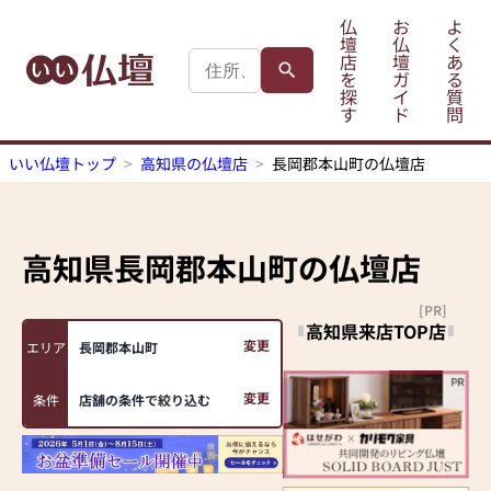
仏
お
よ
壇
仏
く
店
壇
あ
を
ガ
る
探
イ
質
す
ド
問
いい仏壇トップ
高知県の仏壇店
長岡郡本山町の仏壇店
高知県長岡郡本山町
の仏壇店
[PR]
高知県来店TOP店
変更
エリア
長岡郡本山町
変更
条件
店舗の条件で絞り込む