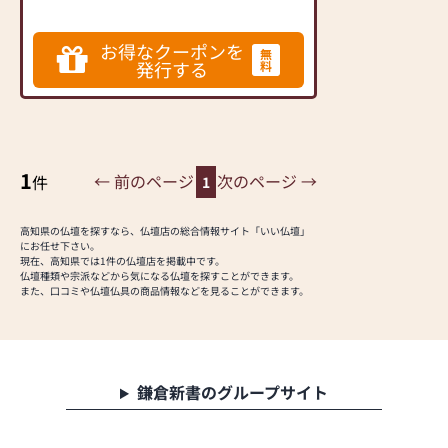
お得なクーポンを
無
発行する
料
1
← 前のページ
次のページ →
件
1
高知県の仏壇を探すなら、仏壇店の総合情報サイト「いい仏壇」
にお任せ下さい。
現在、高知県では1件の仏壇店を掲載中です。
仏壇種類や宗派などから気になる仏壇を探すことができます。
また、口コミや仏壇仏具の商品情報などを見ることができます。
鎌倉新書のグループサイト