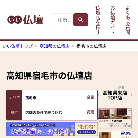
仏
お
よ
壇
仏
く
店
壇
あ
を
ガ
る
探
イ
質
す
ド
問
いい仏壇トップ
高知県の仏壇店
宿毛市の仏壇店
高知県宿毛市
の仏壇店
[PR]
高知県来店
TOP店
変更
エリア
宿毛市
変更
条件
店舗の条件で絞り込む