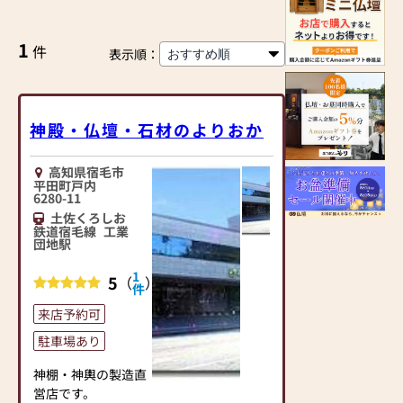
1
件
表示順：
神殿・仏壇・石材のよりおか
高知県宿毛市
平田町戸内
6280-11
土佐くろしお
鉄道宿毛線
工業
団地駅
1
5
（
）
件
来店予約可
駐車場あり
神棚・神輿の製造直
営店です。