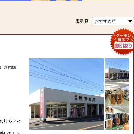
表示順：
線
穴内駅
付けもいた
養いたしま