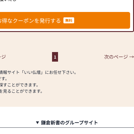
積りは無料で
お得なクーポンを発行する
無料
数四国№１の
ージ
次のページ →
1
情報サイト「いい仏壇」にお任せ下さい。
です。
探すことができます。
を見ることができます。
鎌倉新書のグループサイト