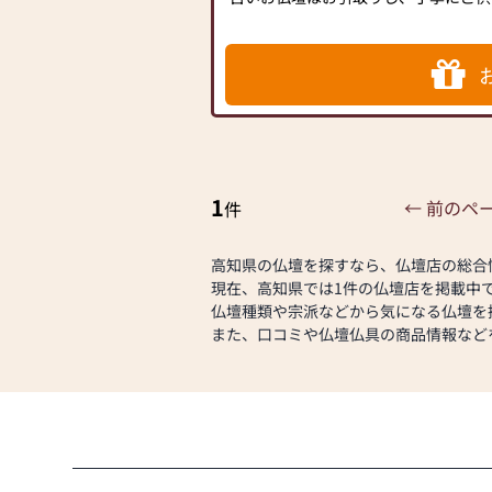
す。
お仏壇の修理・修復も承ります。（見
す）
創業100年の歴史と信用、年間販売基
実績、ご安心してお求めください。
1
← 前のペ
件
高知県の仏壇を探すなら、仏壇店の総合
現在、高知県では1件の仏壇店を掲載中
仏壇種類や宗派などから気になる仏壇を
また、口コミや仏壇仏具の商品情報など