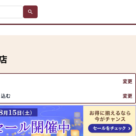
店
変更
り込む
変更