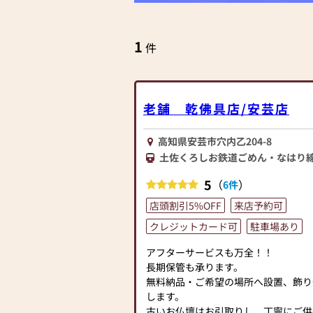
1
件
老舗 乾佛具店/安芸店
高知県安芸市穴内乙204-8
土佐くろしお鉄道ごめん・なはり
5
（
）
6件
店頭割引5%OFF
来店予約可
クレジットカード可
駐車場あり
アフターサービスも万全！！
長期保管も承ります。
無料納品・ご希望の場所へ設置、飾り
します。
古いお仏壇はお引取りし、丁寧にご供