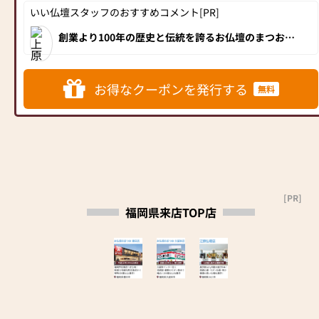
いい仏壇スタッフのおすすめコメント[PR]
「自社工房まつお」ではお仏
壇仏具の製造・修復を行って
創業より100年の歴史と伝統を誇るお仏壇のまつお
おり、アフターも安心です。
は、平成29年2月、福岡県春日市に「お仏壇のまつ
お 春日店」をオープンしました！春日駅からもほど
■―――――――――――――――――――――――――――■
近く、大宰府インターからも15分と交通アクセスも抜
群！インテリアショップのような洗練されたおしゃれ
な内装は、男女問わずお客様から大変好評です。新型
お得なクーポンを発行する
お仏壇に手を合わせる感謝の
無料
のモダン仏壇を中心に100本ほどの商品を展示。2階に
気持ちが、あなたの心を豊か
は伝統的な金仏壇と唐木仏壇が20本ほど展示されてお
り、予算や好みに合わせてさまざまなサイズや色合
にします。
い、素材から「我が家の1本」を選ぶことができま
私たちは、感謝の心・絆・伝
す。ぜひ、お気に入りのお仏壇を見つけに「お仏壇の
まつお 春日店」にお越しください！
統文化を、形にするお手伝い
をいたします。
※ご注意※「提灯」につきま
[PR]
しては、クーポンご利用いた
福岡県来店TOP店
だけません（ギフト券対象
外）のでご了承ください。
【駐車場完備】8台