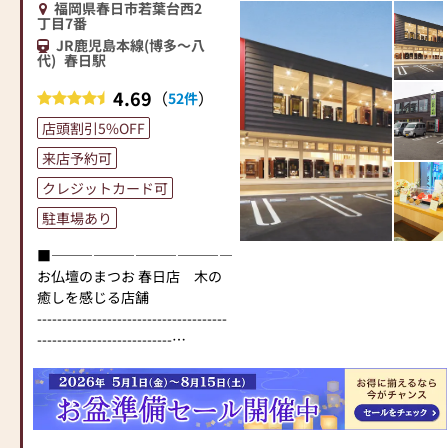
福岡県春日市若葉台西2
丁目7番
JR鹿児島本線(博多～八
代)
春日駅
4.69
（
）
52件
店頭割引5%OFF
来店予約可
クレジットカード可
駐車場あり
■―――――――――――――――――――――――――――■
お仏壇のまつお 春日店 木の
癒しを感じる店舗
--------------------------------------
---------------------------
本数限定「特価商品」をご用
意いたしました！
オープン特価で皆さまのご来
店を、心よりお待ちいたして
おります。