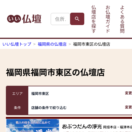
仏
お
よ
壇
仏
く
店
壇
あ
を
ガ
る
探
イ
質
す
ド
問
いい仏壇トップ
福岡県の仏壇店
福岡市東区の仏壇店
福岡県福岡市東区
の仏壇店
変更
エリア
福岡市東区
変更
条件
店舗の条件で絞り込む