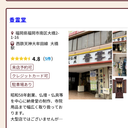
対応を心がけ、年間約25,000
基のお仏壇、約3,000基のお墓
を納めています。「お仏壇の
香雲堂
はせがわ」では、さまざまな
供養（対話の場づくり）の形
福岡県福岡市南区大橋2-
をご提案しております。ご自
1-16
身、ご家族にあった供養の形
西鉄天神大牟田線
大橋
について、迷うことや、お困
駅
りのことなどございました
ら、ぜひ、お気軽にご相談く
4.8
（
）
5件
ださい。店内にはお仏壇・お
来店予約可
仏具・お位牌・お線香・お念
珠等、豊富にご用意しており
クレジットカード可
ます。1,000種類以上の組み合
駐車場あり
わせの中からお客様に合った
お仏壇・お仏具をご提案いた
昭和58年創業、仏壇・仏具等
します。
を中心に納骨堂の制作、寺院
用品まで幅広く取り扱ってお
≪「カリモク家具」との協同
ります。
開発≫
大型店ではございませんが、
お仏壇のはせがわは、日本を
アットホームな雰囲気で昔な