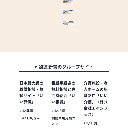
をいたします。お客様のご満
足度を最優先に考え、心から
のおもてなしを提供いたしま
す。
お仏壇のはせがわでは、お客
様の大切なご供養に寄り添
い、お手伝いさせていただき
ます。ぜひ一度、当店にお越
しください。心地よい空間
で、お仏壇や仏具をご覧いた
だけます。スタッフ一同、心
鎌倉新書のグループサイト
よりお待ちしております。」
日本最大級の
相続手続きの
介護施設・老
葬儀相談・依
無料相談と専
人ホームの相
頼サイト「い
門家紹介「い
談窓口「いい
い葬儀」
い相続」
介護」（株式
会社エイジプ
いい葬儀
いい相続
ラス）
いいお坊さん
相続費用見積ガ
いい介護
イド