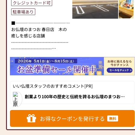
クレジットカード可
フがご相談や商品ご購入のお
駐車場あり
手続きを致します)
■―――――――――――――――――――――――――――■
≪お仏壇のはせがわよりお客
お仏壇のまつお 春日店 木の
様へ≫
癒しを感じる店舗
「仏壇や仏具をお探しでした
--------------------------------------
ら、ぜひお仏壇のはせがわに
---------------------------
お越しください。当店は幅広
本数限定「特価商品」をご用
い品揃えとリーズナブルな価
意いたしました！
格でお客様をお迎えしていま
オープン特価で皆さまのご来
す。
店を、心よりお待ちいたして
仏壇には様々な種類がござい
おります。
ます。伝統的な木製の仏壇や
いい仏壇スタッフのおすすめコメント[PR]
「自社工房まつお」ではお仏
モダンなデザインの仏壇、ま
壇仏具の製造・修復を行って
たコンパクトなサイズの仏壇
創業より100年の歴史と伝統を誇るお仏壇のまつお
おり、アフターも安心です。
は、平成29年2月、福岡県春日市に「お仏壇のまつ
など、お客様のご要望に合わ
お 春日店」をオープンしました！春日駅からもほど
■―――――――――――――――――――――――――――■
せて選ぶことができます。仏
近く、大宰府インターからも15分と交通アクセスも抜
群！インテリアショップのような洗練されたおしゃれ
壇の素材や彫刻、仏像の種類
な内装は、男女問わずお客様から大変好評です。新型
お得なクーポンを発行する
お仏壇に手を合わせる感謝の
無料
も豊富にご用意しております
のモダン仏壇を中心に100本ほどの商品を展示。2階に
気持ちが、あなたの心を豊か
は伝統的な金仏壇と唐木仏壇が20本ほど展示されてお
ので、心からご供養いただけ
り、予算や好みに合わせてさまざまなサイズや色合
にします。
る仏壇を見つけていただけま
い、素材から「我が家の1本」を選ぶことができま