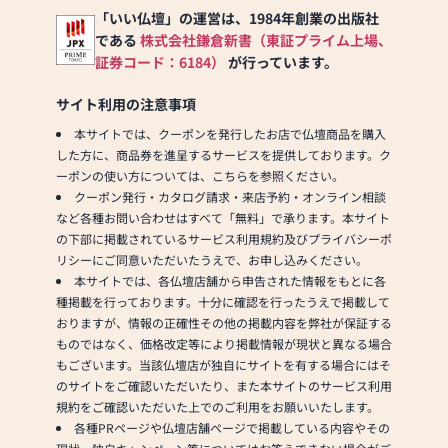
「いい仏壇」の運営は、1984年創業の出版社
である
株式会社鎌倉新書（東証プライム上場、
証券コード：6184）
が行っています。
サイト利用の注意事項
本サイトでは、クーポンを発行したお店で仏壇商品を購入
した方に、商品券を進呈するサービスを提供しております。ク
ーポンの使い方については、こちらを参照ください。
クーポン発行・カタログ請求・来店予約・オンライン相談
など各種お問い合わせはすべて「無料」で承ります。本サイト
の下部に掲載されているサービス利用規約及びプライバシーポ
リシーにご同意いただいたうえで、お申し込みください。
本サイトでは、各仏壇店舗から申告された情報をもとに各
種掲載を行っております。十分に確認を行ったうえで掲載して
おりますが、情報の正確性その他の掲載内容を弊社が保証する
ものではなく、価格改定等により掲載情報が現状と異なる場合
もございます。当該仏壇店が独自にサイトを有する場合にはそ
のサイトをご確認いただいたり、また本サイトのサービス利用
規約をご確認いただいた上でのご利用をお願いいたします。
各種PRページや仏壇店舗ページで掲載している内容やその