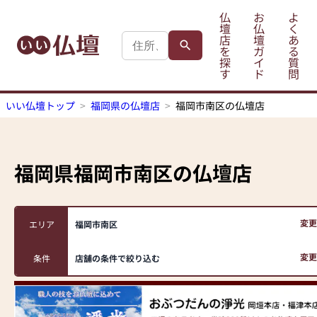
仏
お
よ
壇
仏
く
店
壇
あ
を
ガ
る
探
イ
質
す
ド
問
いい仏壇トップ
福岡県の仏壇店
福岡市南区の仏壇店
福岡県福岡市南区
の仏壇店
変更
エリア
福岡市南区
変更
条件
店舗の条件で絞り込む