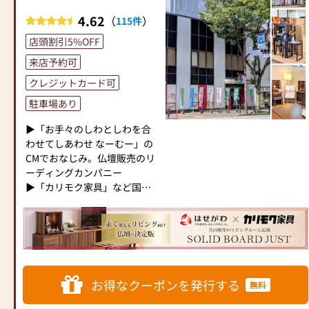
4.62
（
）
115件
店頭割引5%OFF
来店予約可
クレジットカード可
駐車場あり
▶「お手々のしわとしわを合
わせてしあわせ なーむー」の
CMでおなじみ。仏壇販売のリ
ーディングカンパニー
▶「カリモク家具」など国内
家具専門メーカーと、モダン
なインテリアにマッチするお
仏壇を展開
◆◆ お陰様で創業94年 ◆◆
国内130店舗以上のスケールメ
お得なクーポンを発行する
無料
リットと東証上場の信頼。創
業以来、親切・丁寧な説明と