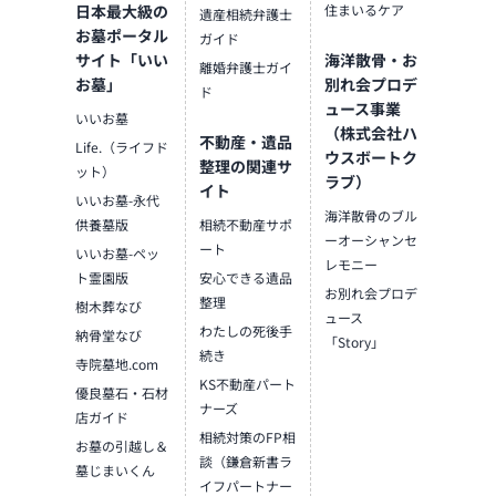
日本最大級の
住まいるケア
遺産相続弁護士
お墓ポータル
ガイド
サイト「いい
海洋散骨・お
離婚弁護士ガイ
お墓」
別れ会プロデ
ド
ュース事業
いいお墓
（株式会社ハ
不動産・遺品
Life.（ライフド
ウスボートク
整理の関連サ
ット）
ラブ）
イト
いいお墓-永代
海洋散骨のブル
供養墓版
相続不動産サポ
ーオーシャンセ
ート
いいお墓-ペッ
レモニー
ト霊園版
安心できる遺品
お別れ会プロデ
整理
樹木葬なび
ュース
わたしの死後手
納骨堂なび
「Story」
続き
寺院墓地.com
KS不動産パート
優良墓石・石材
ナーズ
店ガイド
相続対策のFP相
お墓の引越し＆
談（鎌倉新書ラ
墓じまいくん
イフパートナー