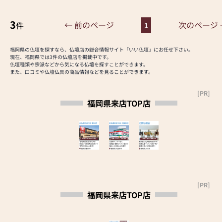
私たちは、感謝の心・絆・伝
す。ぜひ、お気に入りのお仏壇を見つけに「お仏壇の
す。
まつお 春日店」にお越しください！
統文化を、形にするお手伝い
さらに、仏具も充実しており
3
をいたします。
← 前のページ
次のページ 
件
1
ます。位牌や線香、ろうそく
や花立てなど、お仏壇のセッ
※ご注意※「提灯」につきま
トや個別のアイテムも豊富に
福岡県の仏壇を探すなら、仏壇店の総合情報サイト「いい仏壇」にお任せ下さい。
しては、クーポンご利用いた
現在、福岡県では3件の仏壇店を掲載中です。
揃えております。お好みやご
だけません（ギフト券対象
仏壇種類や宗派などから気になる仏壇を探すことができます。
自宅のお仏壇に合わせて、お
また、口コミや仏壇仏具の商品情報などを見ることができます。
外）のでご了承ください。
求めいただけます。
当店の魅力は、品質と価格の
[PR]
【駐車場完備】8台
バランスです。品質に妥協せ
福岡県来店TOP店
ず、お求めやすい価格を実現
しています。お客様に長くご
利用いただけるような耐久性
のある商品を取り扱っており
ますので、安心してお買い物
をお楽しみいただけます。
また、スタッフ一同、お客様
のご要望に丁寧にお応えいた
[PR]
します。お仏壇や仏具に関す
福岡県来店TOP店
るご質問やご相談にも親身に
お答えし、最適なアドバイス