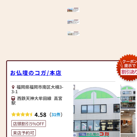
お仏壇のコガ/本店
福岡県福岡市南区大楠3-
3-1
西鉄天神大牟田線
高宮
駅
4.58
（
）
31件
店頭割引5%OFF
来店予約可