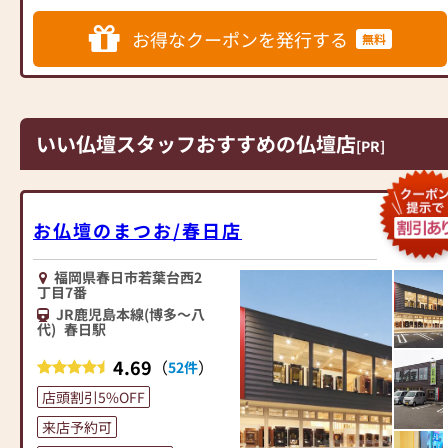
代表する家具メーカー「カリ
がらの常連様や長いお付き合
モク家具」との協同開発で、
いをさせて頂いているお客様
お得なクーポンを発行する
無料
現代の住宅にあったモダンな
も多数いらっしゃいます。
お仏壇を作っています。他に
皆さまのご来店を心よりお待
も国内の家具専門メーカーと
ち申し上げております。
作り上げたお仏壇コレクショ
ンがあり、祈る人と偲ぶ人を
いい仏壇スタッフおすすめの仏壇店
[PR]
つなぐ新しいカタチを提案し
ます。
≪はせがわ店舗サービスのご
お仏壇のまつお/春日店
案内≫
●仏壇・仏具・お墓・相続・
福岡県春日市若葉台西2
遺品整理のご相談
丁目7番
●ご来店予約(ページ内の「来
JR鹿児島本線(博多～八
店予約ボタン」からお申込く
代)
春日駅
ださい)
●お電話(ご相談や商品のご注
4.69
（
）
52件
文を承ります。お電話時に
店頭割引5%OFF
「いい仏壇を見た」とお伝え
ください)
来店予約可
●訪問(はせがわの専門スタッ