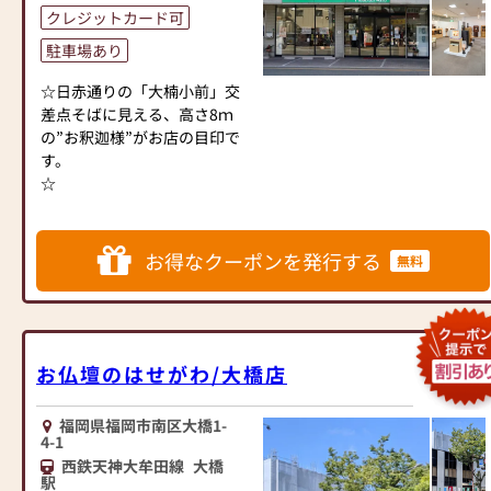
クレジットカード可
駐車場あり
☆日赤通りの「大楠小前」交
差点そばに見える、高さ8ｍ
の”お釈迦様”がお店の目印で
す。
☆
お得なクーポンを発行する
無料
お仏壇のはせがわ/大橋店
福岡県福岡市南区大橋1-
4-1
西鉄天神大牟田線
大橋
駅