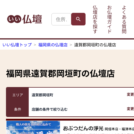
仏
お
よ
壇
仏
く
店
壇
あ
を
ガ
る
探
イ
質
す
ド
問
いい仏壇トップ
福岡県の仏壇店
遠賀郡岡垣町の仏壇店
福岡県遠賀郡岡垣町
の仏壇店
変更
エリア
遠賀郡岡垣町
変更
条件
店舗の条件で絞り込む