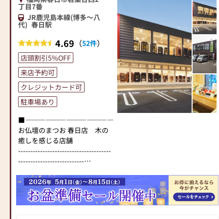
ております。
丁目7番
是非、「工場のあるお店 お
JR鹿児島本線(博多～八
ぶつだんの浄光」へお越しく
代)
春日駅
ださい。
4.69
（
）
52件
◆◆◆おぶつだんの浄光おす
店頭割引5%OFF
すめポイント◆◆◆
来店予約可
・自社工場によるアフターメ
ンテナスの充実。
クレジットカード可
・お仏壇の展示本数は常時200
駐車場あり
基以上で地域一番。（唐木仏
壇、金仏壇、神徒壇、モダン
■―――――――――――――――――――――――――――■
仏壇など種類が豊富）
お仏壇のまつお 春日店 木の
・在家用、寺院用の仏具をは
癒しを感じる店舗
じめ、多種にわたって仏像も
--------------------------------------
展示しています。
---------------------------
・線香、ローソク、お香、念
本数限定「特価商品」をご用
珠なども豊富に取り揃えてお
意いたしました！
ります。
オープン特価で皆さまのご来
店を、心よりお待ちいたして
おります。