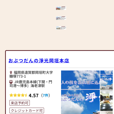
おぶつだんの淨光岡垣本店
福岡県遠賀郡岡垣町大字
糠塚773-1
JR鹿児島本線(下関・門
司港～博多)
海老津駅
4.57
（
）
7件
来店予約可
クレジットカード可