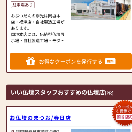
駐車場あり
おぶつだんの淨光は岡垣本
店・福津店・自社製造工場が
あります。
岡垣本店には、伝統型仏壇展
示場・自社製造工場・モダン
仏壇展示ギャラリーがあり、
「おぶつだんの淨光」の大き
な看板が目印です。
お得なクーポンを発行する
無料
伝統型仏壇展示場では、1Fに
小型・上置・小型床置仏壇や
仏具、線香、ローソク、念
珠、小物等を展示。2Fには中
型から大型の床置仏壇を展示
いい仏壇スタッフおすすめの仏壇店
[PR]
してます。
モダン仏壇展示ギャラリーで
は広々とした空間に、デザイ
ン性と機能性を兼ね備えたコ
お仏壇のまつお/春日店
ンパクトでスタイリッシュな
モダン仏壇をたくさん展示し
福岡県春日市若葉台西2