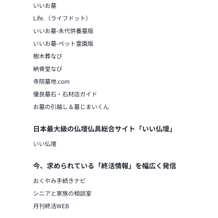
いいお墓
Life.（ライフドット）
いいお墓-永代供養墓版
いいお墓-ペット霊園版
樹木葬なび
納骨堂なび
寺院墓地.com
優良墓石・石材店ガイド
お墓の引越し＆墓じまいくん
日本最大級の仏壇仏具総合サイト「いい仏壇」
いい仏壇
今、求められている「終活情報」を幅広く発信
おくやみ手続きナビ
シニアと家族の相談室
月刊終活WEB