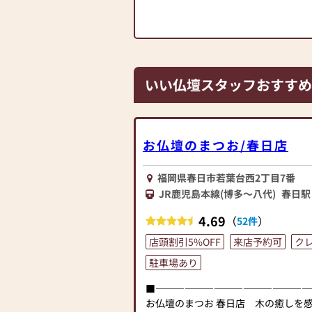
いい仏壇スタッフおすすめ
お仏壇のまつお/春日店
福岡県春日市若葉台西2丁目7番
JR鹿児島本線(博多～八代)
春日駅
4.69
（
）
52件
店頭割引5%OFF
来店予約可
ク
駐車場あり
■――――――――――――――――
お仏壇のまつお 春日店 木の癒しを