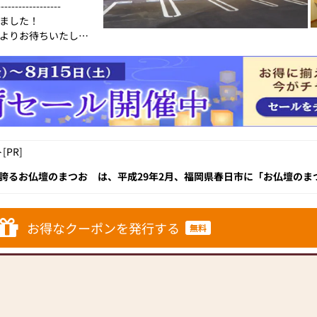
------------------
ました！
よりお待ちいたして
製造・修復を行って
―――――――――――■
、あなたの心を豊か
PR]
、形にするお手伝い
を誇るお仏壇のまつお は、平成29年2月、福岡県春日市に「お仏壇のま
駅からもほど近く、大宰府インターからも15分と交通アクセスも抜群
たおしゃれな内装は、男女問わずお客様から大変好評です。新型のモダ
クーポンご利用いた
。2階には伝統的な金仏壇と唐木仏壇が20本ほど展示されており、予算や
了承ください。
い、素材から「我が家の1本」を選ぶことができます。ぜひ、お気に入り
 春日店」にお越しください！
お得なクーポンを発行する
無料