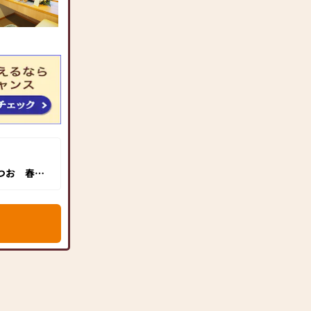
つお 春日
！インテリ
ン仏壇を中
好みに合わ
のお仏壇