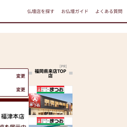
仏壇店を探す
お仏壇ガイド
よくある質問
[PR]
福岡県来店TOP
店
変更
変更