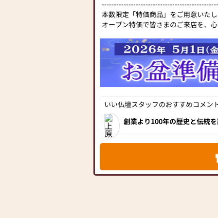
-----------------------------------------------
本数限定「特価商品」をご用意いたし
オープン特価で皆さまのご来店を、心
おります。
「自社工房まつお」ではお仏壇仏具の
おり、アフターも安心です。
■――――――――――――――――
お仏壇に手を合わせる感謝の気持ちが
にします。
いい仏壇スタッフのおすすめコメント[
私たちは、感謝の心・絆・伝統文化を
をいたします。
創業より100年の歴史と伝統
店」をオープンしました！春日
アショップのような洗練され
※ご注意※「提灯」につきましては、
心に100本ほどの商品を展示
だけません（ギフト券対象外）のでご
せてさまざまなサイズや色合
を見つけに「お仏壇のまつお
【駐車場完備】8台